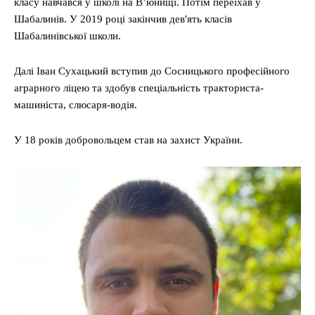
класу навчався у школі на В’юнищі. Потім переїхав у
Шабалинів. У 2019 році закінчив дев'ять класів
Шабалинівської школи.
Далі Іван Сухацький вступив до Сосницького професійного
аграрного ліцею та здобув спеціальність тракториста-
машиніста, слюсаря-водія.
У 18 років добровольцем став на захист України.