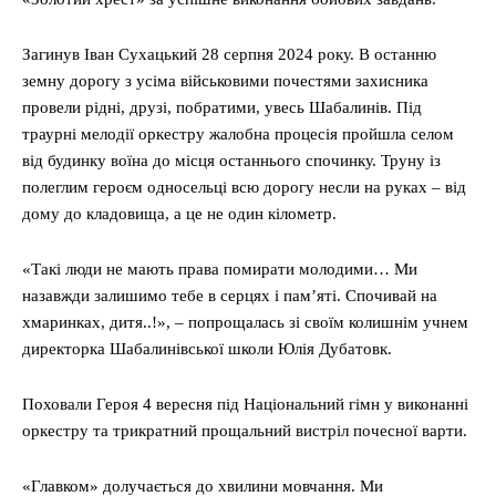
Загинув Іван Сухацький 28 серпня 2024 року. В останню
земну дорогу з усіма військовими почестями захисника
провели рідні, друзі, побратими, увесь Шабалинів. Під
траурні мелодії оркестру жалобна процесія пройшла селом
від будинку воїна до місця останнього спочинку. Труну із
полеглим героєм односельці всю дорогу несли на руках – від
дому до кладовища, а це не один кілометр.
«Такі люди не мають права помирати молодими… Ми
назавжди залишимо тебе в серцях і пам’яті. Спочивай на
хмаринках, дитя..!», – попрощалась зі своїм колишнім учнем
директорка Шабалинівської школи Юлія Дубатовк.
Поховали Героя 4 вересня під Національний гімн у виконанні
оркестру та трикратний прощальний вистріл почесної варти.
«Главком» долучається до хвилини мовчання. Ми