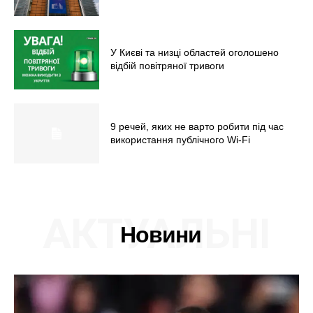
У Києві та низці областей оголошено
відбій повітряної тривоги
9 речей, яких не варто робити під час
використання публічного Wi-Fi
АКТУАЛЬНІ
Новини