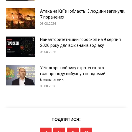
Атака на Київ і область: 3 людини загинули,
7 поранених
08.08.2026
Найавторитетніший гороскоп на 9 серпня
Меню
2026 року для всіх знаків зодіаку
08.08.2026
Київ
У Болгарії поблизу стратегічного
Україна
газопроводу вибухнув невідомий
Економіка
безпілотник
Політика
08.08.2026
Світ
Технології
Війна
ПОДІЛИТИСЯ: