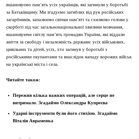
вшановуємо памʼять усіх українців, які загинули у боротьбі
за Батьківщину. Ми згадуємо загиблих від рук російських
загарбників, запалюємо свічки пам’яті та схиляємо голови у
скорботі під час загальнонаціональної хвилини мовчання,
вшановуючи світлу пам’ять громадян України, які віддали
життя за свободу і незалежність держави: усіх військових,
цивільних та дітей, усіх, хто загинув у боротьбі з
російськими окупантами та внаслідок нападу ворожих військ
на українські міста і села.
Читайте також:
Пережив кілька важких операцій, але серце не
витримало. Згадаймо Олександра Купреєва
Ударні інструменти були його стихією. Згадаймо
Віталія Авраменка