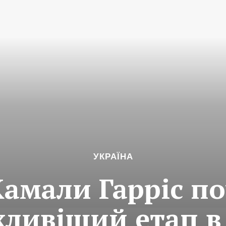
УКРАЇНА
амали Гарріс п
ливіший етап в 