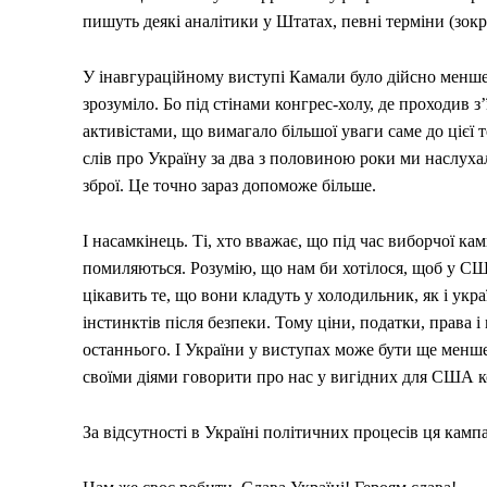
пишуть деякі аналітики у Штатах, певні терміни (зокр
У інавгураційному виступі Камали було дійсно менше 
зрозуміло. Бо під стінами конгрес-холу, де проходив з
активістами, що вимагало більшої уваги саме до цієї 
слів про Україну за два з половиною роки ми наслухал
зброї. Це точно зараз допоможе більше.
І насамкінець. Ті, хто вважає, що під час виборчої 
помиляються. Розумію, що нам би хотілося, щоб у США
цікавить те, що вони кладуть у холодильник, як і ук
інстинктів після безпеки. Тому ціни, податки, права і
останнього. І України у виступах може бути ще менш
своїми діями говорити про нас у вигідних для США к
За відсутності в Україні політичних процесів ця кам