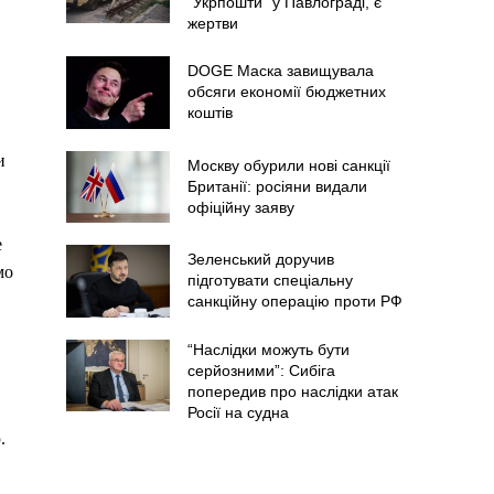
"Укрпошти" у Павлограді, є
жертви
DOGE Маска завищувала
обсяги економії бюджетних
коштів
и
Москву обурили нові санкції
Британії: росіяни видали
офіційну заяву
е
Зеленський доручив
мо
підготувати спеціальну
санкційну операцію проти РФ
“Наслідки можуть бути
серйозними”: Сибіга
попередив про наслідки атак
Росії на судна
.