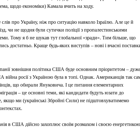
ема, щодо економіки) Камала вчить на ходу.
слів про Україну, ніж про ситуацію навколо Ізраїлю. Але це й
ʼїзд, чи не щодня були сутички поліції з пропалестинськими
теми. Тому я б не шукав тут глобальної «зради». Тим більше, що
ись достатньо. Краще будь-яких виступів – нові і вчасні поставк
кампанії зовнішня політика США буде основним пріоритетом – дуж
 війна росії з Україною була в топі. Однак. Американців так са
раїнців, що обирали Януковича. І це питання елементарних
 міграція – це основні теми, які кандидати будуть юзати до
е, якщо ми (українські Збройні Сили) не підштовхуватимемо
онтекстах.
панія в США дійсно захоплює своїм розмахом і своєю енергетикою