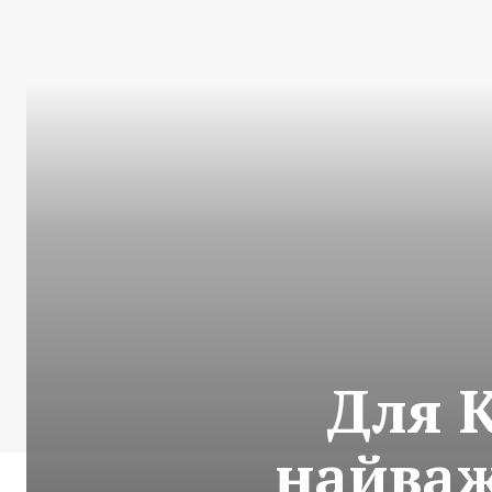
Для К
найваж