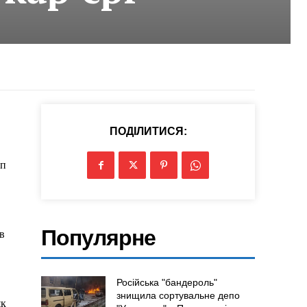
ПОДІЛИТИСЯ:
уп
Популярне
в
Російська "бандероль"
знищила сортувальне депо
як