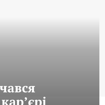
очався
кар’єрі