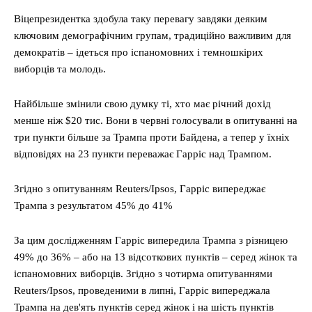
Віцепрезидентка здобула таку перевагу завдяки деяким
ключовим демографічним групам, традиційно важливим для
демократів – ідеться про іспаномовних і темношкірих
виборців та молодь.
Найбільше змінили свою думку ті, хто має річний дохід
менше ніж $20 тис. Вони в червні голосували в опитуванні на
три пункти більше за Трампа проти Байдена, а тепер у їхніх
відповідях на 23 пункти переважає Гарріс над Трампом.
Згідно з опитуванням Reuters/Ipsos, Гарріс випереджає
Трампа з результатом 45% до 41%
За цим дослідженням Гарріс випередила Трампа з різницею
49% до 36% – або на 13 відсоткових пунктів – серед жінок та
іспаномовних виборців. Згідно з чотирма опитуваннями
Reuters/Ipsos, проведеними в липні, Гарріс випереджала
Трампа на дев'ять пунктів серед жінок і на шість пунктів