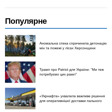
Економіка
Політика
Світ
Популярне
Технології
Війна
Аномальна спека спричинила детонацію
мін та пожежі у лісах Херсонщини
Трамп про Patriot для України: “Ми теж
потребуємо цих ракет”
«Укрнафта» ухвалила важливе рішення
для оперативнішої доставки пального