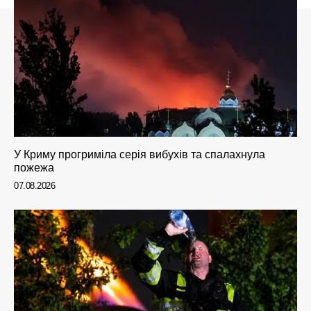
У Криму прогриміла серія вибухів та спалахнула
пожежа
07.08.2026