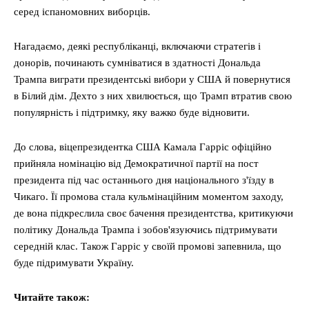
серед іспаномовних виборців.
Нагадаємо, деякі республіканці, включаючи стратегів і
донорів, починають сумніватися в здатності Дональда
Трампа виграти президентські вибори у США й повернутися
в Білий дім. Дехто з них хвилюється, що Трамп втратив свою
популярність і підтримку, яку важко буде відновити.
До слова, віцепрезидентка США Камала Гарріс офіційно
прийняла номінацію від Демократичної партії на пост
президента під час останнього дня національного з'їзду в
Чикаго. Її промова стала кульмінаційним моментом заходу,
де вона підкреслила своє бачення президентства, критикуючи
політику Дональда Трампа і зобов'язуючись підтримувати
середній клас. Також Гарріс у своїй промові запевнила, що
буде підримувати Україну.
Читайте також: