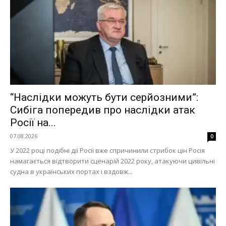
“Наслідки можуть бути серйозними”:
Сибіга попередив про наслідки атак
Росії на...
07.08.2026
0
У 2022 році подібні дії Росії вже спричинили стрибок цін Росія
намагається відтворити сценарій 2022 року, атакуючи цивільні
судна в українських портах і вздовж...