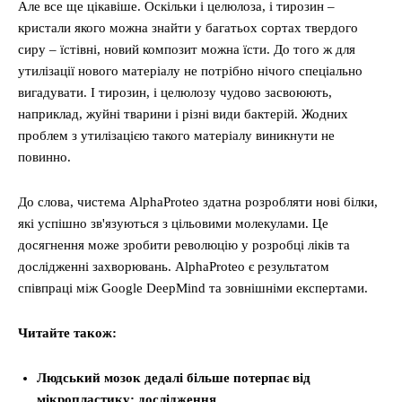
Але все ще цікавіше. Оскільки і целюлоза, і тирозин –
кристали якого можна знайти у багатьох сортах твердого
сиру – їстівні, новий композит можна їсти. До того ж для
утилізації нового матеріалу не потрібно нічого спеціально
вигадувати. І тирозин, і целюлозу чудово засвоюють,
наприклад, жуйні тварини і різні види бактерій. Жодних
проблем з утилізацією такого матеріалу виникнути не
повинно.
До слова, чистема AlphaProteo здатна розробляти нові білки,
які успішно зв'язуються з цільовими молекулами. Це
досягнення може зробити революцію у розробці ліків та
дослідженні захворювань. AlphaProteo є результатом
співпраці між Google DeepMind та зовнішніми експертами.
Читайте також:
Людський мозок дедалі більше потерпає від
мікропластику: дослідження