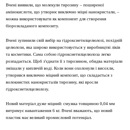
Вчені виявили, що молекули тирозину – поширеної
амінокислоти, що утворює виключно міцні нанокристали, –
можна використовувати як компонент для створення
біорозкладаного композиту.
Вчені зупинили свій вибір на гідроксиетилцелюлозі, похідній
целюлози, яка широко використовується у виробництві ліків
та косметики. Сама собою гідроксиетилцелюлоза легко
розпадається. Щоб з'єднати її з тирозином, обидва матеріали
змішали у киплячій воді. Коли вони охолонули і висохли,
утворився виключно міцний композит, що складається з
волокнистих нанокристалів тирозину, які вросли
гідроксиетилцелюлозу.
Новий матеріал дуже міцний: смужка товщиною 0,04 мм
витримує навантаження 6 кг. Вчені вважають, що новий
пластик має великий промисловий потенціал.