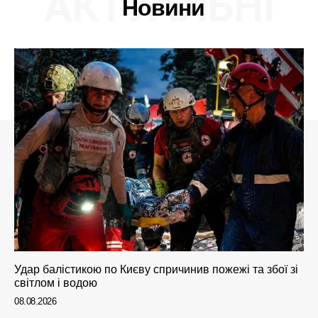
АКТУАЛЬНІ
Новини
Удар балістикою по Києву спричинив пожежі та збої зі
світлом і водою
08.08.2026