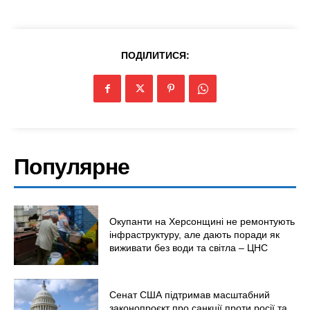
Київ
Україна
ПОДІЛИТИСЯ:
Економіка
Політика
Світ
Технології
Війна
Популярне
Окупанти на Херсонщині не ремонтують
інфраструктуру, але дають поради як
виживати без води та світла – ЦНС
Сенат США підтримав масштабний
законопроєкт про санкції проти росії та