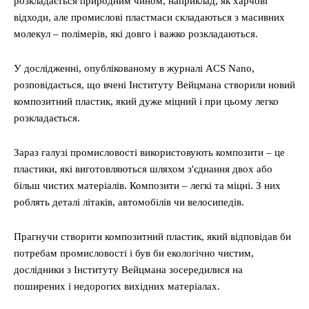
розкладається природним чином, наприклад, як харчові
відходи, але промислові пластмаси складаються з масивних
молекул – полімерів, які довго і важко розкладаються.
У дослідженні, опублікованому в журналі ACS Nano,
розповідається, що вчені Інституту Вейцмана створили новий
композитний пластик, який дуже міцний і при цьому легко
розкладається.
Зараз галузі промисловості використовують композити – це
пластики, які виготовляються шляхом з'єднання двох або
більш чистих матеріалів. Композити – легкі та міцні. З них
роблять деталі літаків, автомобілів чи велосипедів.
Прагнучи створити композитний пластик, який відповідав би
потребам промисловості і був би екологічно чистим,
дослідники з Інституту Вейцмана зосередилися на
поширених і недорогих вихідних матеріалах.