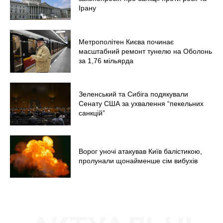
Ірану
Метрополітен Києва починає
масштабний ремонт тунелю на Оболонь
за 1,76 мільярда
Зеленський та Сибіга подякували
Сенату США за ухвалення “пекельних
санкцій”
Ворог уночі атакував Київ балістикою,
пролунали щонайменше сім вибухів