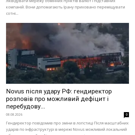
ліквідувати мережу обмінних пунктів валют і підставних
компаній. Вони допомагають Ірану приховано переміщувати
сотні...
Novus після удару РФ: гендиректор
розповів про можливий дефіцит і
перебудову...
08.08.2026
0
Гендиректор повідомив про зміни в логістиці Після масштабних
ударів по інфраструктурі в мережі Novus можливий локальний