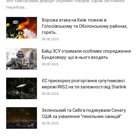
або тимчасовий дефіцит окремих товарів, однак системних
перебоїв...
Ворожа атака на Київ: пожежі в
Голосіївському та Оболонському районах,
горять...
08.08.2026
Бійці ЗСУ отримали особливе спорядження
Бундесверу: що в нього входить
08.08.2026
ЄС прискорює розгортання супутникової
мережі IRIS2 на тлі залежності від Starlink
08.08.2026
Зеленський та Сибіга подякували Сенату
США за ухвалення “пекельних санкцій”
08.08.2026
Меню