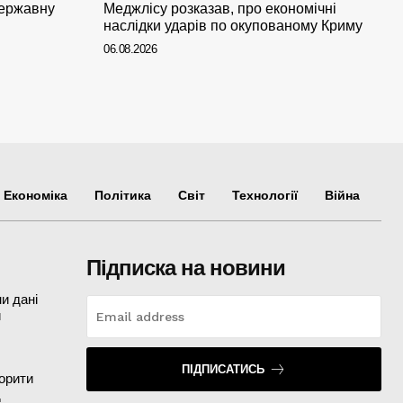
ержавну
Меджлісу розказав, про економічні
наслідки ударів по окупованому Криму
06.08.2026
Економіка
Політика
Світ
Технології
Війна
Підписка на новини
и дані
и
ПІДПИСАТИСЬ
орити
д