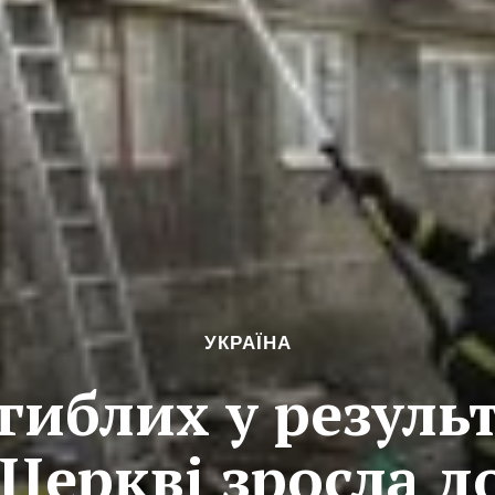
УКРАЇНА
агиблих у результ
 Церкві зросла д