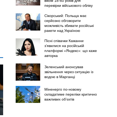
віком 18-60 років для
перевірки військового обліку
Сікорський: Польща має
серйозно обговорити
можливість збивати російські
ракети над Україною
Пісні співачки Кажанни
зʼявилися на російській
платформі «Яндекс»: що каже
авторка
Зеленський анонсував
звільнення через ситуацію із
водою в Марганці
Міненерго по-новому
складатиме переліки критично
важливих об’єктів