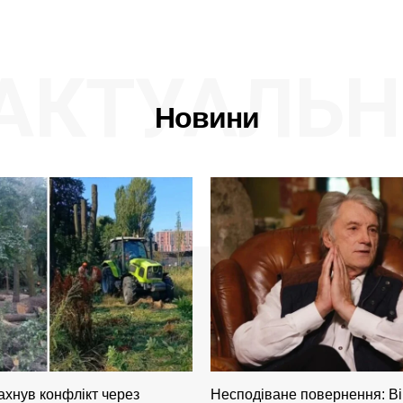
АКТУАЛЬН
Новини
ахнув конфлікт через
Несподіване повернення: Ві