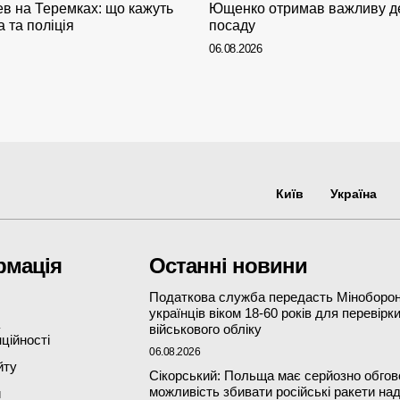
ев на Теремках: що кажуть
Ющенко отримав важливу д
а та поліція
посаду
06.08.2026
Київ
Україна
рмація
Останні новини
Податкова служба передасть Міноборон
українців віком 18-60 років для перевірк
військового обліку
ційності
06.08.2026
йту
Сікорський: Польща має серйозно обгов
можливість збивати російські ракети на
и