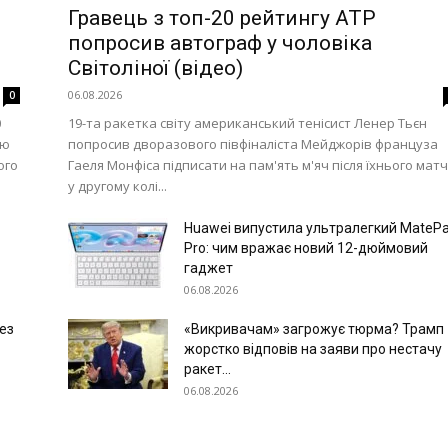
Гравець з топ-20 рейтингу ATP
попросив автограф у чоловіка
Світоліної (відео)
06.08.2026
0
0
19-та ракетка світу американський тенісист Ленер Тьєн
ею
попросив дворазового півфіналіста Мейджорів француза
ого
Гаеля Монфіса підписати на пам'ять м'яч після їхнього мат
у другому колі...
Huawei випустила ультралегкий MateP
Pro: чим вражає новий 12-дюймовий
гаджет
06.08.2026
ез
«Викривачам» загрожує тюрма? Трамп
жорстко відповів на заяви про нестачу
ракет...
06.08.2026