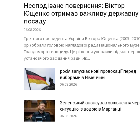
Світ
Несподіване повернення: Віктор
Технології
Ющенко отримав важливу державну
Війна
посаду
06.08.2026
Третього президента України Віктора Ющенка (2005–201
рр.) обрали головою наглядової ради Національного муз
Голодомора-геноциду. Це рішення ухвалили під час перш
установчого засідання ради. Як...
росія запускає нові провокації перед
виборами в Німеччині
06.08.2026
Зеленський анонсував звільнення чер
ситуацію із водою в Марганці
06.08.2026