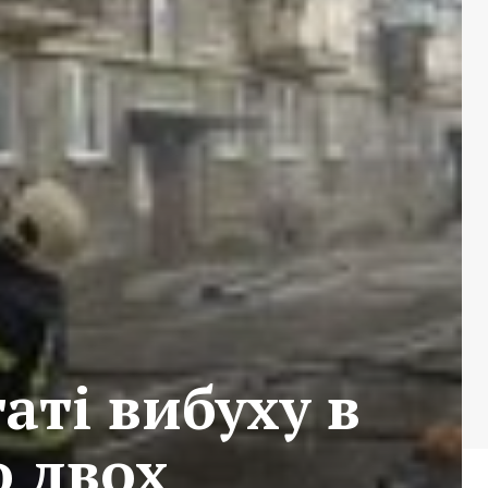
аті вибуху в
о двох