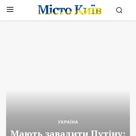
Місто Київ
УКРАЇНА
Мають завадити Путіну: