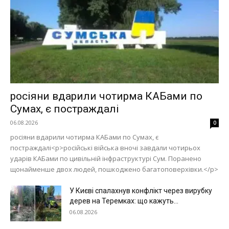
росіяни вдарили чотирма КАБами по
Сумах, є постраждалі
06.08.2026
0
росіяни вдарили чотирма КАБами по Сумах, є
постраждалі<p>російські війська вночі завдали чотирьох
ударів КАБами по цивільній інфраструктурі Сум. Поранено
щонайменше двох людей, пошкоджено багатоповерхівки.</p>
У Києві спалахнув конфлікт через вирубку
дерев на Теремках: що кажуть...
06.08.2026