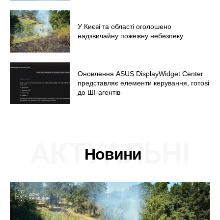
У Києві та області оголошено
надзвичайну пожежну небезпеку
Оновлення ASUS DisplayWidget Center
представляє елементи керування, готові
до ШІ-агентів
АКТУАЛЬНІ
Новини