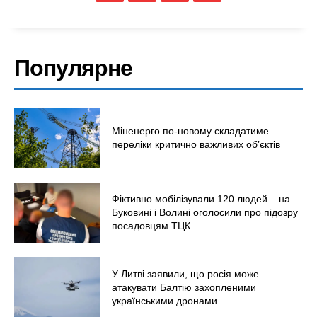
Популярне
Меню
Київ
Міненерго по-новому складатиме
переліки критично важливих об’єктів
Україна
Економіка
Політика
Фіктивно мобілізували 120 людей – на
Буковині і Волині оголосили про підозру
Світ
посадовцям ТЦК
Технології
Війна
У Литві заявили, що росія може
атакувати Балтію захопленими
українськими дронами