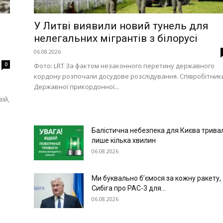
У Литві виявили новий тунель для
нелегальних мігрантів з білорусі
06.08.2026
0
Фото: LRT За фактом незаконного перетину державного
кордону розпочали досудове розслідування. Співробітник
Державної прикордонної...
ій,
Балістична небезпека для Києва трива
лише кілька хвилин
06.08.2026
Ми буквально б’ємося за кожну ракету,
Сибіга про PAC-3 для...
06.08.2026