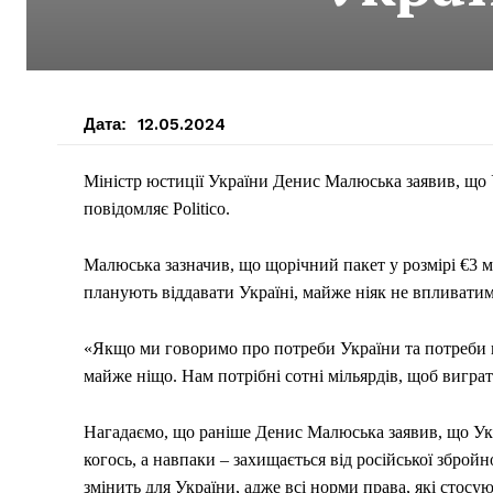
Дата:
12.05.2024
Міністр юстиції України Денис Малюська заявив, що Ук
повідомляє Politico.
Малюська зазначив, що щорічний пакет у розмірі €3 м
планують віддавати Україні, майже ніяк не впливатим
«Якщо ми говоримо про потреби України та потреби вій
майже ніщо. Нам потрібні сотні мільярдів, щоб виграти
Нагадаємо, що раніше Денис Малюська заявив, що Укр
когось, а навпаки – захищається від російської збройн
змінить для України, адже всі норми права, які стос