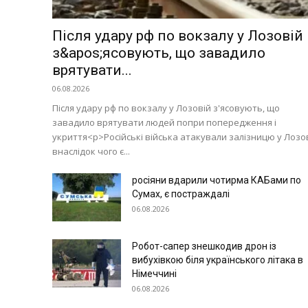
Світ
Технології
Після удару рф по вокзалу у Лозовій
з&apos;ясовують, що завадило
Війна
врятувати...
06.08.2026
Після удару рф по вокзалу у Лозовій з'ясовують, що
завадило врятувати людей попри попередження і
укриття<p>Російські війська атакували залізницю у Лозов
внаслідок чого є...
росіяни вдарили чотирма КАБами по
Сумах, є постраждалі
06.08.2026
Робот-сапер знешкодив дрон із
вибухівкою біля українського літака в
Німеччині
06.08.2026