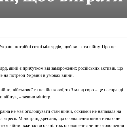
раїні потрібні сотні мільярдів, щоб виграти війну. Про це
лрд, який є прибутком від заморожених російських активів, що
е на потреби України в умовах війни.
ни, військової та невійськової, то 3 млрд євро – це насправді
 війну», – заявив міністр.
аїна не має оголошувати стан війни, оскільки не нападала на
ої агресії. Міністр підкреслив, що оголошення війни нічого не
уються війни, вже застосовані, тож оголошення чи не оголошення