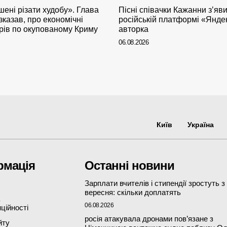
ені різати худобу». Глава
Пісні співачки Кажанни зʼяв
казав, про економічні
російській платформі «Янде
арів по окупованому Криму
авторка
06.08.2026
Київ
Україна
рмація
Останні новини
Зарплати вчителів і стипендії зростуть з
вересня: скільки доплатять
06.08.2026
ційності
росія атакувала дронами пов’язане з
йту