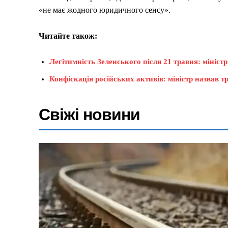
«не має жодного юридичного сенсу».
Читайте також:
Легітимність Зеленського після 21 травня: мініс
Конфіскація російських активів: міністр назвав тр
Свіжі новини
Меню
Київ
Україна
Економіка
Політика