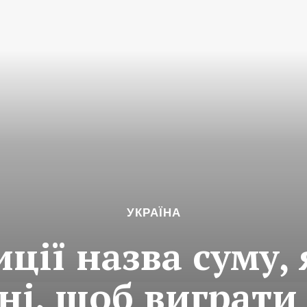
УКРАЇНА
ції назва суму,
ні, щоб виграти