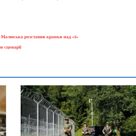
тр Малюська розставив крапки над «і»
и сценарії