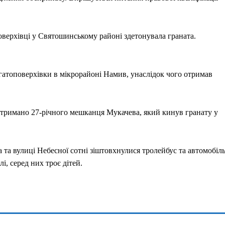
поверхівці у Святошинському районі здетонувала граната.
гатоповерхівки в мікрорайоні Намив, унаслідок чого отримав
затримано 27-річного мешканця Мукачева, який кинув гранату у
 та вулиці Небесної сотні зіштовхнулися тролейбус та автомобіл
, серед них троє дітей.