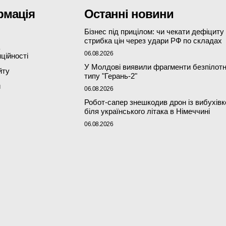
рмація
Останні новини
Бізнес під прицілом: чи чекати дефіциту
стрибка цін через удари РФ по складах
06.08.2026
ційності
У Молдові виявили фрагменти безпілот
йту
типу "Герань-2"
и
06.08.2026
Робот-сапер знешкодив дрон із вибухів
біля українського літака в Німеччині
06.08.2026