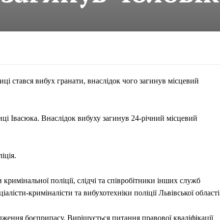
лиці стався вибух гранати, внаслідок чого загинув місцевий
улиці Івасюка. Внаслідок вибуху загинув 24-річний місцевий
іція.
 кримінальної поліції, слідчі та співробітники інших служб
іалісти-криміналісти та вибухотехніки поліції Львівської області
ження боєприпасу. Вирішується питання правової кваліфікації