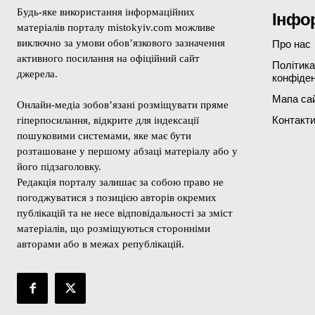
Будь-яке використання інформаційних
Інфо
матеріалів порталу mistokyiv.com можливе
виключно за умови обов’язкового зазначення
Про нас
активного посилання на офіційний сайт
Політика
джерела.
конфіден
Мапа са
Онлайн-медіа зобов’язані розміщувати пряме
Контакт
гіперпосилання, відкрите для індексації
пошуковими системами, яке має бути
розташоване у першому абзаці матеріалу або у
його підзаголовку.
Редакція порталу залишає за собою право не
погоджуватися з позицією авторів окремих
публікацій та не несе відповідальності за зміст
матеріалів, що розміщуються сторонніми
авторами або в межах републікацій.