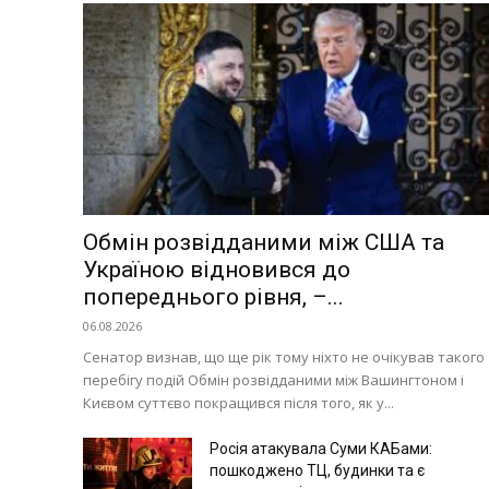
Україна
Економіка
Політика
Світ
Технології
Війна
Обмін розвідданими між США та
Україною відновився до
попереднього рівня, –...
06.08.2026
Сенатор визнав, що ще рік тому ніхто не очікував такого
перебігу подій Обмін розвідданими між Вашингтоном і
Києвом суттєво покращився після того, як у...
Росія атакувала Суми КАБами:
пошкоджено ТЦ, будинки та є