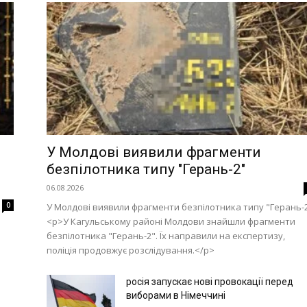
У Молдові виявили фрагменти
безпілотника типу "Герань-2"
06.08.2026
0
У Молдові виявили фрагменти безпілотника типу "Герань-
<p>У Кагульському районі Молдови знайшли фрагменти
безпілотника "Герань-2". Їх направили на експертизу,
поліція продовжує розслідування.</p>
росія запускає нові провокації перед
виборами в Німеччині