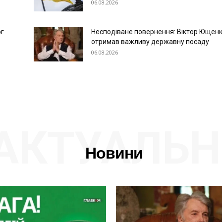
06.08.2026
ог
Несподіване повернення: Віктор Ющен
отримав важливу державну посаду
06.08.2026
АКТУАЛЬН
Новини