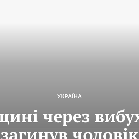
УКРАЇНА
щині через вибу
загинув чоловік