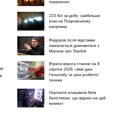
поранених
223 бої за добу: найбільше
атак на Покровському
напрямку
Федоров після відставки
намагається домовитися з
Маском про Starlink
Втрати ворога станом на 8
ли
серпня 2026: свіжі дані
Генштабу та ціна розбитої
я
техніки
Окупанти атакували Київ
балістикою: що відомо на цей
момент