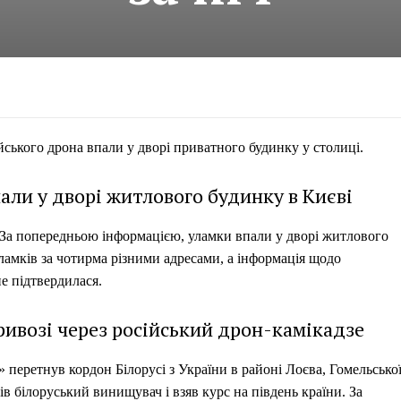
ського дрона впали у дворі приватного будинку у столиці.
али у дворі житлового будинку в Києві
. За попередньою інформацією, уламки впали у дворі житлового
ламків за чотирма різними адресами, а інформація щодо
е підтвердилася.
ривозі через російський дрон-камікадзе
 перетнув кордон Білорусі з України в районі Лоєва, Гомельсько
ів білоруський винищувач і взяв курс на південь країни. За