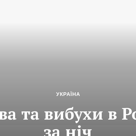
УКРАЇНА
а та вибухи в Ро
за ніч