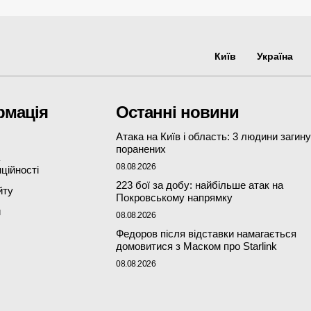
Київ
Україна
рмація
Останні новини
Атака на Київ і область: 3 людини загину
поранених
08.08.2026
ційності
223 бої за добу: найбільше атак на
йту
Покровському напрямку
и
08.08.2026
Федоров після відставки намагається
домовитися з Маском про Starlink
08.08.2026