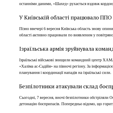
останніми даними, «Шахед» рухається вздовж кордон
У Київській області працювало ППО
Пізно ввечері 6 вересня Київська область знову опин
області активно працювали по виявленим у повітряно
Ізраїльська армія зруйнувала ком
Ізраїльські військові знищили командний центр ХАМА
«Халіма ас-Садійя» на півночі регіону. За інформаці
планування і координації нападів на ізраїльські сили.
Безпілотники атакували склад боєпри
Сьогодні, 7 вересня, вночі безпілотники обстріляли 
детонацію боєприпасів. Попередньо відомо, що горит
Меню