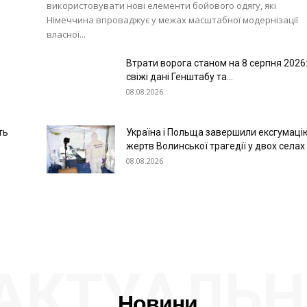
використовувати нові елементи бойового одягу, які
Німеччина впроваджує у межах масштабної модернізації
власної...
Втрати ворога станом на 8 серпня 2026
свіжі дані Генштабу та...
08.08.2026
ть
Україна і Польща завершили ексгумаці
жертв Волинської трагедії у двох селах
08.08.2026
АКТУАЛЬН
Новини