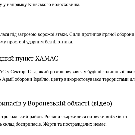
у у напрямку Київського водосховища.
илася під загрозою ворожої атаки. Сили протиповітряної оборони
му просторі ударним безпілотника.
андний пункт ХАМАС
С у Секторі Газа, який розташовувався у будівлі колишньої шко
єю Армії оборони Ізраїлю, центр використовувався терористами дл
пасів у Воронезькій області (відео)
Острогожський район. Росіяни скаржилися на звуки вибухів та
ь склад боєприпасів. Жертв та постраждалих немає.