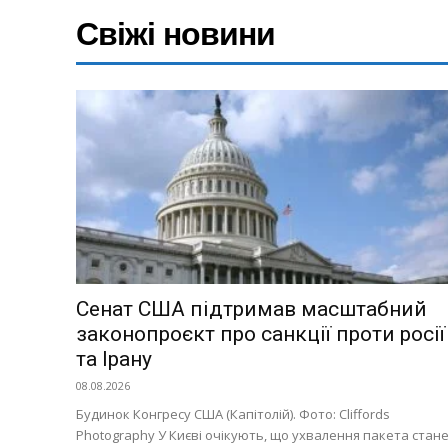
Свіжі новини
Київ
Україна
Економіка
Політика
Світ
Технології
Війна
Сенат США підтримав масштабний
законопроєкт про санкції проти росії
та Ірану
08.08.2026
Будинок Конгресу США (Капітолій). Фото: Cliffords
Photography У Києві очікують, що ухвалення пакета стан