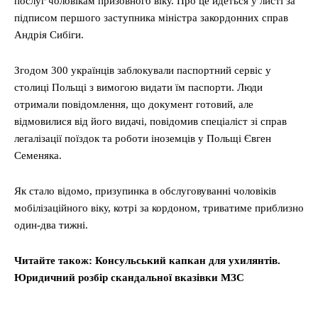
послуг чоловікам призовного віку. Про це йдеться у листі за
підписом першого заступника міністра закордонних справ
Андрія Сибіги.
Згодом 300 українців заблокували паспортний сервіс у
столиці Польщі з вимогою видати їм паспорти. Люди
отримали повідомлення, що документ готовий, але
відмовилися від його видачі, повідомив спеціаліст зі справ
легалізації поїздок та роботи іноземців у Польщі Євген
Семеняка.
Як стало відомо, призупинка в обслуговуванні чоловіків
мобілізаційного віку, котрі за кордоном, триватиме приблизно
один-два тижні.
Читайте також: Консульський капкан для ухилянтів.
Юридичний розбір скандальної вказівки МЗС