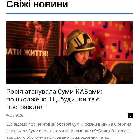
Свіжі новини
Росія атакувала Суми КАБами:
пошкоджено ТЦ, будинки та є
постраждалі
06.08.2026
0
Що відомо про черговий обстріл Сум? Росіяни в ніч на 6 серпня
атакували Суми керованими авіабомбами (КАБами). Внаслідок
ворожого обстрілу зафіксовано пошкодження та є...