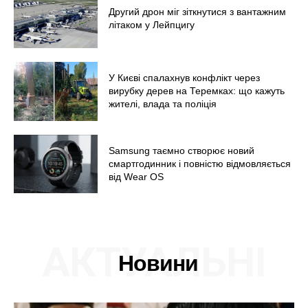
Другий дрон міг зіткнутися з вантажним
літаком у Лейпцигу
У Києві спалахнув конфлікт через
вирубку дерев на Теремках: що кажуть
жителі, влада та поліція
Samsung таємно створює новий
смартгодинник і повністю відмовляється
від Wear OS
АКТУАЛЬНІ
Новини