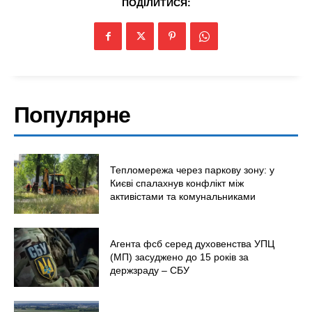
ПОДІЛИТИСЯ:
Україна
Економіка
Політика
Світ
Технології
Популярне
Війна
Тепломережа через паркову зону: у
Києві спалахнув конфлікт між
активістами та комунальниками
Агента фсб серед духовенства УПЦ
(МП) засуджено до 15 років за
держзраду – СБУ