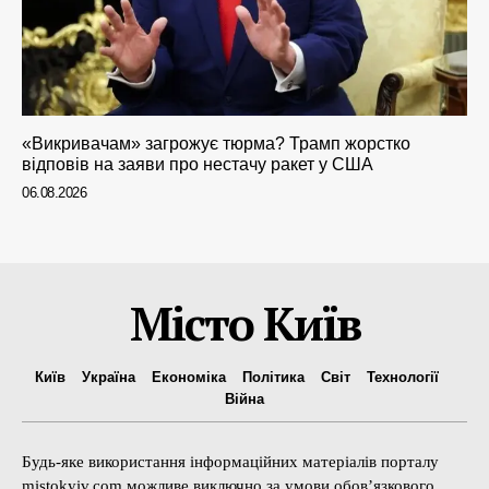
«Викривачам» загрожує тюрма? Трамп жорстко
відповів на заяви про нестачу ракет у США
06.08.2026
Місто Київ
Київ
Україна
Економіка
Політика
Світ
Технології
Війна
Будь-яке використання інформаційних матеріалів порталу
mistokyiv.com можливе виключно за умови обов’язкового