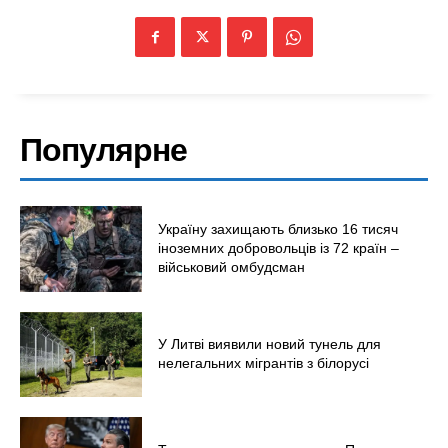
Популярне
Меню
Київ
Україну захищають близько 16 тисяч
Україна
іноземних добровольців із 72 країн –
Економіка
військовий омбудсман
Політика
Світ
У Литві виявили новий тунель для
Технології
нелегальних мігрантів з білорусі
Війна