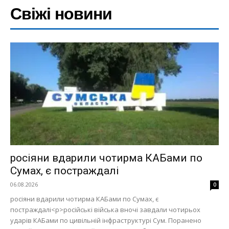
Свіжі новини
росіяни вдарили чотирма КАБами по
Сумах, є постраждалі
06.08.2026
0
росіяни вдарили чотирма КАБами по Сумах, є
постраждалі<p>російські війська вночі завдали чотирьох
ударів КАБами по цивільній інфраструктурі Сум. Поранено