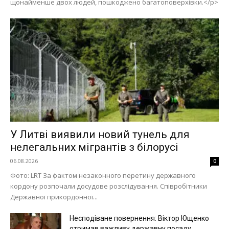
щонайменше двох людей, пошкоджено багатоповерхівки.</p>
У Литві виявили новий тунель для
нелегальних мігрантів з білорусі
06.08.2026
0
Фото: LRT За фактом незаконного перетину державного
кордону розпочали досудове розслідування. Співробітники
Державної прикордонної...
Несподіване повернення: Віктор Ющенко
отримав важливу державну посаду