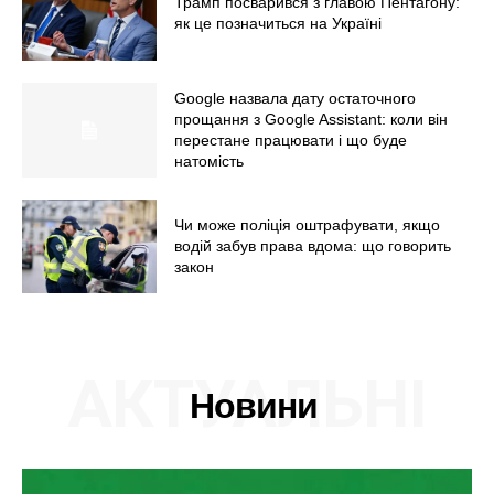
Трамп посварився з главою Пентагону:
як це позначиться на Україні
Google назвала дату остаточного
прощання з Google Assistant: коли він
перестане працювати і що буде
натомість
Чи може поліція оштрафувати, якщо
водій забув права вдома: що говорить
закон
АКТУАЛЬНІ
Новини