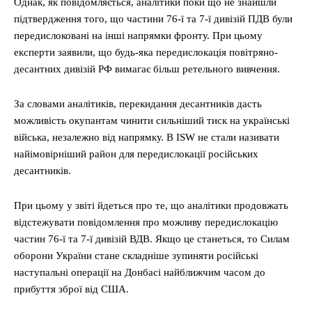
Однак, як повідомляється, аналітики поки що не знайшли
підтвердження того, що частини 76-ї та 7-ї дивізій ПДВ були
передислоковані на інші напрямки фронту. При цьому
експерти заявили, що будь-яка передислокація повітряно-
десантних дивізій РФ вимагає більш ретельного вивчення.
За словами аналітиків, перекидання десантників дасть
можливість окупантам чинити сильніший тиск на українські
війська, незалежно від напрямку. В ISW не стали називати
найімовірніший район для передислокації російських
десантників.
При цьому у звіті йдеться про те, що аналітики продовжать
відстежувати повідомлення про можливу передислокацію
частин 76-ї та 7-ї дивізій ВДВ. Якщо це станеться, то Силам
оборони України стане складніше зупиняти російські
наступальні операції на Донбасі найближчим часом до
прибуття зброї від США.