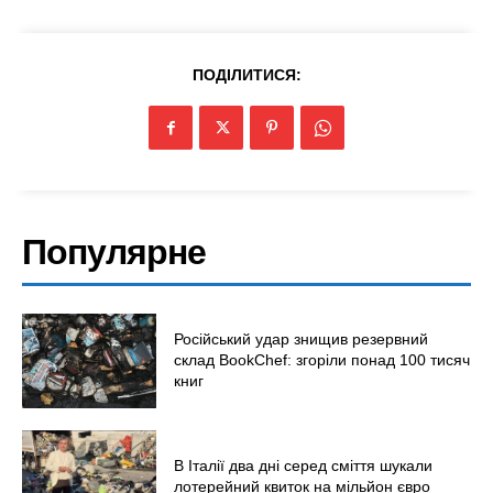
ПОДІЛИТИСЯ:
Меню
Популярне
Київ
Україна
Економіка
Російський удар знищив резервний
склад BookChef: згоріли понад 100 тисяч
Політика
книг
Світ
Технології
Війна
В Італії два дні серед сміття шукали
лотерейний квиток на мільйон євро