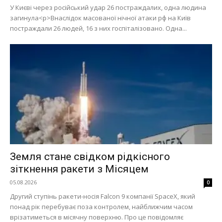
У Києві через російський удар 26 постраждалих, одна людина
загинула<p>Внаслідок масованої нічної атаки рф на Київ
постраждали 26 людей, 16 з них госпіталізовано. Одна...
Земля стане свідком рідкісного
зіткнення ракети з Місяцем
05.08.2026
0
Другий ступінь ракети-носія Falcon 9 компанії SpaceX, який
понад рік перебуває поза контролем, найближчим часом
врізатиметься в місячну поверхню. Про це повідомляє