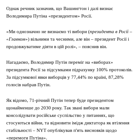
Однак речник зазначив, що Вашингтон і далі визнає
Володимира Путіна «президентом» Росії.
«Ми однозначно не визнаємо ті вибори (
президента в Росії –
«Главком
») вільними та чесними, але він – президент Росії і
продовжуватиме діяти в цій ролі», – пояснив він.
Нагадаємо, Володимир Путін переміг на «виборах»
президента Росії за підсумками підрахунку 100% протоколів.
За підсумкової явки виборців у 77,44% по країні, 87,28%
голосів набрав Путін.
Як відомо, 71-річний Путін тепер буде президентом
щонайменше до 2030 року. Так звані вибори мали
консолідувати російське суспільство у питаннях, що
стосуються війни, та відновити імідж диктатора як втілення
стабільності – NYT опублікував п'ять висновків щодо
«перемоги Путіна».