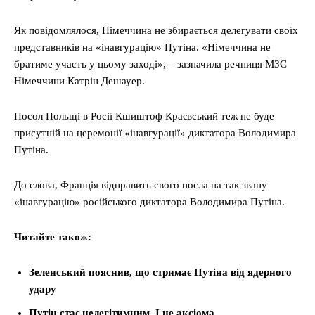
Як повідомлялося, Німеччина не збирається делегувати своїх
представників на «інавгурацію» Путіна. «Німеччина не
братиме участь у цьому заході», – зазначила речниця МЗС
Німеччини Катрін Дешауер.
Посол Польщі в Росії Кшиштоф Краєвський теж не буде
присутній на церемонії «інавгурації» диктатора Володимира
Путіна.
До слова, Франція відправить свого посла на так звану
«інавгурацію» російського диктатора Володимира Путіна.
Читайте також:
Зеленський пояснив, що стримає Путіна від ядерного
удару
Путін стає нелегітимним. І це аксіома