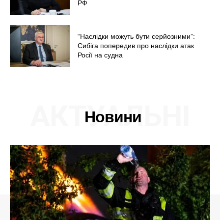
РФ
“Наслідки можуть бути серйозними”:
Сибіга попередив про наслідки атак
Росії на судна
АКТУАЛЬНІ
Новини