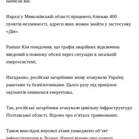
написав він.
Наразі у Миколаївській області працюють близько 400
пунктів незламності, адреси яких можна знайти у застосунку
«Дія».
Раніше Кім повідомив, що графік аварійних відключень
введений в повному обсязі через ситуацію в загальній
енергосистемі.
Нагадаємо, російські загарбники знову атакували Україну
ракетами та безпілотниками. Цього разу під прицілом
окупантів опинилася енергетика.
Так, російські загарбники атакували цивільну інфраструктуру
Полтавської області. Відомо про п’ятьох травмованих.
Також внаслідок ворожої атаки ушкоджено обʼєкт
інфраструктури в Луцьку. Наразі відомо про одного