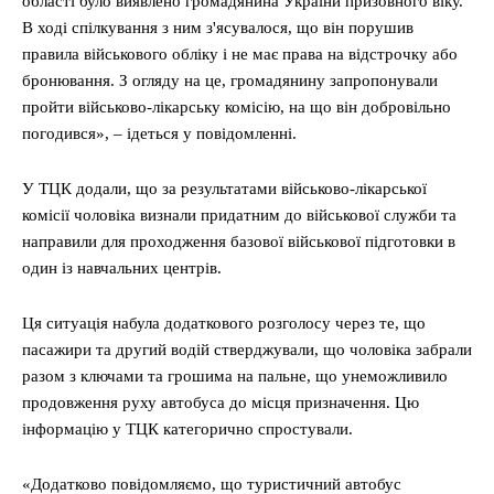
області було виявлено громадянина України призовного віку.
В ході спілкування з ним з'ясувалося, що він порушив
правила військового обліку і не має права на відстрочку або
бронювання. З огляду на це, громадянину запропонували
пройти військово-лікарську комісію, на що він добровільно
погодився», – ідеться у повідомленні.
У ТЦК додали, що за результатами військово-лікарської
комісії чоловіка визнали придатним до військової служби та
направили для проходження базової військової підготовки в
один із навчальних центрів.
Ця ситуація набула додаткового розголосу через те, що
пасажири та другий водій стверджували, що чоловіка забрали
разом з ключами та грошима на пальне, що унеможливило
продовження руху автобуса до місця призначення. Цю
інформацію у ТЦК категорично спростували.
«Додатково повідомляємо, що туристичний автобус