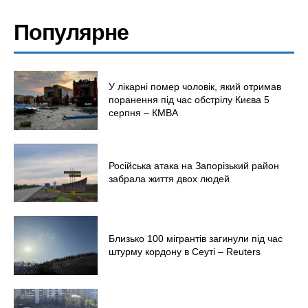
Політика
Світ
Популярне
Технології
Війна
У лікарні помер чоловік, який отримав
поранення під час обстрілу Києва 5
серпня – КМВА
Російська атака на Запорізький район
забрала життя двох людей
Близько 100 мігрантів загинули під час
штурму кордону в Сеуті – Reuters