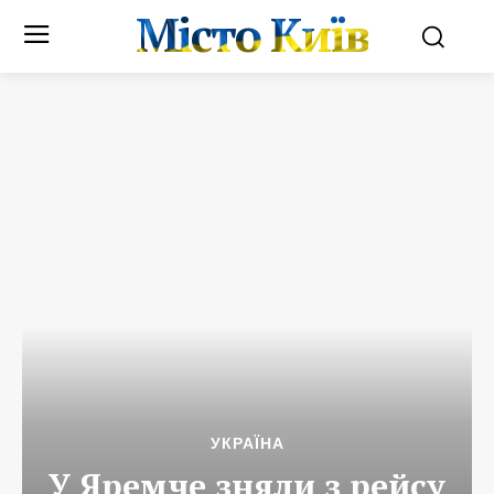
Місто Київ
УКРАЇНА
У Яремче зняли з рейсу