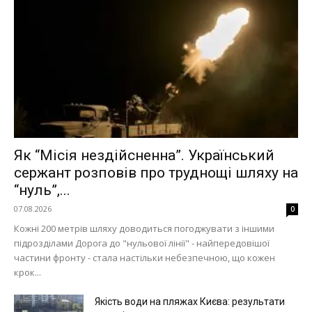
Як “Місія нездійсненна”. Український
сержант розповів про труднощі шляху на
“нуль”,...
07.08.2026
0
Кожні 200 метрів шляху доводиться погоджувати з іншими
підрозділами Дорога до "нульової лінії" - найпередовішої
частини фронту - стала настільки небезпечною, що кожен
крок...
Якість води на пляжах Києва: результати