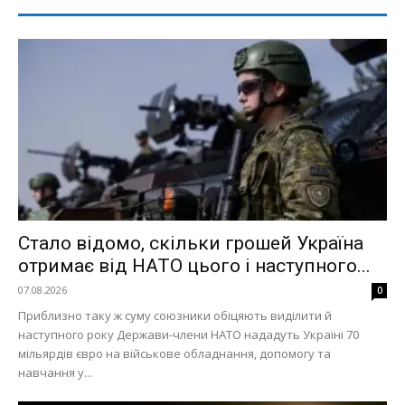
Стало відомо, скільки грошей Україна
отримає від НАТО цього і наступного...
07.08.2026
0
Приблизно таку ж суму союзники обіцяють виділити й
наступного року Держави-члени НАТО нададуть Україні 70
мільярдів євро на військове обладнання, допомогу та
навчання у...