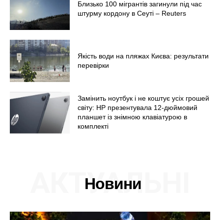
Україна
Близько 100 мігрантів загинули під час
штурму кордону в Сеуті – Reuters
Економіка
Політика
Світ
Якість води на пляжах Києва: результати
Технології
перевірки
Війна
Замінить ноутбук і не коштує усіх грошей
світу: HP презентувала 12-дюймовий
планшет із знімною клавіатурою в
комплекті
АКТУАЛЬНІ
Новини