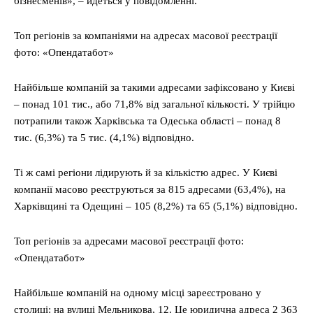
бізнесменів», – йдеться у повідомленні.
Топ регіонів за компаніями на адресах масової реєстрації
фото: «Опендатабот»
Найбільше компаній за такими адресами зафіксовано у Києві
– понад 101 тис., або 71,8% від загальної кількості. У трійцю
потрапили також Харківська та Одеська області – понад 8
тис. (6,3%) та 5 тис. (4,1%) відповідно.
Ті ж самі регіони лідирують й за кількістю адрес. У Києві
компанії масово реєструються за 815 адресами (63,4%), на
Харківщині та Одещині – 105 (8,2%) та 65 (5,1%) відповідно.
Топ регіонів за адресами масової реєстрації фото:
«Опендатабот»
Найбільше компаній на одному місці зареєстровано у
столиці: на вулиці Мельникова, 12. Це юридична адреса 2 363