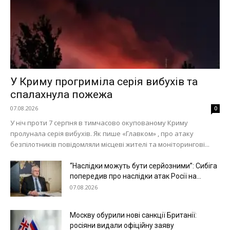
У Криму прогриміла серія вибухів та
спалахнула пожежа
07.08.2026
0
У ніч проти 7 серпня в тимчасово окупованому Криму
пролунала серія вибухів. Як пише «Главком» , про атаку
безпілотників повідомляли місцеві жителі та моніторингові...
“Наслідки можуть бути серйозними”: Сибіга
попередив про наслідки атак Росії на...
07.08.2026
Москву обурили нові санкції Британії:
росіяни видали офіційну заяву