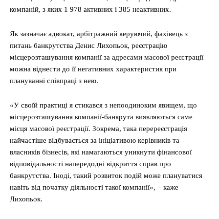
компаній, з яких 1 978 активних і 385 неактивних.
Як зазначає адвокат, арбітражний керуючий, фахівець з
питань банкрутства Денис Лихопьок, реєстрацію
місцерозташування компанії за адресами масової реєстрації
можна віднести до її негативних характеристик при
плануванні співпраці з нею.
«У своїй практиці я стикався з непоодиноким явищем, що
місцерозташування компанії-банкрута виявляються саме
місця масової реєстрації. Зокрема, така перереєстрація
найчастіше відбувається за ініціативою керівників та
власників бізнесів, які намагаються уникнути фінансової
відповідальності напередодні відкриття справ про
банкрутства. Іноді, такий розвиток подій може плануватися
навіть від початку діяльності такої компанії», – каже
Лихопьок.