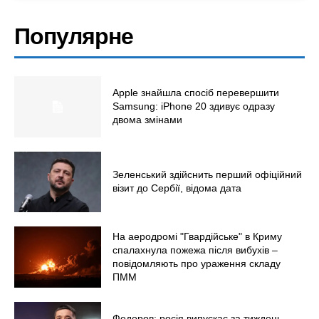
Політика
Популярне
Світ
Технології
Війна
Apple знайшла спосіб перевершити
Samsung: iPhone 20 здивує одразу
двома змінами
Зеленський здійснить перший офіційний
візит до Сербії, відома дата
На аеродромі "Гвардійське" в Криму
спалахнула пожежа після вибухів –
повідомляють про ураження складу
ПММ
Федоров: росія випускає за тиждень