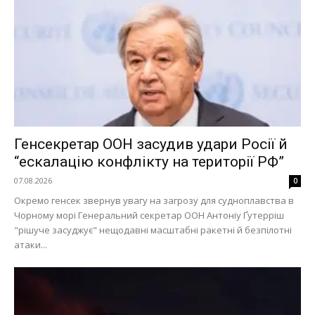
Генсекретар ООН засудив удари Росії й
“ескалацію конфлікту на території РФ”
07.08.2026
0
Окремо генсек звернув увагу на загрозу для судноплавства в
Чорному морі Генеральний секретар ООН Антоніу Ґутерріш
"рішуче засуджує" нещодавні масштабні ракетні й безпілотні
атаки...