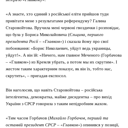
«А знаєте, хто єдиний з російської еліти прийшов туди
привітати мене з результатами референдуму? Галина
Старовойтова. Вручила мені червоні гвоздички і розповідає,
що була у Бориса Миколайовича (
Єльцина, першого
президента Росії – «Главком»
) і сказала йому про свої
побоювання: «Борис Николаевич, уйдут ведь украинцы,
уйдут!». А він їй: «Ничего, нам главное Меченого (Горбачова
– «Главком») из Кремля убрать, а потом мы их скрутим». І
жестом таким характерним показує, як він їх, тобто нас,
скрутить», – пригадав експосол.
Він наголосив, що навіть Старовойтова – російська
інтелігентка, демократка, майже дисидентка – про вихід
України з СРСР говорила з таким непідробним жахом.
«Тим часом Горбачов (
Михайло Горбачов, перший та
останній президент СРСР – «Главком»
) опинився у позиції,