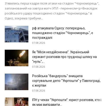
З'явились перші кадри після атаки на стадіон "Чорноморець",
запланований на завтра матч УПЛ - перенесли<p>Внаслідок
російського удару пошкоджено стадіон "Чорноморець" в
Одесі, зокрема трибуни...
рф атакувала Одесу: попередньо,
пошкоджено стадіон "Чорноморець", є
постраждалі
07.08.2026
Меню
Як “Місія нездійсненна”. Український
сержант розповів про труднощі шляху на
Київ
“нуль”,...
Україна
07.08.2026
Економіка
Російська "бандероль" знищила
Політика
сортувальне депо "Укрпошти" у Павлограді,
є жертви
Світ
07.08.2026
Технології
ІПН у чеках “Укрпошти”: юрист розповів, хто і
Війна
як має виправити...