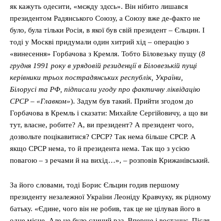
як кажуть одесити, «мєжду здєсь». Він нібито лишався
президентом Радянського Союзу, а Союзу вже де-факто не
було, була тільки Росія, в якої був свій президент – Єльцин. І
тоді у Москві придумали один хитрий хід – операцію з
«винесення» Горбачова з Кремля. Тобто Біловезьку пущу (
8
грудня 1991 року в урядовій резиденції в Біловезькій пущі
керівники трьох пострадянських республік, України,
Білорусі та РФ, підписали угоду про фактичну ліквідацію
СРСР – «Главком»
). Задум був такий. Прийти згодом до
Горбачова в Кремль і сказати: Михайле Сергійовичу, а що ви
тут, власне, робите? А, ви президент? А президент чого,
дозвольте поцікавитися? СРСР? Так нема більше СРСР. А
якщо СРСР нема, то й президента нема. Так що з усією
повагою – з речами й на вихід…», – розповів Крижанівський.
За його словами, тоді Борис Єльцин годив першому
президенту незалежної України Леоніду Кравчуку, як рідному
батьку. «Єдине, чого він не робив, так це не цілував його в
одне місце. Але це було єдиний раз. Вперше і востаннє. Після