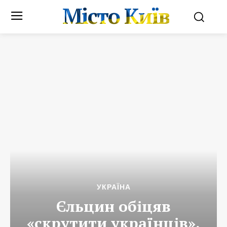
Місто Київ
УКРАЇНА
Єльцин обіцяв
«скрутити українців».