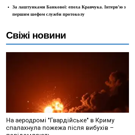
За лаштунками Банкової: епоха Кравчука. Інтерв’ю з
першим шефом служби протоколу
Свіжі новини
На аеродромі "Гвардійське" в Криму
спалахнула пожежа після вибухів –