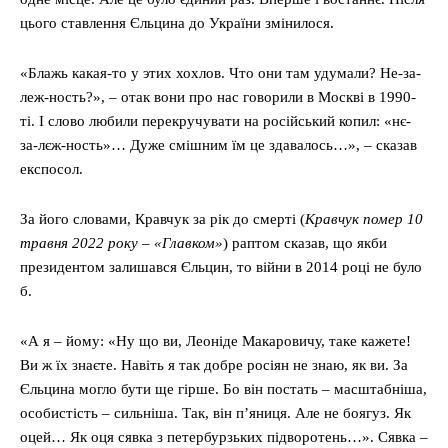
цього ставлення Єльцина до України змінилося.
«Блажь какая-то у этих хохлов. Что они там удумали? Не-за-
леж-ность?», – отак вони про нас говорили в Москві в 1990-
ті. І слово любили перекручувати на російський копил: «нє-
за-лєж-ность»… Дуже смішним їм це здавалось…», – сказав
експосол.
За його словами, Кравчук за рік до смерті (
Кравчук помер 10
травня 2022 року – «Главком»
) раптом сказав, що якби
президентом залишався Єльцин, то війни в 2014 році не було
б.
«А я – йому: «Ну що ви, Леоніде Макаровичу, таке кажете!
Ви ж їх знаєте. Навіть я так добре росіян не знаю, як ви. За
Єльцина могло бути ще гірше. Бо він постать – масштабніша,
особистість – сильніша. Так, він п’яниця. Але не боягуз. Як
оцей… Як оця сявка з петербурзьких підворотень…». Сявка –