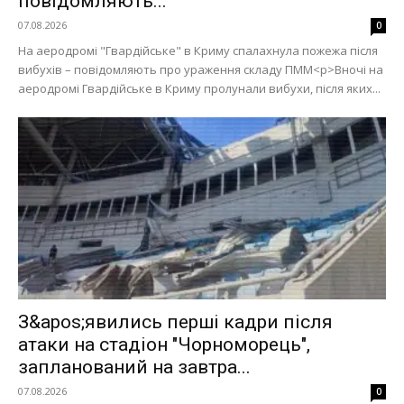
повідомляють...
07.08.2026
0
На аеродромі "Гвардійське" в Криму спалахнула пожежа після
вибухів – повідомляють про ураження складу ПММ<p>Вночі на
аеродромі Гвардійське в Криму пролунали вибухи, після яких...
З&apos;явились перші кадри після
атаки на стадіон "Чорноморець",
запланований на завтра...
07.08.2026
0