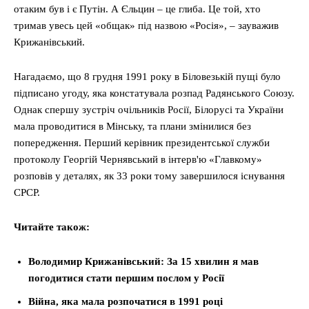
отаким був і є Путін. А Єльцин – це глиба. Це той, хто
тримав увесь цей «общак» під назвою «Росія», – зауважив
Крижанівський.
Нагадаємо, що 8 грудня 1991 року в Біловезькій пущі було
підписано угоду, яка констатувала розпад Радянського Союзу.
Однак спершу зустріч очільників Росії, Білорусі та України
мала проводитися в Мінську, та плани змінилися без
попередження. Перший керівник президентської служби
протоколу Георгій Чернявський в інтерв'ю «Главкому»
розповів у деталях, як 33 роки тому завершилося існування
СРСР.
Читайте також:
Володимир Крижанівський: За 15 хвилин я мав
погодитися стати першим послом у Росії
Війна, яка мала розпочатися в 1991 році