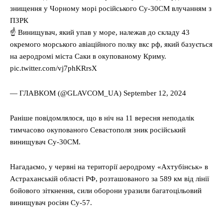
знищення у Чорному морі російського Су-30СМ влучанням з
ПЗРК
☝️ Винищувач, який упав у море, належав до складу 43
окремого морського авіаційного полку вкс рф, який базується
на аеродромі міста Саки в окупованому Криму.
pic.twitter.com/vj7phKRrsX
— ГЛАВКОМ (@GLAVCOM_UA) September 12, 2024
Раніше повідомлялося, що в ніч на 11 вересня неподалік
тимчасово окупованого Севастополя зник російський
винищувач Су-30СМ.
Нагадаємо, у червні на території аеродрому «Ахтубінськ» в
Астраханській області РФ, розташованого за 589 км від лінії
бойового зіткнення, сили оборони уразили багатоцільовий
винищувач росіян Су-57.