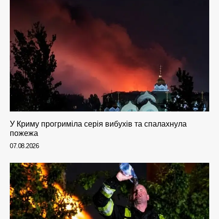
У Криму прогриміла серія вибухів та спалахнула
пожежа
07.08.2026