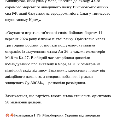
Винищувач, який упав у море, належав до складу 43-го
окремого морського авіаційного полку Військово-космічних
сил РФ, який базується на аеродромі міста Саки у тимчасово
окупованому Криму.
«Окупанти втратили зв’язок зі своїм бойовим бортом 11
вересня 2024 року близько п’ятої ранку. Орієнтовно через
три години росіяни розпочали пошуково-рятувальну
операцію із залученням літака Ан-26, а також гелікоптерів
Мі-8 та Ка-27. В обідній час загарбники доповіли
командуванню про виявлену в морі, за 70 кілометрів на
північний захід від мису Тарханкут, характерну пляму від
авіаційного пального, а невдовзі побачили і уламки
знищеного Су-30СМ», – розповіли розвідники.
Зазначається, що вартість такого літака становить орієнтовно
50 мільйонів доларів.
Розвідники ГУР Міноборони України підтвердили