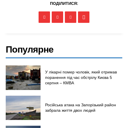
ПОДІЛИТИСЯ:
Меню
Київ
Україна
Популярне
Економіка
Політика
Світ
У лікарні помер чоловік, який отримав
Технології
поранення під час обстрілу Києва 5
Війна
серпня – КМВА
Російська атака на Запорізький район
забрала життя двох людей