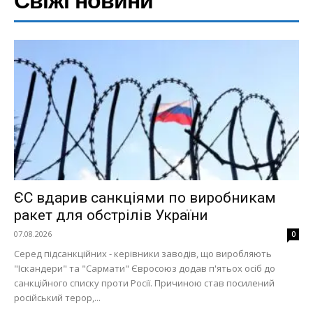
Свіжі новини
ЄС вдарив санкціями по виробникам
ракет для обстрілів України
07.08.2026
0
Серед підсанкційних - керівники заводів, що виробляють
"Іскандери" та "Сармати" Євросоюз додав п'ятьох осіб до
санкційного списку проти Росії. Причиною став посилений
російський терор,...