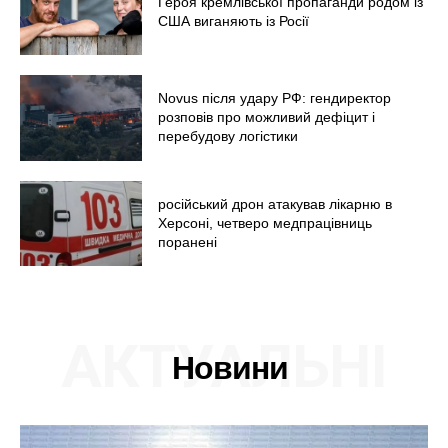
Київ
Героя кремлівської пропаганди родом із
США виганяють із Росії
Україна
Економіка
Політика
Novus після удару РФ: гендиректор
розповів про можливий дефіцит і
Світ
перебудову логістики
Технології
Війна
російський дрон атакував лікарню в
Херсоні, четверо медпрацівниць
поранені
АКТУАЛЬНІ
Новини