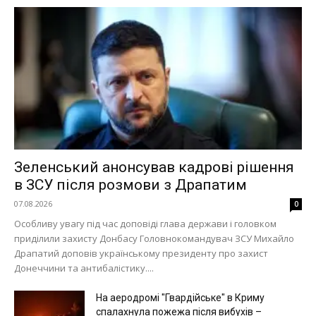
Зеленський анонсував кадрові рішення
в ЗСУ після розмови з Драпатим
07.08.2026
0
Особливу увагу під час доповіді глава держави і головком
приділили захисту Донбасу Головнокомандувач ЗСУ Михайло
Драпатий доповів українському президенту про захист
Донеччини та антибалістику....
На аеродромі "Гвардійське" в Криму
спалахнула пожежа після вибухів –