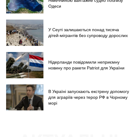
Меню
Німеччиною вантажне судно поблизу
Одеси
Київ
Україна
У Сеуті залишаються понад тисяча
Економіка
дітей-мігрантів без супроводу дорослих
Політика
Світ
Технології
Нідерланди повідомили неприємну
новину про ракети Patriot для України
Війна
В Україні запускають екстрену допомогу
для аграріїв через терор РФ в Чорному
морі