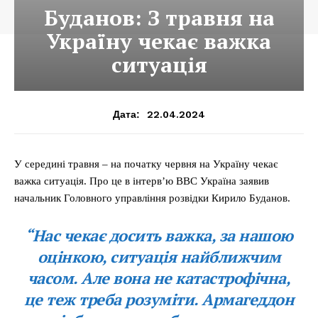
Буданов: З травня на
Україну чекає важка
ситуація
22.04.2024
Дата:
У середині травня – на початку червня на Україну чекає
важка ситуація. Про це в інтерв’ю BBC Україна заявив
начальник Головного управління розвідки Кирило Буданов.
“Нас чекає досить важка, за нашою
оцінкою, ситуація найближчим
часом. Але вона не катастрофічна,
це теж треба розуміти. Армагеддон