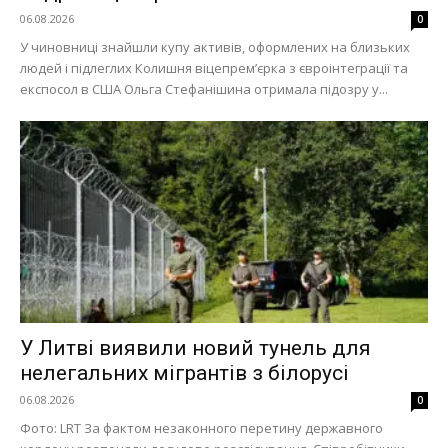
06.08.2026
0
У чиновниці знайшли купу активів, оформлених на близьких
людей і підлеглих Колишня віцепремʼєрка з євроінтеграції та
експосол в США Ольга Стефанішина отримала підозру у...
У Литві виявили новий тунель для
нелегальних мігрантів з білорусі
06.08.2026
0
Фото: LRT За фактом незаконного перетину державного