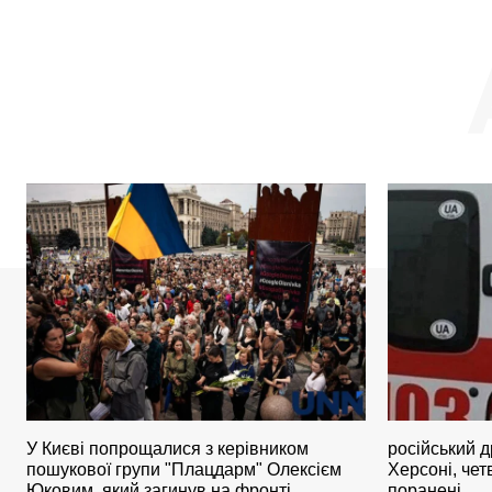
У Києві попрощалися з керівником
російський д
пошукової групи "Плацдарм" Олексієм
Херсоні, че
Юковим, який загинув на фронті
поранені