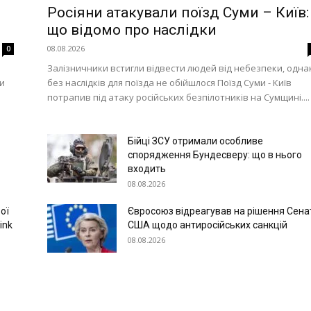
Росіяни атакували поїзд Суми – Київ:
.
що відомо про наслідки
08.08.2026
0
Залізничники встигли відвести людей від небезпеки, одна
ни
без наслідків для поїзда не обійшлося Поїзд Суми - Київ
потрапив під атаку російських безпілотників на Сумщині....
Бійці ЗСУ отримали особливе
спорядження Бундесверу: що в нього
входить
08.08.2026
ої
Євросоюз відреагував на рішення Сена
ink
США щодо антиросійських санкцій
08.08.2026