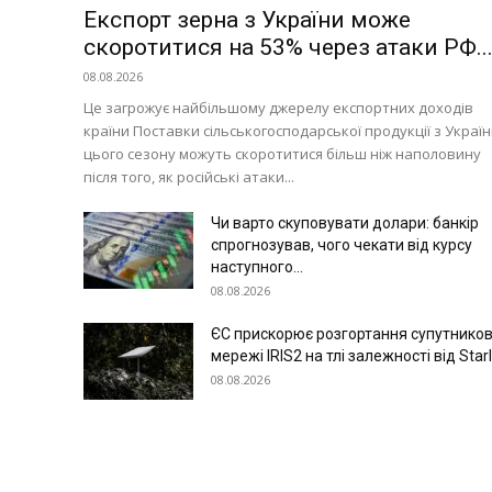
Експорт зерна з України може
скоротитися на 53% через атаки РФ..
08.08.2026
Це загрожує найбільшому джерелу експортних доходів
країни Поставки сільськогосподарської продукції з Украї
цього сезону можуть скоротитися більш ніж наполовину
після того, як російські атаки...
Чи варто скуповувати долари: банкір
спрогнозував, чого чекати від курсу
наступного...
08.08.2026
ЄС прискорює розгортання супутников
мережі IRIS2 на тлі залежності від Starl
08.08.2026