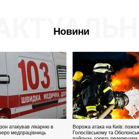
АКТУАЛЬН
Новини
рон атакував лікарню в
Ворожа атака на Київ: пожеж
тверо медпрацівниць
Голосіївському та Оболонсь
районах, горять резервуари