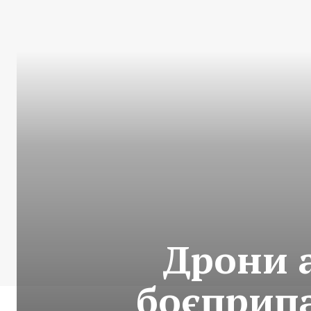
Дрони а
боєприп