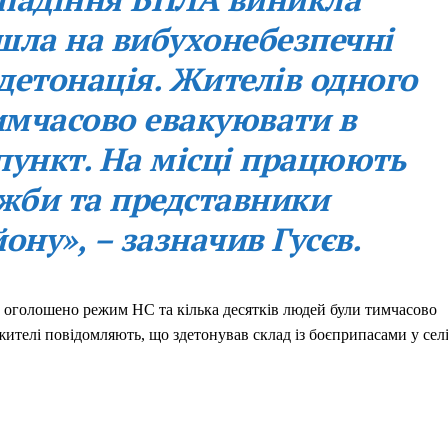
шла на вибухонебезпечні
детонація. Жителів одного
имчасово евакуювати в
 пункт. На місці працюють
ужби та представники
ону», – зазначив Гусєв.
о оголошено режим НС та кілька десятків людей були тимчасово
жителі повідомляють, що здетонував склад із боєприпасами у сел