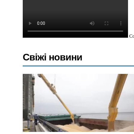
Технології
Війна
Co
Свіжі новини