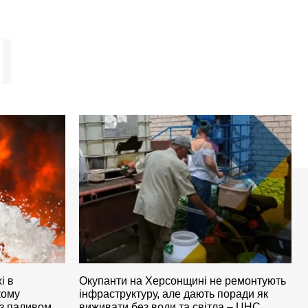
І
і в
Окупанти на Херсонщині не ремонтують
кому
інфраструктуру, але дають поради як
 з паливом
виживати без води та світла – ЦНС