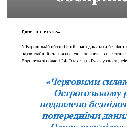
Дата:
08.09.2024
У Воронезькій області Росії внаслідок атаки безпілот
надзвичайний стан та евакуювали жителів населеног
Воронезької області РФ Олександр Гусєв у своєму teleg
«Черговими силам
Острогозькому р
подавлено безпілот
попередніми даним
Однак унаслідок