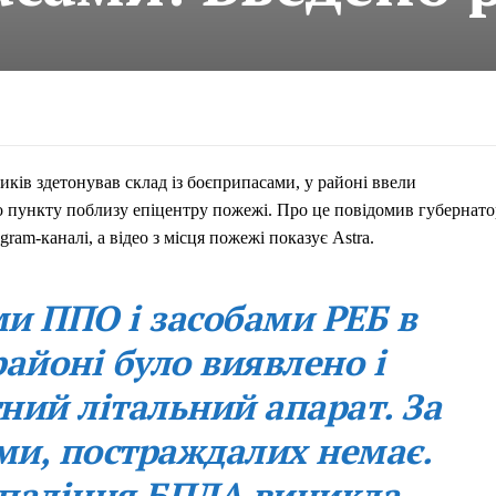
ників здетонував склад із боєприпасами, у районі ввели
о пункту поблизу епіцентру пожежі. Про це повідомив губернато
ram-каналі, а відео з місця пожежі показує Аstra.
и ППО і засобами РЕБ в
айоні було виявлено і
ний літальний апарат. За
и, постраждалих немає.
 падіння БПЛА виникла