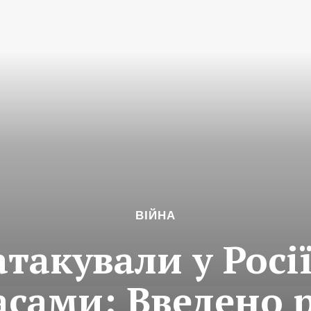
ВІЙНА
такували у Росії
асами: Введено 