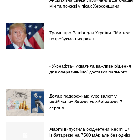
мін та пожежі у лісах Херсонщини
Меню
Київ
Трамп про Patriot для України: “Ми теж
потребуємо цих ракет”
Україна
Економіка
Політика
«Укрнафта» ухвалила важливе рішення
Світ
для оперативнішої доставки пального
Технології
Війна
Долар подорожчав: курс валют у
найбільших банках та обмінниках 7
серпня
Xiaomi випустила бюджетний Redmi 17
із батареєю на 7500 мАг, але без однієї