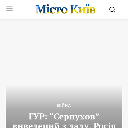
Місто Київ
ВІЙНА
ГУР: “Серпухов”
виведений з ладу. Росія