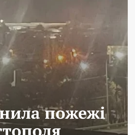
инила пожежі
стополя