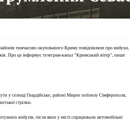
их районів тимчасово окупованого Криму повідомляли про вибухи,
иків. Про це інформує телеграм-канал "Кримський вітер", пише
чути у селищі Гвардійське, районі Мирне поблизу Сімферополя,
атської стрілки.
тужних вибухів, після яких у місті спрацювали автомобільні