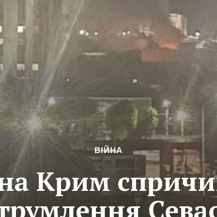
ВІЙНА
 на Крим сприч
струмлення Сева