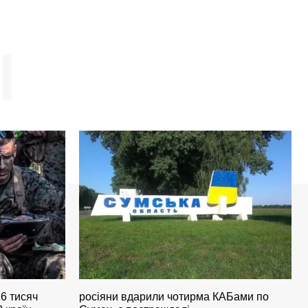
І
6 тисяч
росіяни вдарили чотирма КАБами по