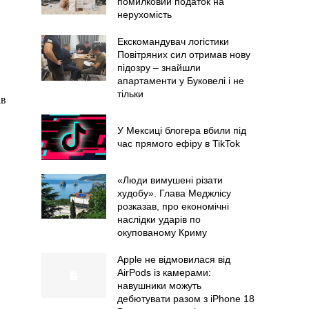
помилковий податок на
нерухомість
Екскомандувач логістики
Повітряних сил отримав нову
підозру – знайшли
апартаменти у Буковелі і не
тільки
iв
У Мексиці блогера вбили під
час прямого ефіру в TikTok
«Люди вимушені різати
худобу». Глава Меджлісу
розказав, про економічні
наслідки ударів по
окупованому Криму
Apple не відмовилася від
AirPods із камерами:
навушники можуть
дебютувати разом з iPhone 18