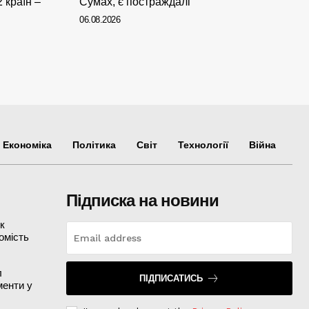
 країн –
Сумах, є постраждалі
06.08.2026
Економіка
Політика
Світ
Технології
Війна
Підписка на новини
як
омість
л
ПІДПИСАТИСЬ
менти у