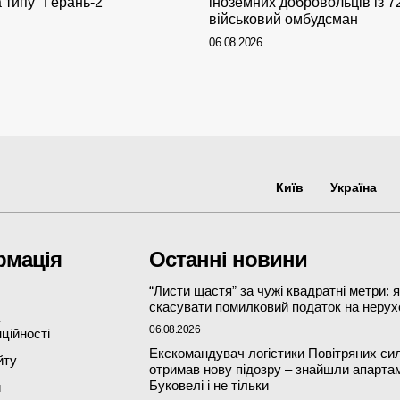
 типу "Герань-2"
іноземних добровольців із 72
військовий омбудсман
06.08.2026
Київ
Україна
рмація
Останні новини
“Листи щастя” за чужі квадратні метри: 
скасувати помилковий податок на нерух
06.08.2026
ційності
Екскомандувач логістики Повітряних си
йту
отримав нову підозру – знайшли апарта
Буковелі і не тільки
и