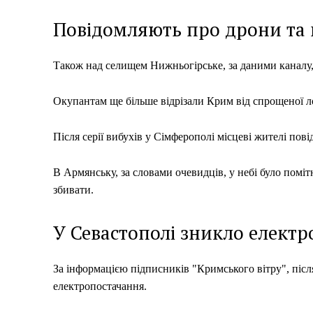
Повідомляють про дрони та
Також над селищем Нижньогірське, за даними каналу,
Окупантам ще більше відрізали Крим від спрощеної лог
Після серії вибухів у Сімферополі місцеві жителі пов
В Армянську, за словами очевидців, у небі було поміт
збивати.
У Севастополі зникло елект
За інформацією підписників "Кримського вітру", післ
електропостачання.