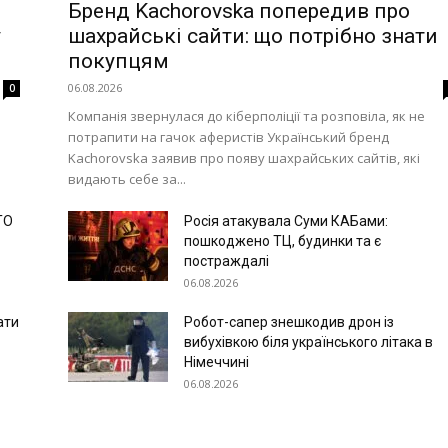
Бренд Kachorovska попередив про
у
шахрайські сайти: що потрібно знати
покупцям
06.08.2026
0
Компанія звернулася до кіберполіції та розповіла, як не
потрапити на гачок аферистів Український бренд
Kachorovska заявив про появу шахрайських сайтів, які
видають себе за...
ТО
Росія атакувала Суми КАБами:
пошкоджено ТЦ, будинки та є
постраждалі
06.08.2026
ати
Робот-сапер знешкодив дрон із
вибухівкою біля українського літака в
Німеччині
06.08.2026