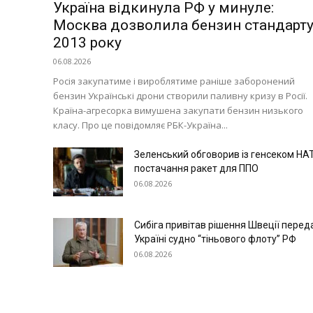
Україна відкинула РФ у минуле:
Москва дозволила бензин стандарт
2013 року
06.08.2026
Росія закупатиме і вироблятиме раніше заборонений
бензин Українські дрони створили паливну кризу в Росії.
Країна-агресорка вимушена закупати бензин низького
класу. Про це повідомляє РБК-Україна...
Зеленський обговорив із генсеком НА
постачання ракет для ППО
06.08.2026
Сибіга привітав рішення Швеції перед
Україні судно “тіньового флоту” РФ
06.08.2026