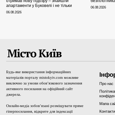
отримав нову підозру – знайшли
безпілотника
апартаменти у Буковелі і не тільки
06.08.2026
06.08.2026
Місто Київ
Будь-яке використання інформаційних
Інфо
матеріалів порталу mistokyiv.com можливе
виключно за умови обов’язкового зазначення
Про нас
активного посилання на офіційний сайт
Політика
джерела.
конфіден
Мапа са
Онлайн-медіа зобов’язані розміщувати пряме
Контакт
гіперпосилання, відкрите для індексації