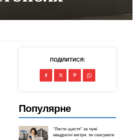
ПОДІЛИТИСЯ:
Популярне
“Листи щастя” за чужі
квадратні метри: як скасувати