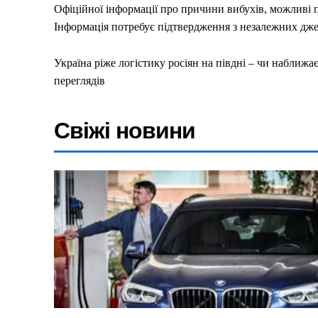
Офіційної інформації про причини вибухів, можливі 
Інформація потребує підтвердження з незалежних дже
Меню
Україна ріже логістику росіян на півдні – чи наближ
Київ
переглядiв
Україна
Економіка
Свіжі новини
Політика
Світ
Технології
Війна