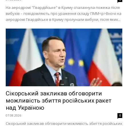
На аеродромі "Гвардійське" в Криму спалахнула пожежа після
вибухів – повідомляють про ураження складу ПММ<p>Вночі на
аеродромі Гвардійське в Криму пролунали вибухи, після яких...
Сікорський закликав обговорити
можливість збиття російських ракет
над Україною
07.08.2026
0
Сікорський закликав обговорити можливість збиття російських