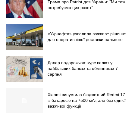
Меню
Трамп про Patriot для України: “Ми теж
потребуємо цих ракет”
Київ
Україна
Економіка
«Укрнафта» ухвалила важливе рішення
для оперативнішої доставки пального
Політика
Світ
Технології
Долар подорожчав: курс валют у
найбільших банках та обмінниках 7
Війна
серпня
Xiaomi випустила бюджетний Redmi 17
із батареєю на 7500 мАг, але без однієї
важливої функції