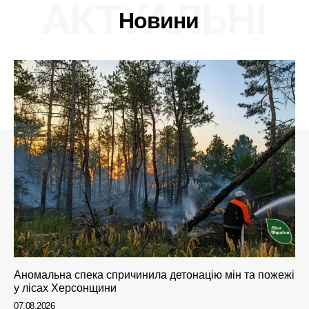
АКТУАЛЬНІ
Новини
Аномальна спека спричинила детонацію мін та пожежі
у лісах Херсонщини
07.08.2026