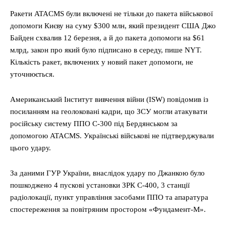
Ракети ATACMS були включені не тільки до пакета військової
допомоги Києву на суму $300 млн, який президент США Джо
Байден схвалив 12 березня, а й до пакета допомоги на $61
млрд, закон про який було підписано в середу, пише NYT.
Кількість ракет, включених у новий пакет допомоги, не
уточнюється.
Американський Інститут вивчення війни (ISW) повідомив із
посиланням на геолоковані кадри, що ЗСУ могли атакувати
російську систему ППО С-300 під Бердянськом за
допомогою ATACMS. Українські військові не підтверджували
цього удару.
За даними ГУР України, внаслідок удару по Джанкою було
пошкоджено 4 пускові установки ЗРК С-400, 3 станції
радіолокації, пункт управління засобами ППО та апаратура
спостереження за повітряним простором «Фундамент-М».