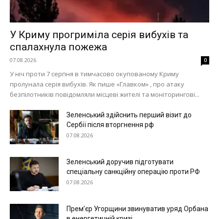
У Криму прогриміла серія вибухів та
спалахнула пожежа
07.08.2026
0
У ніч проти 7 серпня в тимчасово окупованому Криму
пролунала серія вибухів. Як пише «Главком» , про атаку
безпілотників повідомляли місцеві жителі та моніторингові...
Зеленський здійснить перший візит до
Сербії після вторгнення рф
07.08.2026
Зеленський доручив підготувати
спеціальну санкційну операцію проти РФ
07.08.2026
Прем’єр Угорщини звинуватив уряд Орбана
в енергетичній кризі