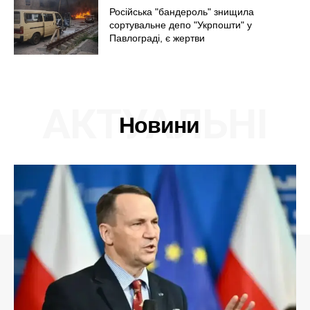
Російська "бандероль" знищила
сортувальне депо "Укрпошти" у
Павлограді, є жертви
АКТУАЛЬНІ
Новини