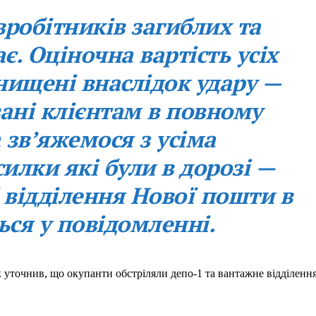
вробітників загиблих та
. Оціночна вартість усіх
знищені внаслідок удару —
ані клієнтам в повному
а звʼяжемося з усіма
илки які були в дорозі —
 відділення Нової пошти в
ться у повідомленні.
точнив, що окупанти обстріляли депо-1 та вантажне відділенн