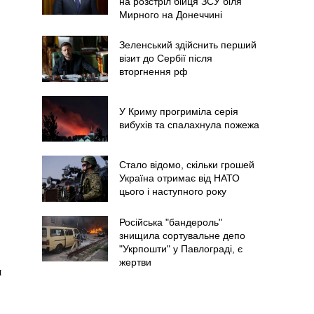
на розстріл бійця ЗСУ біля
Мирного на Донеччині
Зеленський здійснить перший
візит до Сербії після
вторгнення рф
У Криму прогриміла серія
вибухів та спалахнула пожежа
Стало відомо, скільки грошей
Україна отримає від НАТО
цього і наступного року
Російська "бандероль"
знищила сортувальне депо
"Укрпошти" у Павлограді, є
жертви
я