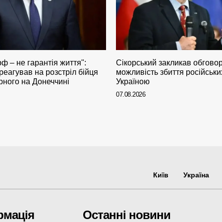
ф – не гарантія життя":
Сікорський закликав обгово
реагував на розстріл бійця
можливість збиття російськи
рного на Донеччині
Україною
07.08.2026
Київ
Україна
рмація
Останні новини