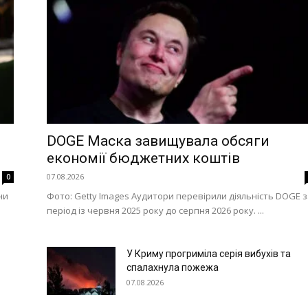
DOGE Маска завищувала обсяги
економії бюджетних коштів
07.08.2026
0
ни
Фото: Getty Images Аудитори перевірили діяльність DOGE 
період із червня 2025 року до серпня 2026 року. ...
У Криму прогриміла серія вибухів та
спалахнула пожежа
07.08.2026