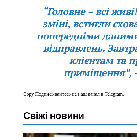
“Головне – всі живі!
зміні, встигли схо
попередніми даними
Меню
відправлень. Завт
Київ
клієнтам та п
Україна
приміщення”, 
Економіка
Політика
Світ
Copy Подписывайтесь на наш канал в Telegram.
Технології
Війна
Свіжі новини