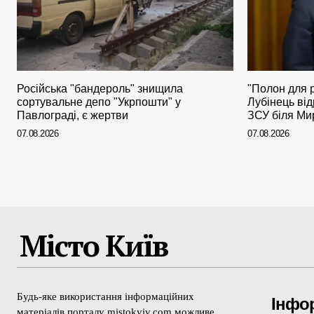
Російська "бандероль" знищила
"Полон для р
сортувальне депо "Укрпошти" у
Лубінець від
Павлограді, є жертви
ЗСУ біля Ми
07.08.2026
07.08.2026
Місто Київ
Будь-яке використання інформаційних
Інфо
матеріалів порталу mistokyiv.com можливе