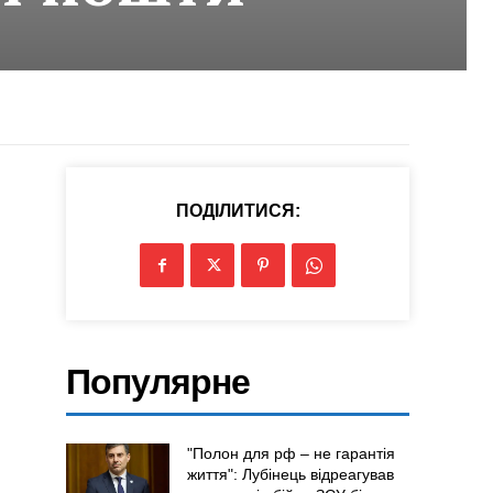
ПОДІЛИТИСЯ:
Популярне
"Полон для рф – не гарантія
життя": Лубінець відреагував