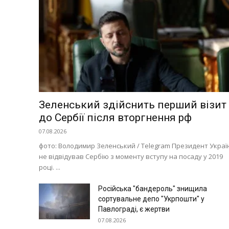
Зеленський здійснить перший візит
до Сербії після вторгнення рф
07.08.2026
фото: Володимир Зеленський / Telegram Президент Украї
не відвідував Сербію з моменту вступу на посаду у 2019
році. ...
Російська "бандероль" знищила
сортувальне депо "Укрпошти" у
Павлограді, є жертви
07.08.2026