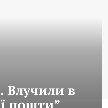
. Влучили в
ої пошти”