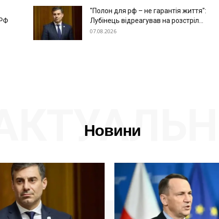
"Полон для рф – не гарантія життя":
 РФ
Лубінець відреагував на розстріл...
07.08.2026
АКТУАЛЬН
Новини