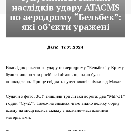
наслідків удару ATACMS
по аеродрому “Бельбек”:
які об’єкти уражені
17.05.2024
Дата:
Внаслідок ракетного удару по аеродрому “Бельбек” у Криму
було знищено три російські літаки, ще один було
пошкоджено. Про це свідчать супутникові знімки від Maxar.
Судячи з фото, ЗСУ знищили три літаки ворога: два “МіГ-31”
і один “Су-27”. Також на знімках чітко видно велику чорну
пляму на місці колись складу з паливно-мастильними
матеріалами.