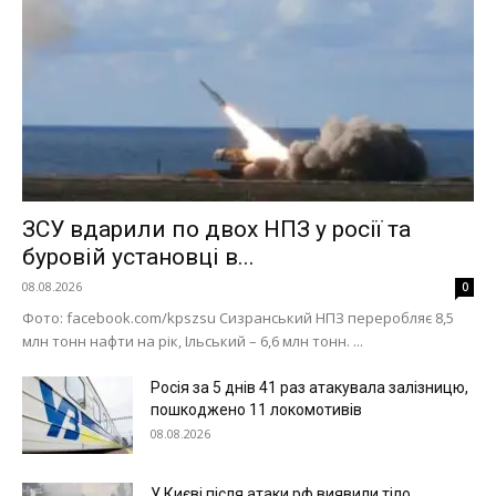
ЗСУ вдарили по двох НПЗ у росії та
буровій установці в...
08.08.2026
0
Фото: facebook.com/kpszsu Сизранський НПЗ переробляє 8,5
млн тонн нафти на рік, Ільський – 6,6 млн тонн. ...
Росія за 5 днів 41 раз атакувала залізницю,
пошкоджено 11 локомотивів
08.08.2026
У Києві після атаки рф виявили тіло