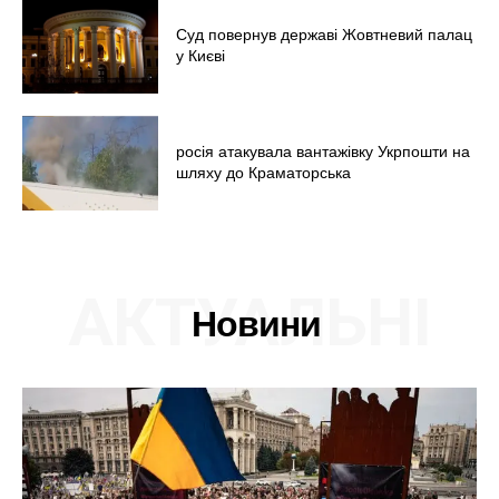
Економіка
Суд повернув державі Жовтневий палац
Політика
у Києві
Світ
Технології
Війна
росія атакувала вантажівку Укрпошти на
шляху до Краматорська
АКТУАЛЬНІ
Новини