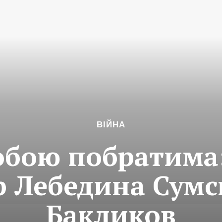
ВІЙНА
обою побратима:
р Лебедина Сумсь
Бакликов