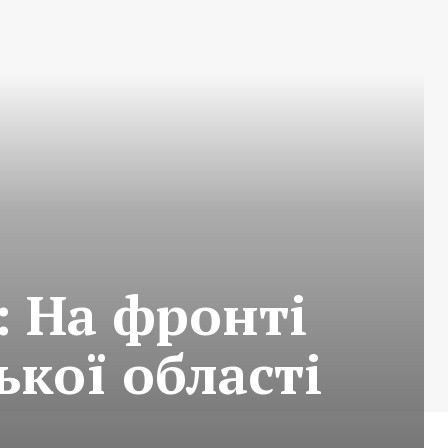
 На фронті
кої області