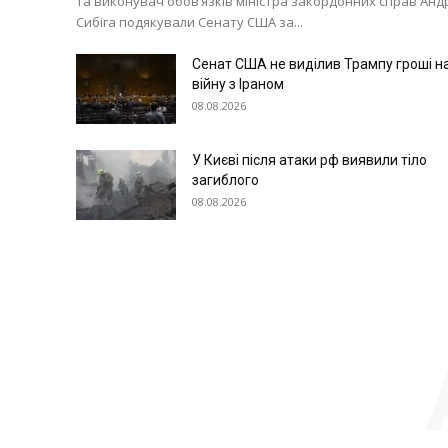
та виконувач обов’язків міністра закордонних справ Анд
Сибіга подякували Сенату США за...
Сенат США не виділив Трампу гроші н
війну з Іраном
08.08.2026
У Києві після атаки рф виявили тіло
загиблого
08.08.2026