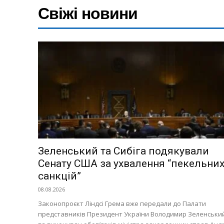
Свіжі новини
Київ
Україна
Економіка
Політика
Світ
Технології
Війна
Зеленський та Сибіга подякували
Сенату США за ухвалення “пекельни
санкцій”
08.08.2026
Законопроєкт Ліндсі Грема вже передали до Палати
представників Президент України Володимир Зеленськи