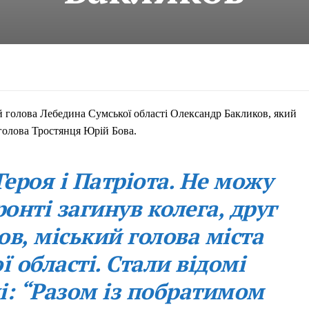
й голова Лебедина Сумської області Олександр Бакликов, який
 голова Тростянця Юрій Бова.
Героя і Патріота. Не можу
ронті загинув колега, друг
в, міський голова міста
 області. Стали відомі
і: “Разом із побратимом