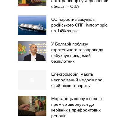
автотранспорт у Херсонській
області – ОВА
ЄС наростив закупівлі
російського СПГ: імпорт зріс
на 14% за рік
У Болгарії поблизу
стратегічного газопроводу
вибухнув невідомий
безпілотник
Електромобілі мають
несподіваний недолік про
який рідко говорять
Марганець знову з водою:
прем’єр звернувся до
керівників прифронтових
регіонів