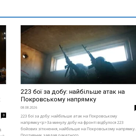
223 бої за добу: найбільше атак на
х
Покровському напрямку
08.08.2026
0
223 бої за добу: найбільше атак на Покровському
напрямку<p>За минулу добу на фронті відбулося 223
бойових зіткнення, найбільше на Покровському напрямку.
й
Противник завдав ракетного...