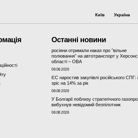
Київ
Україна
рмація
Останні новини
росіяни отримали наказ про "вільне
полювання" на автотранспорт у Херсонс
області – ОВА
ційності
08.08.2026
йту
ЄС наростив закупівлі російського СПГ: 
зріс на 14% за рік
и
08.08.2026
У Болгарії поблизу стратегічного газопр
вибухнув невідомий безпілотник
08.08.2026