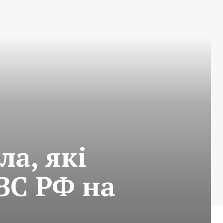
ла, які
ЗС РФ на