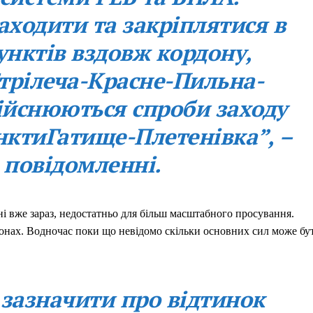
аходити та закріплятися в
унктів вздовж кордону,
Стрілеча-Красне-Пильна-
дійснюються спроби заходу
унктиГатище-Плетенівка”, –
в повідомленні.
яні вже зараз, недостатньо для більш масштабного просування.
айонах. Водночас поки що невідомо скільки основних сил може бу
 зазначити про відтинок