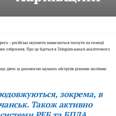
ворога – російські окупанти намагаються тиснути на позиції
зне озброєння. Про це йдеться в Telegram-каналі аналітичного
ршу діяти за допомогою щільних обстрілів різними засобами
родовжуються, зокрема, в
вчанськ. Також активно
 системи РЕБ та БПЛА.