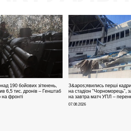
над 190 бойових зіткнень,
З&apos;явились перші кадри
ив 6,5 тис. дронів – Генштаб
на стадіон "Чорноморець", 
 на фронті
на завтра матч УПЛ – перен
07.08.2026