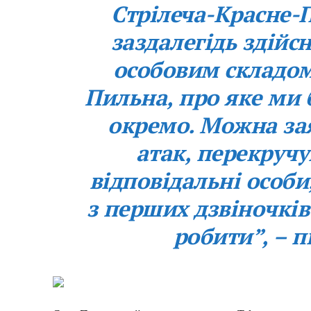
Стрілеча-Красне-
заздалегідь здій
особовим складом 
Пильна, про яке ми
окремо. Можна зая
Меню
атак, перекруч
відповідальні особи
Київ
Україна
з перших дзвіночкі
Економіка
робити”, – п
Політика
Світ
Технології
Війна