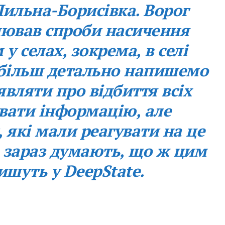
Пильна-Борисівка. Ворог
снював спроби насичення
у селах, зокрема, в селі
 більш детально напишемо
вляти про відбиття всіх
увати інформацію, але
, які мали реагувати на це
в зараз думають, що ж цим
ишуть у DeepState.