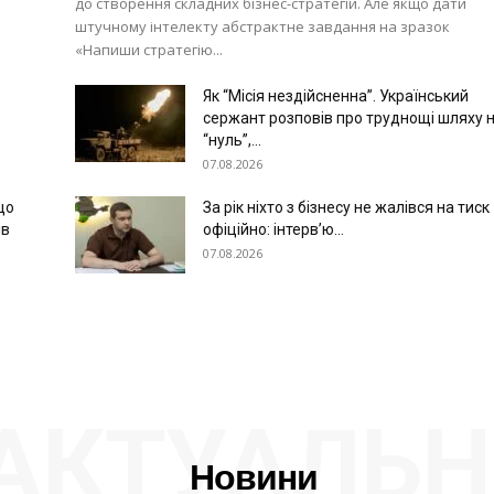
до створення складних бізнес-стратегій. Але якщо дати
штучному інтелекту абстрактне завдання на зразок
«Напиши стратегію...
Як “Місія нездійсненна”. Український
сержант розповів про труднощі шляху 
“нуль”,...
07.08.2026
що
За рік ніхто з бізнесу не жалівся на тиск
ів
офіційно: інтерв’ю...
07.08.2026
АКТУАЛЬН
Новини