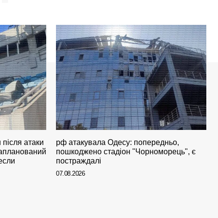
 після атаки
рф атакувала Одесу: попередньо,
запланований
пошкоджено стадіон "Чорноморець", є
если
постраждалі
07.08.2026