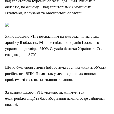
над територією Курської області, два – над Тульською
областю, по одному – над територіями Смоленської,
Рязанської, Калузької та Московської областей.
Як повідомляє УП з посиланням на джерела, нічна атака
дронів у 8 областях РФ – це спільна операція Головного
управління розвідки МОУ, Служби безпеки України та Сил
спецоперацій ЗСУ.
Ціллю була енергетична інфраструктура, яка живить об‘єкти
російського ВПК. Після атак у деяких районах виникли
проблеми зі світлом та водопостачанням.
За даними джерел УП, уражено як мінімум три
електропідстанції та база зберігання пального, де зайнялися
пожежі.