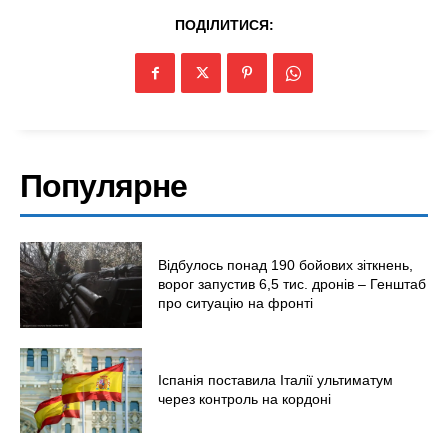
Київ
ПОДІЛИТИСЯ:
Україна
Економіка
Політика
Світ
Технології
Популярне
Війна
Відбулось понад 190 бойових зіткнень,
ворог запустив 6,5 тис. дронів – Генштаб
про ситуацію на фронті
Іспанія поставила Італії ультиматум
через контроль на кордоні