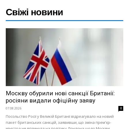
Свіжі новини
Москву обурили нові санкції Британії:
росіяни видали офіційну заяву
07.08.2026
0
Посольство Росії у Великій Британії відреагувало на новий
пакет британських санкцій, заявивши, що зміна прем'єр-
міністра не вплинула на політику Лондона щодо Москви.