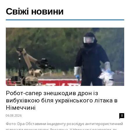
Свіжі новини
Робот-сапер знешкодив дрон із
вибухівкою біля українського літака в
Німеччині
06.08.2026
0
Фото: Dpa Обставини інциденту розслідує антитерористичний
підрозділ прокуратури Дрездена. У Німеччині розповіли, як