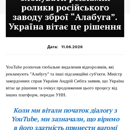
ролики російського
заводу зброї “Алабуга”.
Україна вітає це рішення
11.06.2026
Дата:
YouTube розпочав глобальне видалення відеороликів, які
рекламують "Алабугу" та інші підсанкційні суб'єкти. Міністр
закордонних справ України Андрій Сибіга заявив, що Україна
вітає це рішення та очікує продовження цього процесу від
інших платформ, передає УНН.
Коли ми вітали початок діалогу з
YouTube, ми зазначали, що віримо
в його здатність принести вагомі