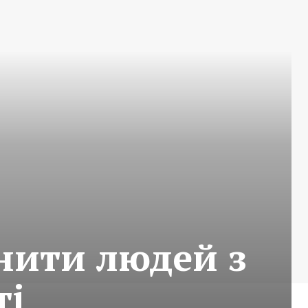
снити людей з
ті