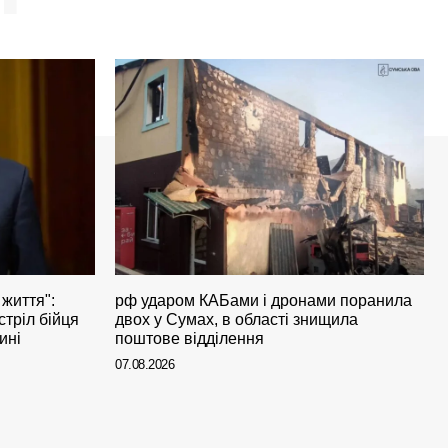
 життя":
рф ударом КАБами і дронами поранила
стріл бійця
двох у Сумах, в області знищила
ині
поштове відділення
07.08.2026