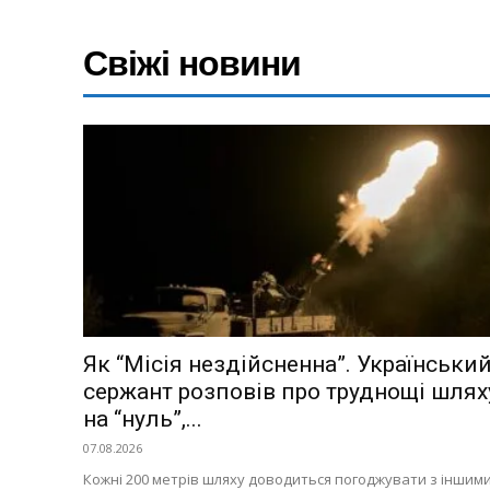
Свіжі новини
Як “Місія нездійсненна”. Українськи
сержант розповів про труднощі шлях
на “нуль”,...
07.08.2026
Кожні 200 метрів шляху доводиться погоджувати з іншим