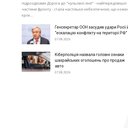
підрозділами Дорога до "нульової лінії" - найпередовішої
частини фронту - стала настільки небезпечною, що коже
крок...
Генсекретар ООН засудив удари Росії 
“ескалацію конфлікту на території РФ”
07.08.2026
Кіберполіція назвала головні ознаки
шахрайських оголошень про продаж
авто
07.08.2026