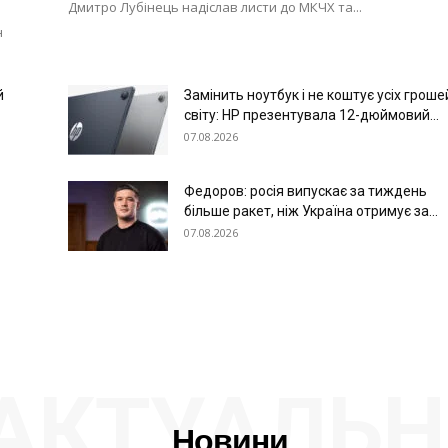
Дмитро Лубінець надіслав листи до МКЧХ та...
н
й
Замінить ноутбук і не коштує усіх гроше
світу: HP презентувала 12-дюймовий...
07.08.2026
Федоров: росія випускає за тиждень
більше ракет, ніж Україна отримує за...
07.08.2026
АКТУАЛЬН
Новини