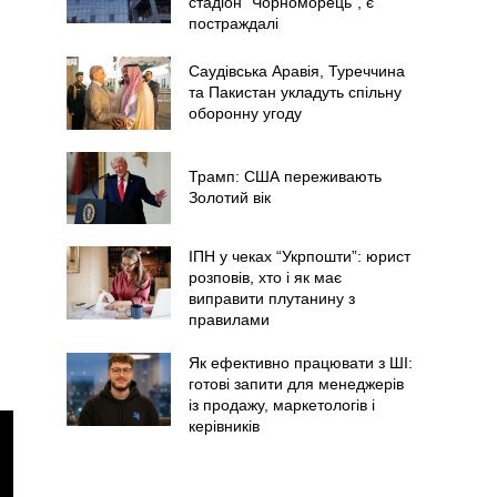
стадіон "Чорноморець", є
постраждалі
Саудівська Аравія, Туреччина
та Пакистан укладуть спільну
оборонну угоду
Трамп: США переживають
Золотий вік
ІПН у чеках “Укрпошти”: юрист
розповів, хто і як має
виправити плутанину з
правилами
Як ефективно працювати з ШІ:
готові запити для менеджерів
із продажу, маркетологів і
керівників