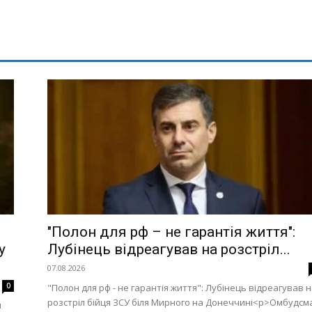
й
"Полон для рф – не гарантія життя":
у
Лубінець відреагував на розстріл...
07.08.2026
0
"Полон для рф - не гарантія життя": Лубінець відреагував 
розстріл бійця ЗСУ біля Мирного на Донеччині<p>Омбудсм
и