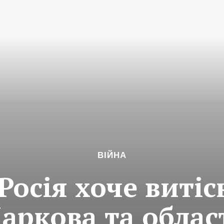
ВІЙНА
Росія хоче виті
аркова та облас