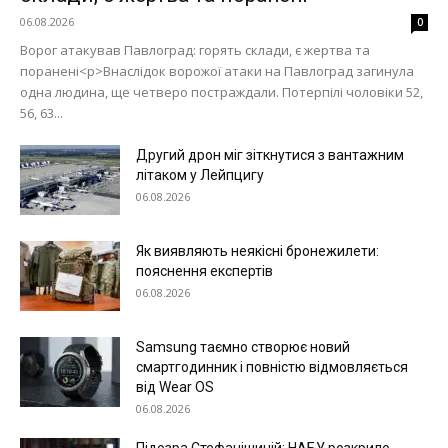
06.08.2026
0
Ворог атакував Павлоград: горять склади, є жертва та
поранені<p>Внаслідок ворожої атаки на Павлоград загинула
одна людина, ще четверо постраждали. Потерпілі чоловіки 52,
56, 63...
Другий дрон міг зіткнутися з вантажним
літаком у Лейпцигу
06.08.2026
Як виявляють неякісні бронежилети:
пояснення експертів
06.08.2026
Samsung таємно створює новий
смартгодинник і повністю відмовляється
від Wear OS
06.08.2026