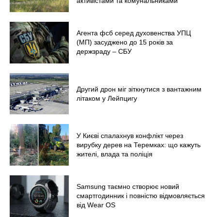
активістами та комунальниками
Меню
Київ
Агента фсб серед духовенства УПЦ
(МП) засуджено до 15 років за
Україна
держзраду – СБУ
Економіка
Політика
Другий дрон міг зіткнутися з вантажним
Світ
літаком у Лейпцигу
Технології
Війна
У Києві спалахнув конфлікт через
вирубку дерев на Теремках: що кажуть
жителі, влада та поліція
Samsung таємно створює новий
смартгодинник і повністю відмовляється
від Wear OS