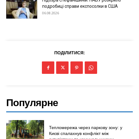
Підозра Стефанішиній: НАБУ розкрило
подробиці справи експосолки в США
06.08.2026
ПОДІЛИТИСЯ:
Популярне
Тепломережа через паркову зону: у
Києві спалахнув конфлікт між