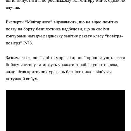
встиг випустити її по російському гелікоптеру Ми-8, однак не
влучив.
Експерти “Мілітарного” відзначають, що на відео помітно
появу на борту безпілотника надбудови, що за своїми
контурами нагадує радянську зенітну ракету класу “повітря-
повітря” Р-73.
Зазначається, що “зенітні морські дрони” продовжують нести
бойову частину та можуть уражати кораблі супротивника,
адже після критичних уражень безпілотника – відбувся
потужний вибух.