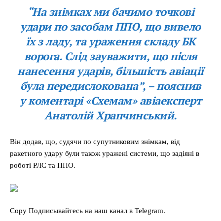
“На знімках ми бачимо точкові
удари по засобам ППО, що вивело
їх з ладу, та ураження складу БК
ворога. Слід зауважити, що після
нанесення ударів, більшість авіації
була передислокована”, – пояснив
у коментарі «Схемам» авіаексперт
Анатолій Храпчинський.
Він додав, що, судячи по супутниковим знімкам, від
ракетного удару були також уражені системи, що задіяні в
роботі РЛС та ППО.
Copy Подписывайтесь на наш канал в Telegram.