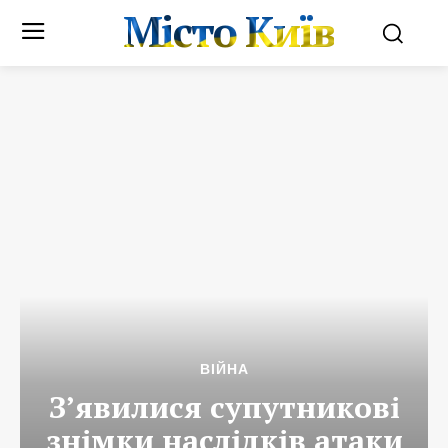
Місто Київ
ВІЙНА
З’явилися супутникові
знімки наслідків атаки