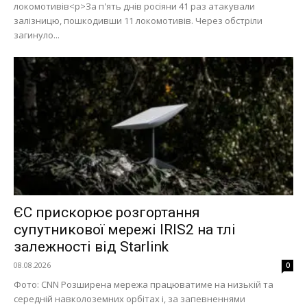
локомотивів<p>За п'ять днів росіяни 41 раз атакували
залізницю, пошкодивши 11 локомотивів. Через обстріли
загинуло...
ЄС прискорює розгортання
супутникової мережі IRIS2 на тлі
залежності від Starlink
08.08.2026
0
Фото: СNN Розширена мережа працюватиме на низькій та
середній навколоземних орбітах і, за запевненнями