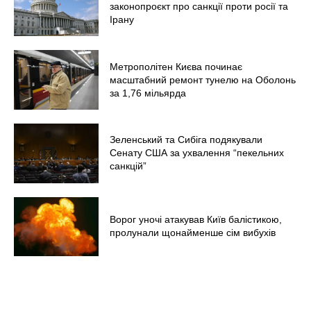
Меню
законопроєкт про санкції проти росії та
Ірану
Київ
Україна
Метрополітен Києва починає
Економіка
масштабний ремонт тунелю на Оболонь
за 1,76 мільярда
Політика
Світ
Технології
Зеленський та Сибіга подякували
Сенату США за ухвалення “пекельних
Війна
санкцій”
Ворог уночі атакував Київ балістикою,
пролунали щонайменше сім вибухів