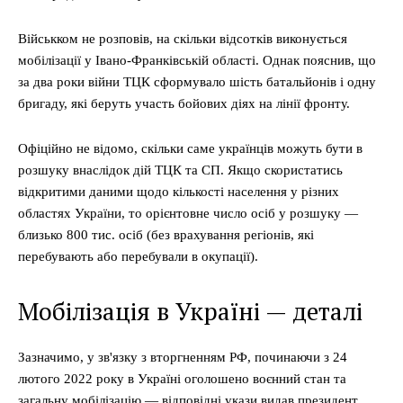
Військком не розповів, на скільки відсотків виконується
мобілізації у Івано-Франківській області. Однак пояснив, що
за два роки війни ТЦК сформувало шість батальйонів і одну
бригаду, які беруть участь бойових діях на лінії фронту.
Офіційно не відомо, скільки саме українців можуть бути в
розшуку внаслідок дій ТЦК та СП. Якщо скористатись
відкритими даними щодо кількості населення у різних
областях України, то орієнтовне число осіб у розшуку —
близько 800 тис. осіб (без врахування регіонів, які
перебувають або перебували в окупації).
Мобілізація в Україні — деталі
Зазначимо, у зв'язку з вторгненням РФ, починаючи з 24
лютого 2022 року в Україні оголошено воєнний стан та
загальну мобілізацію — відповідні укази видав президент