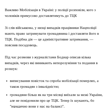
Важливо Мобілізація в Україні: у поліції розповіли, кого з
чоловіків примусово доставлятимуть до ТЦК
Зі слів військкома, у низці випадків працівники Нацполіції
мають право затримувати громадянина і доставляти його в
ТЦК. Подібна дія — це адміністративне затримання, —
пояснив посадовець.
Під час розмови з журналістами Боднар описав кілька
випадків, через які виникають непорозуміння та подання в
розшук:
виписування повісток та спроба мобілізації померлих, а
також громадян з інвалідністю;
громадяни більш як на три місяці виїхали за межі України,
але не повідомили про це ТЦК. Тепер їх шукають, бо
"юридично вони у нас на балансі".