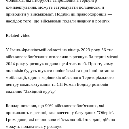
Чоловіків, які ігнорують запрошення в терцентр
комплектування, можуть затримувати поліцейські й
приводити у військкомат. Подібні дії правоохоронців —
наслідок того, що військкоми подали людину в розшук.
Related video
У Івано-Франківській області на кінець 2023 року 36 тис.
військовозобов'язаних оголосили в розшук. За перші місяці
2024 року у розшук подали ще 4 тис. осіб. Про те, чому
чоловіків будуть шукати поліцейські та про інші питання
мобілізації, один з керівників обласного Територіального
центру комплектування та СП Роман Боднар розповів
виданню "Західний кур'єр".
Бондар пояснив, що 90% військовозобов'язаних, які
проживають в регіоні, вже внесені у базу даних "Оберіг".
Громадяни, які не оновили військово-облікові дані, дійсно
можуть подаватись у розшук.