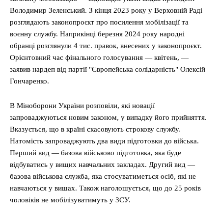
Володимир Зеленський. З кінця 2023 року у Верховній Раді
розглядають законопроєкт про посилення мобілізації та
воєнну службу. Наприкінці березня 2024 року народні
обранці розглянули 4 тис. правок, внесених у законопроєкт.
Орієнтовний час фінального голосування — квітень, —
заявив нардеп від партії "Європейська солідарність" Олексій
Гончаренко.
В Міноборони України розповіли, які новації
запроваджуються новим законом, у випадку його прийняття.
Вказується, що в країні скасовують строкову службу.
Натомість запроваджують два види підготовки до війська.
Перший вид — базова військово підготовка, яка буде
відбуватись у вищих навчальних закладах. Другий вид —
базова військова служба, яка стосуватиметься осіб, які не
навчаються у вишах. Також наголошується, що до 25 років
чоловіків не мобілізуватимуть у ЗСУ.