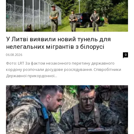
У Литві виявили новий тунель для
нелегальних мігрантів з білорусі
06.08.2026
0
Фото: LRT За фактом незаконного перетину державного
кордону розпочали досудове розслідування. Співробітники
Державної прикордонної...