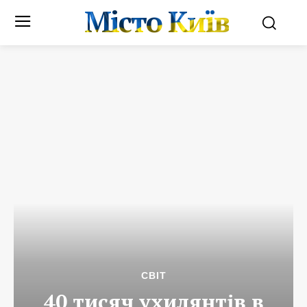
Місто Київ
СВІТ
40 тисяч ухилянтів в