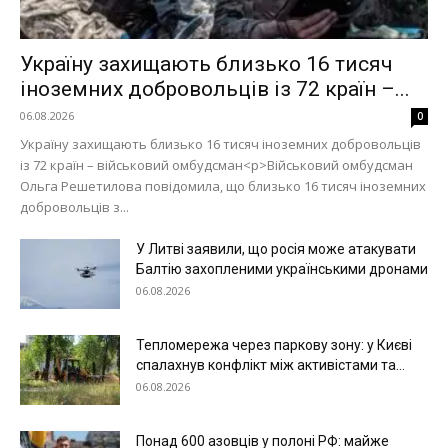
Україну захищають близько 16 тисяч
іноземних добровольців із 72 країн –...
06.08.2026
0
Україну захищають близько 16 тисяч іноземних добровольців
із 72 країн – військовий омбудсман<p>Військовий омбудсман
Ольга Решетилова повідомила, що близько 16 тисяч іноземних
добровольців з...
У Литві заявили, що росія може атакувати
Балтію захопленими українськими дронами
06.08.2026
Меню
Київ
Тепломережа через паркову зону: у Києві
спалахнув конфлікт між активістами та...
Україна
06.08.2026
Економіка
Політика
Понад 600 азовців у полоні РФ: майже