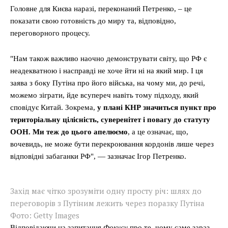
Головне для Києва наразі, переконаний Петренко, – це
показати свою готовність до миру та, відповідно,
переговорного процесу.
"Нам також важливо наочно демонструвати світу, що РФ є
неадекватною і насправді не хоче йти ні на який мир. І ця
заява з боку Путіна про його війська, на чому ми, до речі,
можемо зіграти, йде всупереч навіть тому підходу, який
сповідує Китай. Зокрема,
у плані КНР значиться пункт про
територіальну цілісність, суверенітет і повагу до статуту
ООН. Ми теж до цього апелюємо
, а це означає, що,
вочевидь, не може бути перекроювання кордонів лише через
відповідні забаганки РФ", — зазначає Ігор Петренко.
Захід має чітко зрозуміти одну просту річ: шлях до
переговорів з Путіним лежить через поразку Путіна
Фото: Getty Images
Відповідаючи на запитання
Фокусу
про те, чому саме зараз