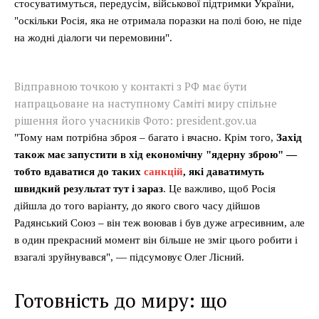
стосуватимуться, передусім, військової підтримки України,
"оскільки Росія, яка не отримала поразки на полі бою, не піде
на жодні діалоги чи перемовини".
Відправною точкою у контакті з РФ має бути
напрацьоване на наступному Саміті миру спільне
рішення його учасників Фото: president.gov.ua
"Тому нам потрібна зброя – багато і вчасно. Крім того,
Захід
також має запустити в хід економічну "ядерну зброю" —
тобто вдаватися до таких
санкцій
, які даватимуть
швидкий результат тут і зараз
. Це важливо, щоб Росія
дійшла до того варіанту, до якого свого часу дійшов
Радянський Союз – він теж воював і був дуже агресивним, але
в один прекрасний момент він більше не зміг цього робити і
взагалі зруйнувався", — підсумовує Олег Лісний.
Готовність до миру: що