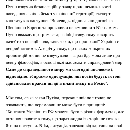
Путін озвучив безапеляційну заяву щодо неможливості
виведення своїх військ з української території, експерт
констатував наступне: "Вочевидь, підписавши договір з
Північною Кореєю та проводячи перемовини з В’єтнамом,
Путін вважає, що тримає зараз ініціативу, тому говорить
начебто з позиції сили, заявляючи, що пропозиції України є
неприйнятними. Але річ у тому, що ніяких конкретних
пропозицій ми ще не озвучували – зараз йде мова лише про
певну філософію, в основі якої має лежати справедливий мир.
Саме до справедливого миру ми сьогодні апелюємо і,
відповідно, збираємо однодумців, які потім будуть готові
здійснювати практичні дії в плані тиску на Росію
".
Між тим, свіжі заяви Путіна, переконаний політолог, не
означають, що перемовин не може бути в принципі:
"Контакти України та РФ можуть бути в різних форматах, але
питання полягає в тому, що зараз жодна із сторін не готова
йти на поступки. Втім, ситуація, залежно від картини на полі