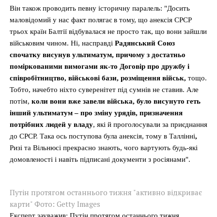
Він також проводить певну історичну паралель: "Досить
маловідомий у нас факт полягає в тому, що анексія СРСР
трьох країн Балтії відбувалася не просто так, що вони зайшли
військовим чином. Ні, насправді
Радянський Союз
спочатку висунув ультиматум, причому з достатньо
поміркованими вимогами як-то Договір про дружбу і
співробітництво, військові бази, розміщення військ,
тощо.
Тобто, начебто ніхто суверенітет під сумнів не ставив. Але
потім,
коли вони вже завели війська, було висунуто геть
інший ультиматум – про зміну урядів, призначення
потрібних людей у владу
, які й проголосували за приєднання
до СРСР. Така ось поступова була анексія, тому в Таллінні
,
Ризі та Вільнюсі прекрасно знають, чого вартують будь-які
домовленості і навіть підписані документи з росіянами".
Путін протягом останнього тижня "активно відкриває
карти" Фото: Getty Images
Експерт зауважив: Путін протягом останнього тижня