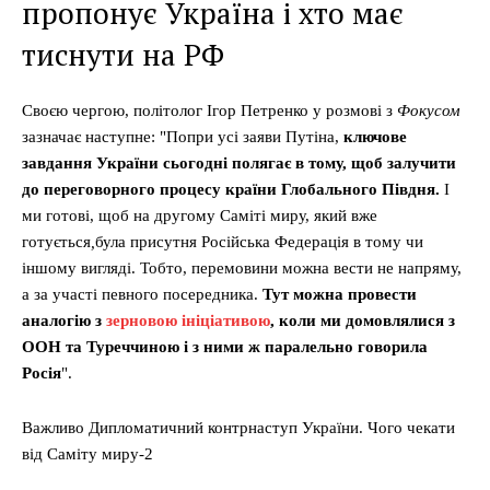
пропонує Україна і хто має
тиснути на РФ
Своєю чергою, політолог Ігор Петренко у розмові з
Фокусом
зазначає наступне: "Попри усі заяви Путіна,
ключове
завдання України сьогодні полягає в тому, щоб залучити
до переговорного процесу країни Глобального Півдня.
І
ми готові, щоб на другому Саміті миру, який вже
готується
,
була присутня Російська Федерація в тому чи
іншому вигляді. Тобто, перемовини можна вести не напряму,
а за участі певного посередника.
Тут можна провести
аналогію з
зерновою ініціативою
, коли ми домовлялися з
ООН та Туреччиною і з ними ж паралельно говорила
Росія
".
Важливо Дипломатичний контрнаступ України. Чого чекати
від Саміту миру-2