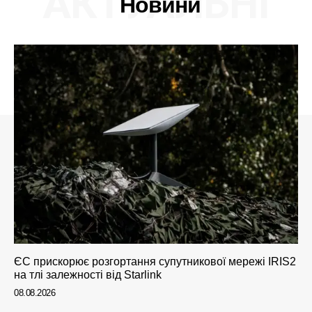
АКТУАЛЬНІ
Новини
ЄС прискорює розгортання супутникової мережі IRIS2
на тлі залежності від Starlink
08.08.2026