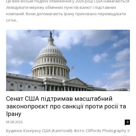
Це вже восьмі подібні обмеження у 2026 році США намагаються
ліквідувати мережу обмінних пунктів валют і підставних
компаній. Вони допомагають Ірану приховано переміщувати
сотні...
Сенат США підтримав масштабний
законопроєкт про санкції проти росії та
Ірану
08.08.2026
0
Будинок Конгресу США (Капітолій). Фото: Cliffords Photography У