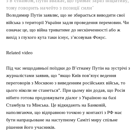
з В"єтнамом, Путін вважає, що тримає зараз ініціативу,
тому говорить начебто з позиції сили"
Володимир Путін заявляє, що не збирається виводити свої
війська з території України задля проведення перемовин. Чи
означає це, що війна триватиме до нескінченності або ж
вихід з глухого кута таки існує, з’ясовував
Фокус.
Related video
Під час нещодавньої поїздки до В’єтнаму Путін на зустрічі з
журналістами заявив, що "якщо Київ пов’язує ведення
переговорів з Москвою з виведенням російських військ, то
цього ніколи не станеться". При цьому він додав, що Росія
нібито готова продовжувати діалог з Україною на базі
Стамбула та Мінська. Це відкидають на Банковій,
наполягаючи, що відправною точкою у контакті з РФ має
бути напрацьоване на наступному Саміті миру спільне
рішення його учасників.