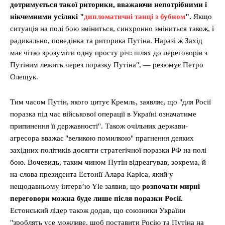
дотримується такої риторики, вважаючи непотрібними і
нікчемними усілякі "
дипломатичні танці з бубном
".
Якщо
ситуація на полі бою зміниться, синхронно зміниться також, і
радикально, поведінка та риторика Путіна. Наразі ж Захід
має чітко зрозуміти одну просту річ: шлях до переговорів з
Путіним лежить через поразку Путіна", — резюмує Петро
Олещук.
Меню
Тим часом Путін, якого цитує Кремль, заявляє, що "для Росії
поразка під час військової операції в Україні означатиме
Київ
припинення її державності". Також очільник держави-
агресора вважає "великою помилкою" прагнення деяких
Україна
західних політиків досягти стратегічної поразки РФ на полі
Економіка
бою. Вочевидь, таким чином Путін відреагував, зокрема, й
Політика
на слова президента Естонії Алара Каріса, який у
нещодавньому інтерв’ю Yle заявив, що
розпочати мирні
Світ
переговори можна буде лише після поразки Росії.
Технології
Естонський лідер також додав, що союзники України
Війна
"зроблять усе можливе, щоб поставити Росію та Путіна на