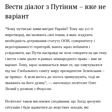
Вести діалог з Путіним – вже не
варіант
"Чому путінські заяви вигідні Україні? Тому що усі ті
миротворці, які малюють свої плани, в яких згадують
необхідність дотримання статуту ООН, суверенітету і
недоторканності територій, мають зараз побачити і
усвідомити, що Путін насправді не хоче говорити на цю тему
і вести з ним діалог в рамках міжнародного права – вже не
варіант. Тому, зараз залишається лише те, що озвучувалося
під час Глобального саміту миру президентом Зеленським –
це примус. А коли когось до чогось примушують, тоді не
зважають на його думку", — наголошує політолог Олег
Лісний у розмові з
Фокусом
.
Політолог також висловлює сподівання, що Захід зрозуміє
ситуацію і буде вдаватися до жорстких заходів, які