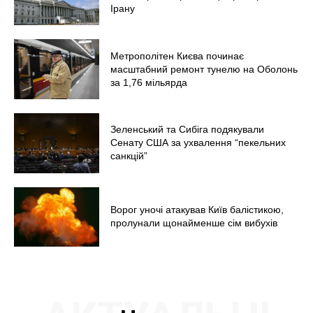
Ірану
Метрополітен Києва починає
масштабний ремонт тунелю на Оболонь
за 1,76 мільярда
Зеленський та Сибіга подякували
Сенату США за ухвалення “пекельних
санкцій”
Ворог уночі атакував Київ балістикою,
пролунали щонайменше сім вибухів