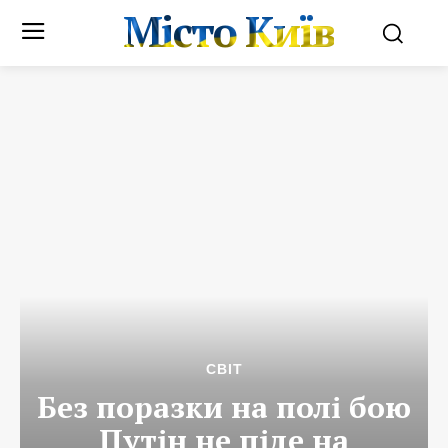
Місто Київ
СВІТ
Без поразки на полі бою
Путін не піде на