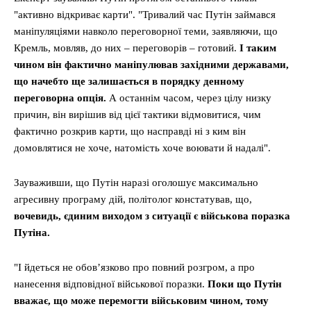
"активно відкриває карти". "Тривалий час Путін займався
маніпуляціями навколо переговорної теми, заявляючи, що
Кремль, мовляв, до них – переговорів – готовий.
І таким
чином він фактично маніпулював західними державами,
що начебто ще залишається в порядку денному
переговорна опція.
А останнім часом, через цілу низку
причин, він вирішив від цієї тактики відмовитися, чим
фактично розкрив карти, що насправді ні з ким він
домовлятися не хоче, натомість хоче воювати й надалі".
Зауваживши, що Путін наразі оголошує максимально
агресивну програму дій, політолог констатував, що,
вочевидь, єдиним виходом з ситуації є військова поразка
Путіна.
"І йдеться не обов’язково про повний розгром, а про
нанесення відповідної військової поразки.
Поки що Путін
вважає, що може перемогти військовим чином, тому