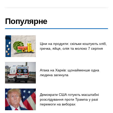
Економіка
Політика
Світ
Популярне
Технології
Війна
Ціни на продукти: скільки коштують хліб,
гречка, яйця, олія та молоко 7 серпня
Атака на Харків: щонайменше одна
людина загинула
Демократи США готують масштабні
розслідування проти Трампа у разі
перемоги на виборах