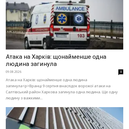
Атака на Харків: щонайменше одна
людина загинула
09.08.2026
0
Атака на Харків: щонайменше одна людина
загинула<p>Вранці 9 серпня внаслідок ворожої атаки на
Салтівський район Харкова загинула одна людина. Ще одну
людину з важкими...