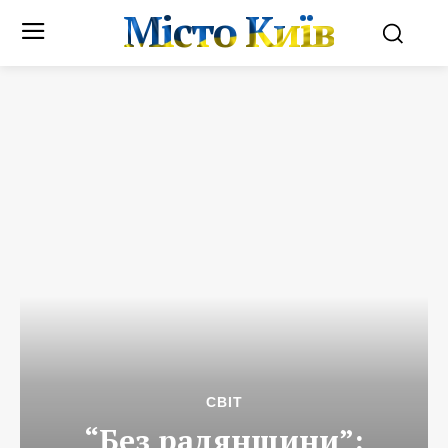
Місто Київ
СВІТ
“Без радянщини”: