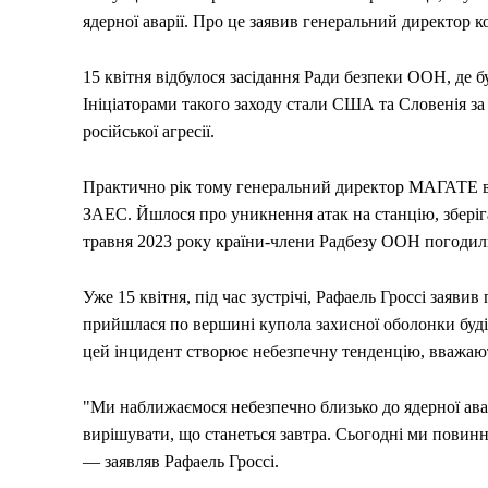
ядерної аварії. Про це заявив генеральний директор 
15 квітня відбулося засідання Ради безпеки ООН, де б
Ініціаторами такого заходу стали США та Словенія за 
російської агресії.
Практично рік тому генеральний директор МАГАТЕ вж
ЗАЕС. Йшлося про уникнення атак на станцію, зберіга
травня 2023 року країни-члени Радбезу ООН погодил
Уже 15 квітня, під час зустрічі, Рафаель Гроссі заяв
прийшлася по вершині купола захисної оболонки буді
цей інцидент створює небезпечну тенденцію, вважа
"Ми наближаємося небезпечно близько до ядерної ава
вирішувати, що станеться завтра. Сьогодні ми повинні
— заявляв Рафаель Гроссі.