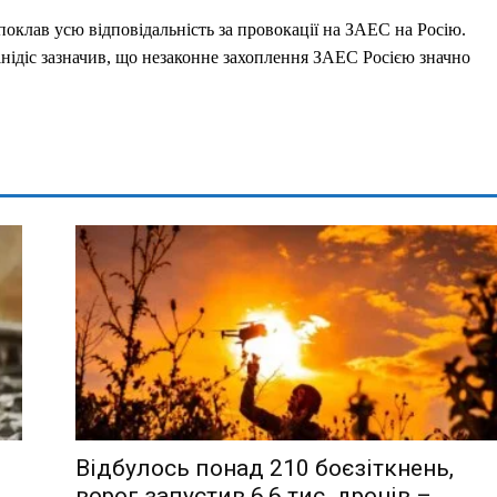
оклав усю відповідальність за провокації на ЗАЕС на Росію.
діс зазначив, що незаконне захоплення ЗАЕС Росією значно
Відбулось понад 210 боєзіткнень,
ворог запустив 6,6 тис. дронів –