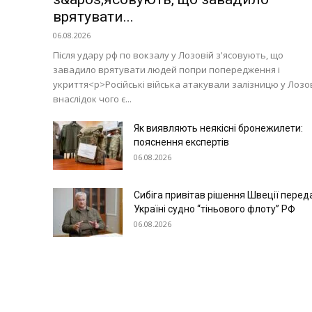
врятувати...
06.08.2026
Після удару рф по вокзалу у Лозовій з'ясовують, що
завадило врятувати людей попри попередження і
укриття<p>Російські війська атакували залізницю у Лозов
внаслідок чого є...
Як виявляють неякісні бронежилети:
пояснення експертів
06.08.2026
Сибіга привітав рішення Швеції перед
Україні судно “тіньового флоту” РФ
06.08.2026