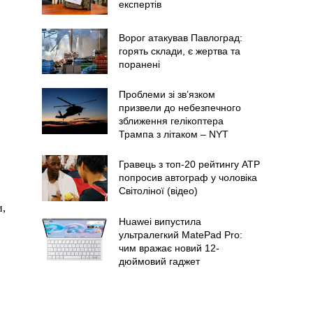
експертів
Ворог атакував Павлоград:
горять склади, є жертва та
поранені
Проблеми зі зв’язком
призвели до небезпечного
зближення гелікоптера
Трампа з літаком – NYT
Гравець з топ-20 рейтингу ATP
попросив автограф у чоловіка
Світоліної (відео)
и,
Huawei випустила
ультралегкий MatePad Pro:
чим вражає новий 12-
дюймовий гаджет