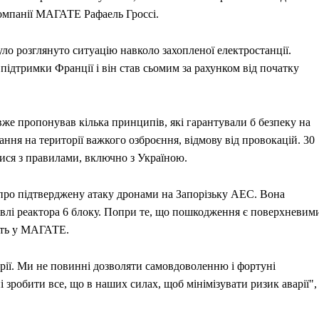
компанії МАГАТЕ Рафаель Гроссі.
уло розглянуто ситуацію навколо захопленої електростанції.
підтримки Франції і він став сьомим за рахунком від початку
е пропонував кілька принципів, які гарантували б безпеку на
ння на території важкого озброєння, відмову від провокацій. 30
ися з правилами, включно з Україною.
ив про підтверджену атаку дронами на Запорізьку АЕС. Вона
влі реактора 6 блоку. Попри те, що пошкодження є поверхневим
ють у МАГАТЕ.
рії. Ми не повинні дозволяти самовдоволенню і фортуні
 зробити все, що в наших силах, щоб мінімізувати ризик аварії",