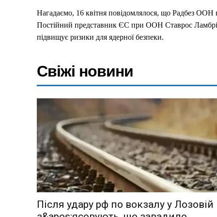
Меню
Нагадаємо, 16 квітня повідомлялося, що Радбез ООН п
Постійний представник ЄС при ООН Ставрос Ламбріні
підвищує ризики для ядерної безпеки.
Київ
Україна
Свіжі новини
Економіка
Політика
Світ
Технології
Війна
Після удару рф по вокзалу у Лозовій
з&apos;ясовують, що завадило