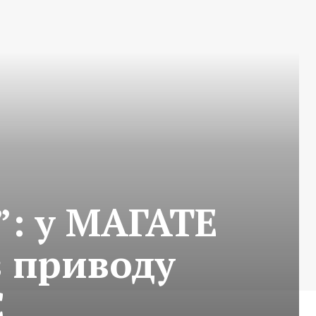
”: у МАГАТЕ
 приводу
С