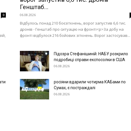
Генштаб...
06.08.2026
0
Відбулось понад 210 боєзіткнень, ворог запустив 6,6 тис.
дронів - Генштаб про ситуацію на фронті<p>За добу на
ій,
фронті відбулося 216 бойових зіткнень. Ворог застосував...
Підозра Стефанішиній: НАБУ розкрило
подробиці справи експосолки в США
06.08.2026
ати
росіяни вдарили чотирма КАБами по
Сумах, є постраждалі
06.08.2026