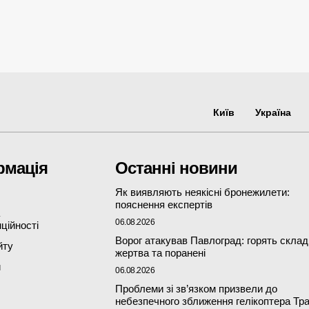
Київ
Україна
рмація
Останні новини
Як виявляють неякісні бронежилети:
пояснення експертів
06.08.2026
ційності
Ворог атакував Павлоград: горять склад
йту
жертва та поранені
и
06.08.2026
Проблеми зі зв’язком призвели до
небезпечного зближення гелікоптера Тр