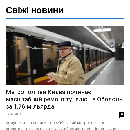
Свіжі новини
Меню
Київ
Україна
Економіка
Метрополітен Києва починає
Політика
масштабний ремонт тунелю на Оболонь
Світ
за 1,76 мільярда
Технології
08.08.2026
0
Війна
Комунальне підприємство «Київський метрополітен»
оголосило тендер на капітальний ремонт перегінного тунелю