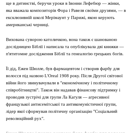
ще в дитинстві, беручи уроки в Івонни Лефебюр — жінки,
яка вважала композиторів Фора і Равеля своїми друзями, — в
ексклюзивній школі Мерімаунт у Парижі, якою керують
американські черниці.
Вихована суворою католичкою, вона також є шанованою
дослідницею Біблії і написала та опублікувала дві книжки —
п'ятитомне дослідження Біблії та генеалогію грецьких богів.
Її дід, Ежен Шюлле, був фармацевтом і створив фарбу для
волосся під назвою L'Oreal 1908 року. Після Другої світової
війни його звинувачували в "економічному і політичному
співробітництві". Також він надавав фінансову підтримку і
проводив зустрічі для групи Ла Кагуля — агресивної
французької антисемітської та антикомуністичної групи,
лідер якої сформував політичну організацію "Соціальний
революційний рух".