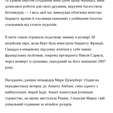
та Еріком Вертом (тодішнім міністром праці Франції), який
домагався роботи для своєї дружини, керуючи багатством
Бетанкурів, — і весь цей час виконував обов'язки міністра
бюджету країни й очолював кампанію з упіймання багатих
ухильників від сплати податків.
Її мати також отримала податкову знижку в розмірі 30
мільйонів євро, коли Верт була міністром бюджету Франції.
Скандал в кінцевому підсумку втягнув у себе інших
французьких політиків, зокрема президента Ніколя Саркозі,
через конверт із грошима, переданий на його кампанію 2007
року.
Нагадаємо, раніше мільярдер Марк Цукерберг з'їздив на
передвесільну вечірку до Ананта Амбані, сина одного з
найбагатших людей Індії. Анант влаштував розкішне
торжество, на якому виступала Ріанна. І показав Марку свій
унікальний годинник за мільйон доларів.