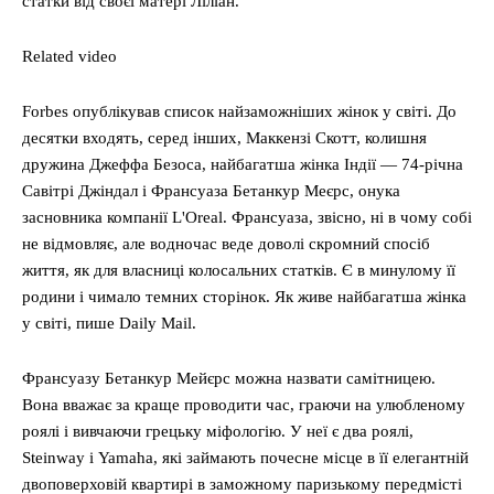
статки від своєї матері Ліліан.
Related video
Forbes опублікував список найзаможніших жінок у світі. До
десятки входять, серед інших, Маккензі Скотт, колишня
дружина Джеффа Безоса, найбагатша жінка Індії — 74-річна
Савітрі Джіндал і Франсуаза Бетанкур Меєрс, онука
засновника компанії L'Oreal. Франсуаза, звісно, ні в чому собі
не відмовляє, але водночас веде доволі скромний спосіб
життя, як для власниці колосальних статків. Є в минулому її
родини і чимало темних сторінок. Як живе найбагатша жінка
у світі, пише Daily Mail.
Франсуазу Бетанкур Мейєрс можна назвати самітницею.
Вона вважає за краще проводити час, граючи на улюбленому
роялі і вивчаючи грецьку міфологію. У неї є два роялі,
Steinway і Yamaha, які займають почесне місце в її елегантній
двоповерховій квартирі в заможному паризькому передмісті