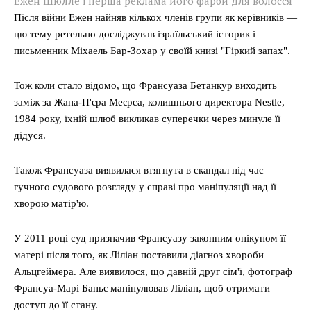
Ежен Шюлле і перша реклама його фарби для волосся
Після війни Ежен найняв кількох членів групи як керівників —
цю тему ретельно досліджував ізраїльський історик і
письменник Міхаель Бар-Зохар у своїй книзі "Гіркий запах".
Тож коли стало відомо, що Франсуаза Бетанкур виходить
заміж за Жана-П'єра Меєрса, колишнього директора Nestle,
1984 року, їхній шлюб викликав суперечки через минуле її
дідуся.
Також Франсуаза виявилася втягнута в скандал під час
гучного судового розгляду у справі про маніпуляції над її
хворою матір'ю.
У 2011 році суд призначив Франсуазу законним опікуном її
матері після того, як Ліліан поставили діагноз хвороби
Альцгеймера. Але виявилося, що давній друг сім'ї, фотограф
Франсуа-Марі Баньє маніпулював Ліліан, щоб отримати
доступ до її стану.