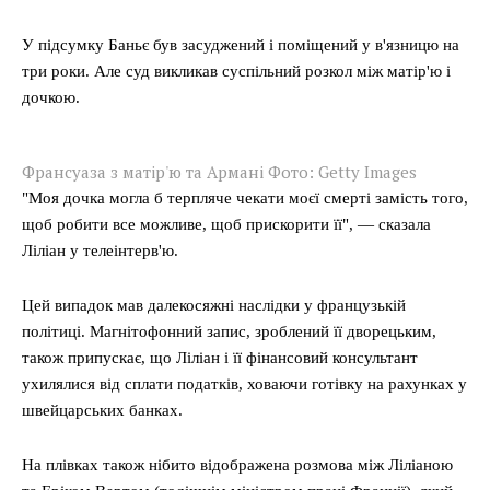
У підсумку Баньє був засуджений і поміщений у в'язницю на
три роки. Але суд викликав суспільний розкол між матір'ю і
дочкою.
Франсуаза з матір'ю та Армані Фото: Getty Images
"Моя дочка могла б терпляче чекати моєї смерті замість того,
щоб робити все можливе, щоб прискорити її", — сказала
Ліліан у телеінтерв'ю.
Цей випадок мав далекосяжні наслідки у французькій
політиці. Магнітофонний запис, зроблений її дворецьким,
також припускає, що Ліліан і її фінансовий консультант
ухилялися від сплати податків, ховаючи готівку на рахунках у
швейцарських банках.
На плівках також нібито відображена розмова між Ліліаною