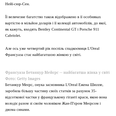
Нейї-сюр-Сен.
Її величезне багатство також відображено в її особняках
вартістю в мільйон доларів і її колекції автомобілів, до якої,
як кажуть, входять Bentley Continental GT і Porsche 911
Cabriolet.
Але ось уже четвертий рік поспіль спадкоємиця L'Oreal
Франсуаза стає найбагатшою жінкою у світі.
Франсуаза Бетанкур Мейєрс — найбагатша жінка у світі
Фото: Getty Images
Бетанкур Меєрс, онука засновника L'Oreal Ежена Шюлле,
заробила більшу частину своїх статків за рахунок 35-
відсоткової частки у французькому гіганті краси, якою вона
володіє разом зі своїм чоловіком Жан-П'єром Меєрсом і
двома синами.