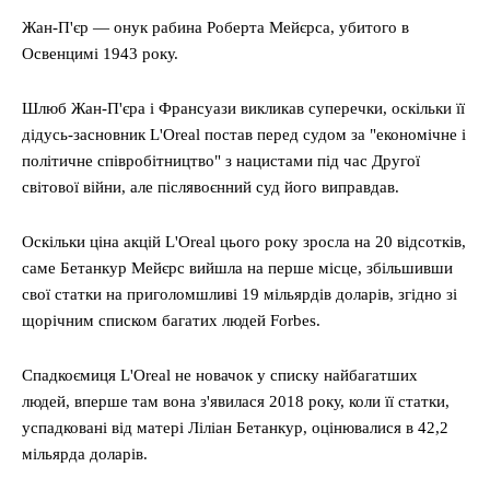
Жан-П'єр — онук рабина Роберта Мейєрса, убитого в
Освенцимі 1943 року.
Шлюб Жан-П'єра і Франсуази викликав суперечки, оскільки її
дідусь-засновник L'Oreal постав перед судом за "економічне і
політичне співробітництво" з нацистами під час Другої
світової війни, але післявоєнний суд його виправдав.
Оскільки ціна акцій L'Oreal цього року зросла на 20 відсотків,
саме Бетанкур Мейєрс вийшла на перше місце, збільшивши
свої статки на приголомшливі 19 мільярдів доларів, згідно зі
щорічним списком багатих людей Forbes.
Спадкоємиця L'Oreal не новачок у списку найбагатших
людей, вперше там вона з'явилася 2018 року, коли її статки,
успадковані від матері Ліліан Бетанкур, оцінювалися в 42,2
мільярда доларів.