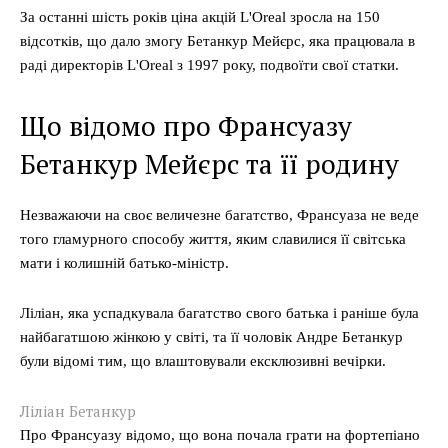
За останні шість років ціна акцій L'Oreal зросла на 150
відсотків, що дало змогу Бетанкур Мейєрс, яка працювала в
раді директорів L'Oreal з 1997 року, подвоїти свої статки.
Що відомо про Франсуазу
Бетанкур Мейєрс та її родину
Незважаючи на своє величезне багатство, Франсуаза не веде
того гламурного способу життя, яким славилися її світська
мати і колишній батько-міністр.
Ліліан, яка успадкувала багатство свого батька і раніше була
найбагатшою жінкою у світі, та її чоловік Андре Бетанкур
були відомі тим, що влаштовували ексклюзивні вечірки.
Ліліан Бетанкур
Про Франсуазу відомо, що вона почала грати на фортепіано