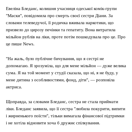
Евеліна Бледанс, колишня учасниця одеської комік-групи
"Маски", повідомила про смерть своєї сестри Діани. За
словами телеведучої, її родичка вживала наркотики, що
призвело до цирозу печінки та гепатиту. Вона витратила
мільйон рублів на ліки, проте потім пошкодувала про це. Про
це пише News.
"На жаль, було публічне бичування, що я сестрі не
допомагаю. Я зрозуміла, що для мене мільйон — дуже велика
сума. Я на той момент у студії сказала, що ні, я не буду, у
мене дитина з особливостями, фонд, діти", — розповіла
актриса.
Щоправда, за словами Бледанс, сестра не стала приймати
ліки. Бледанс заявила, що її сестра "любила покурити, випити
і жирненького поїсти", тільки вимагала фінансової підтримки
і не хотіла відновити хоча б дружнє спілкування.