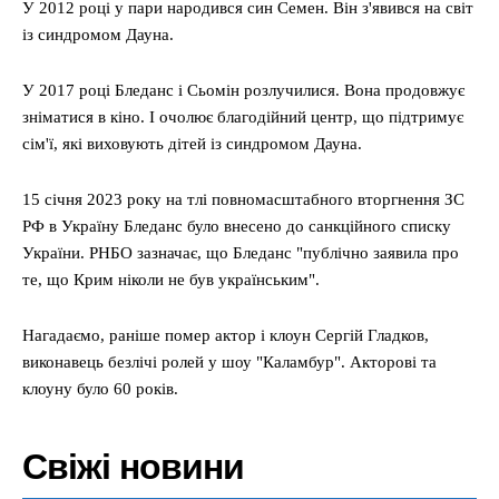
У 2012 році у пари народився син Семен. Він з'явився на світ
із синдромом Дауна.
У 2017 році Бледанс і Сьомін розлучилися. Вона продовжує
зніматися в кіно. І очолює благодійний центр, що підтримує
сім'ї, які виховують дітей із синдромом Дауна.
15 січня 2023 року на тлі повномасштабного вторгнення ЗС
РФ в Україну Бледанс було внесено до санкційного списку
України. РНБО зазначає, що Бледанс "публічно заявила про
те, що Крим ніколи не був українським".
Нагадаємо, раніше помер актор і клоун Сергій Гладков,
виконавець безлічі ролей у шоу "Каламбур". Акторові та
клоуну було 60 років.
Свіжі новини