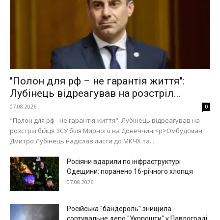
"Полон для рф – не гарантія життя":
Лубінець відреагував на розстріл...
07.08.2026
0
"Полон для рф - не гарантія життя": Лубінець відреагував на
розстріл бійця ЗСУ біля Мирного на Донеччині<p>Омбудсман
Дмитро Лубінець надіслав листи до МКЧХ та...
Росіяни вдарили по інфраструктурі
Одещини: поранено 16-річного хлопця
Меню
07.08.2026
Київ
Російська "бандероль" знищила
Україна
сортувальне депо "Укрпошти" у Павлограді,