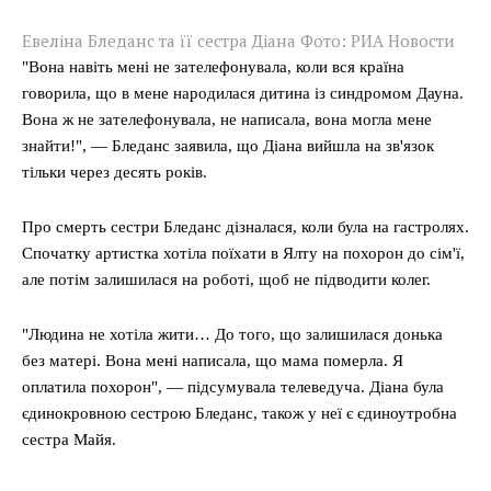
Евеліна Бледанс та її сестра Діана Фото: РИА Новости
"Вона навіть мені не зателефонувала, коли вся країна
говорила, що в мене народилася дитина із синдромом Дауна.
Вона ж не зателефонувала, не написала, вона могла мене
знайти!", — Бледанс заявила, що Діана вийшла на зв'язок
тільки через десять років.
Про смерть сестри Бледанс дізналася, коли була на гастролях.
Спочатку артистка хотіла поїхати в Ялту на похорон до сім'ї,
але потім залишилася на роботі, щоб не підводити колег.
"Людина не хотіла жити… До того, що залишилася донька
без матері. Вона мені написала, що мама померла. Я
оплатила похорон", — підсумувала телеведуча. Діана була
єдинокровною сестрою Бледанс, також у неї є єдиноутробна
сестра Майя.