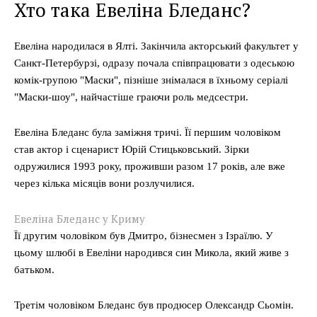
Хто така Евеліна Бледанс?
Евеліна народилася в Ялті. Закінчила акторський факультет у
Санкт-Петербурзі, одразу почала співпрацювати з одеською
комік-групою "Маски", пізніше знімалася в їхньому серіалі
"Маски-шоу", найчастіше граючи роль медсестри.
Евеліна Бледанс була заміжня тричі. Її першим чоловіком
став актор і сценарист Юрій Стицьковський. Зірки
одружилися 1993 року, проживши разом 17 років, але вже
через кілька місяців вони розлучилися.
Евеліна Бледанс у Криму
Її другим чоловіком був Дмитро, бізнесмен з Ізраїлю. У
цьому шлюбі в Евеліни народився син Микола, який живе з
батьком.
Третім чоловіком Бледанс був продюсер Олександр Сьомін.