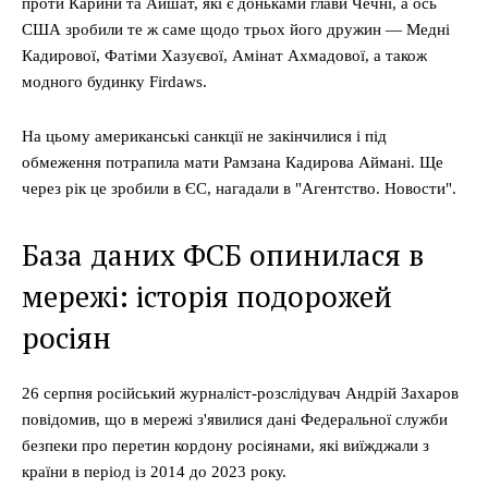
проти Карини та Айшат, які є доньками глави Чечні, а ось
США зробили те ж саме щодо трьох його дружин — Медні
Кадирової, Фатіми Хазуєвої, Амінат Ахмадової, а також
модного будинку Firdaws.
На цьому американські санкції не закінчилися і під
обмеження потрапила мати Рамзана Кадирова Аймані. Ще
через рік це зробили в ЄС, нагадали в "Агентство. Новости".
База даних ФСБ опинилася в
мережі: історія подорожей
росіян
26 серпня російський журналіст-розслідувач Андрій Захаров
повідомив, що в мережі з'явилися дані Федеральної служби
безпеки про перетин кордону росіянами, які виїжджали з
країни в період із 2014 до 2023 року.