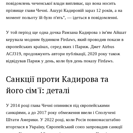
повідомлень чеченської влади випливає, що вона носить
прізвище глави Чечні. Ашурі Кадировій зараз 12 років, а на
момент польоту їй було п'ять", — ідеться в повідомленні.
У той період ще одна дочка Рамзана Кадирова з ім'ям Айшат
керувала модним будинком Firdaws, який проводив покази в
європейських країнах, серед яких і Париж. Джет Airbus
ACJ319, продовжують автори публікації, 2020 року також
відвідував Париж у день, коли був день показу Firdaws.
Санкції проти Кадирова та
його сім'ї: деталі
У 2014 році глава Чечні опинився під європейськими
санкціями, а до 2017 року обмеження ввели і Сполучені
Штати Америки. У 2022 році, коли Росія повномасштабно
вторглася в Україну, Європейський союз запровадив санкції