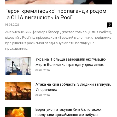
Героя кремлівської пропаганди родом
Меню
із США виганяють із Росії
08.08.2026
0
Київ
Американський фермер і блогер Джастас Уолкер (Justus Walker),
Україна
відомий у Росії під прізвиськом «Веселий молочник», повідомив
про рішення російської влади анулювати посвідку на
Економіка
проживання...
Політика
Україна і Польща завершили ексгумацію
Світ
жертв Волинської трагедії у двох селах
Технології
08.08.2026
Війна
Атака на Київ і область: 3 людини загинули,
7 поранених
08.08.2026
Ворог уночі атакував Київ балістикою,
пролунали щонайменше сім вибухів