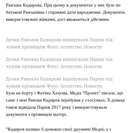
Рамзана Кадирова. При цьому в документах у них було по
батькові Рамзанівна і справжні дати народження. Документи,
використовувані жінками, досі вважаються дiйсними.
Дочки Рамзана Кадирова відвідували Париж під
чужим прізвищем Фото: Агентство. Новости
Дочки Рамзана Кадирова відвідували Париж під
чужим прізвищем Фото: Агентство. Новости
Дочки Рамзана Кадирова відвідували Париж під
чужим прізвищем Фото: Агентство. Новости
Була на борту і Фатіма Хазуєва. Медіа "Проект" писало, що
саме з нею Рамзан Кадиров перебував у стосунках. Її донька
також відвідала Париж 2017 року і використовувала
документи з прізвищем матері.
"Кадиров називає її донькою своєї дружини Медні, а з