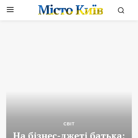
Місто Київ
СВІТ
На бізнес-джеті батька: