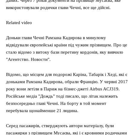
даних. Через 7 років документи на прізвище Мусаєва, яке
використовували родички глави Чечні, все ще дійсні.
Related video
Доньки глави Чечні Рамзана Кадирова в минулому
відвідували європейські країни під чужим прізвищем. Про це
стало відомо з витоку бази перетину кордонів, яку вивчило
"Агентство. Новости".
Відомо, що місцем для подорожі Каріна, Табарік і Хеді, які є
доньками Рамзана Кадирова, обрали Францію. У червні 2017
року вони летіли в Париж на бізнес-джеті Airbus ACJ319.
Російське медіа "Дождь" тоді писало, що літак належить
безпосередньо главі Чечні. На борту в той момент
перебувала щонайменше 21 людина.
Серед пасажирів, стверджують автори матеріалу, були
пасажирки з прізвищем Мусаєва, які і є кровними родичками