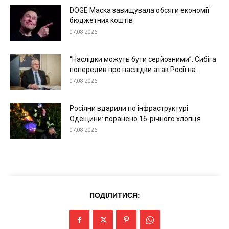
DOGE Маска завищувала обсяги економії
бюджетних коштів
07.08.2026
“Наслідки можуть бути серйозними”: Сибіга
попередив про наслідки атак Росії на...
Меню
07.08.2026
Київ
Росіяни вдарили по інфраструктурі
Україна
Одещини: поранено 16-річного хлопця
07.08.2026
Економіка
Політика
Світ
Технології
Війна
ПОДІЛИТИСЯ: