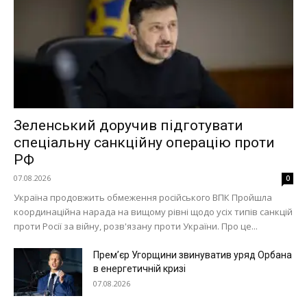
Зеленський доручив підготувати
спеціальну санкційну операцію проти
РФ
07.08.2026
0
Україна продовжить обмеження російського ВПК Пройшла
координаційна нарада на вищому рівні щодо усіх типів санкцій
проти Росії за війну, розв'язану проти України. Про це...
Прем’єр Угорщини звинуватив уряд Орбана
в енергетичній кризі
07.08.2026