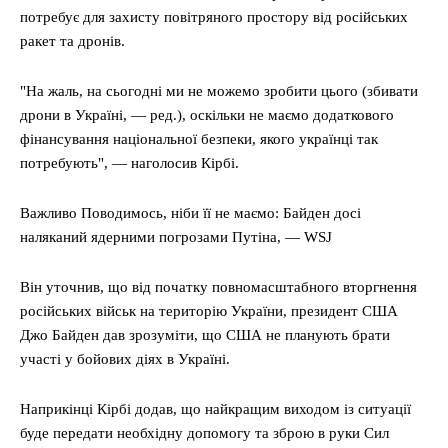
потребує для захисту повітряного простору від російських
ракет та дронів.
"На жаль, на сьогодні ми не можемо зробити цього (збивати
дрони в Україні, — ред.), оскільки не маємо додаткового
фінансування національної безпеки, якого українці так
потребують", — наголосив Кірбі.
Важливо Поводимось, ніби її не маємо: Байден досі
наляканий ядерними погрозами Путіна, — WSJ
Він уточнив, що від початку повномасштабного вторгнення
російських військ на територію України, президент США
Джо Байден дав зрозуміти, що США не планують брати
участі у бойових діях в Україні.
Наприкінці Кірбі додав, що найкращим виходом із ситуації
буде передати необхідну допомогу та зброю в руки Сил