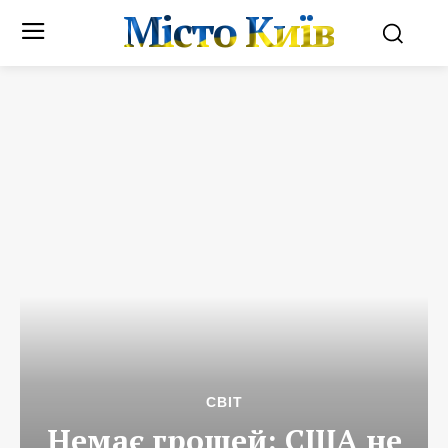
Місто Київ
СВІТ
Немає грошей: США не