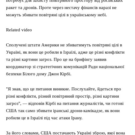
потребує для захисту повітряного простору від російських
ракет та дронів. Проте через нестачу фінансів наразі не
можуть збивати повітряні цілі в українському небі.
Related video
Сполучені штати Америки не збиватимуть повітряні цілі в
Україні, як вони це робили в Ізраїлі, адже це різні конфлікти
та різні картини загроз. Про це на брифінгу заявив
координатор зі стратегічних комунікацій Ради національної
безпеки Білого дому Джон Кірбі.
"Я знав, що це питання виникне. Послухайте, йдеться про
різні конфлікти, різний повітряний простір, різні картини
загроз", — відповів Кірбі на питання журналістів, чи готові
США так само збивати іранські дрони-камікадзе, як вони
робили це в Ізраїлі під час атаки Ірану.
За його словами, США постачають Україні зброю, якої вона