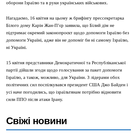
оборони Ізраїлю та в руки українських військових.
Нагадаємо, 16 квітня на цьому ж брифінгу прессекретарка
Білого дому Карін Жан-П’єр заявила, що Білий дім не
підтримає окремий законопроєкт щодо допомоги Ізраїлю без
допомоги Україні, адже він не допоміг би ні самому Ізраїлю,
ні Україні.
15 квітня представники Демократичної та Республіканської
партії дійшли згоди щодо голосування за пакет допомоги
Ізраїлю, а також, можливо, для України. З лідерами обох
політичних сил поспілкувався президент США Джо Байден і
усі наче погодились, що ізраїльтянам потрібно відновити
сили ППО після атаки Ірану.
Свіжі новини