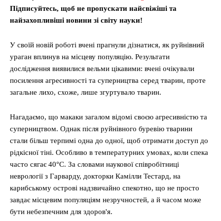
Підписуйтесь, щоб не пропускати найсвіжіші та
найзахопливіші новини зі світу науки!
У своїй новій роботі вчені прагнули дізнатися, як руйнівний
ураган вплинув на місцеву популяцію. Результати
дослідження виявилися вельми цікавими: вчені очікували
посилення агресивності та суперництва серед тварин, проте
загальне лихо, схоже, лише згуртувало тварин.
Нагадаємо, що макаки загалом відомі своєю агресивністю та
суперництвом. Однак після руйнівного буревію тварини
стали більш терпимі одна до одної, щоб отримати доступ до
рідкісної тіні. Особливо в температурних умовах, коли спека
часто сягає 40°C. За словами наукової співробітниці
неврології з Гарварду, докторки Камілли Тестард, на
карибському острові надзвичайно спекотно, що не просто
завдає місцевим популяціям незручностей, а й часом може
бути небезпечним для здоров'я.