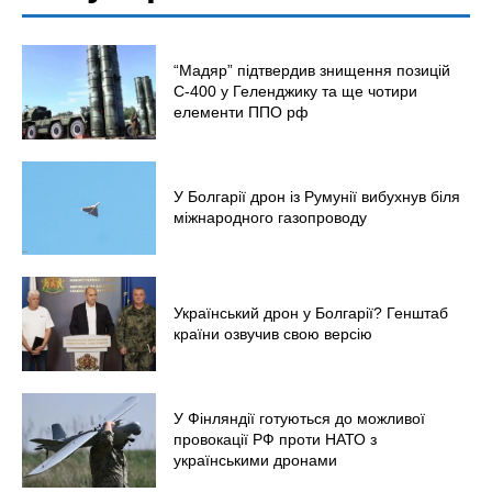
“Мадяр” підтвердив знищення позицій
С-400 у Геленджику та ще чотири
елементи ППО рф
У Болгарії дрон із Румунії вибухнув біля
міжнародного газопроводу
Український дрон у Болгарії? Генштаб
країни озвучив свою версію
У Фінляндії готуються до можливої
провокації РФ проти НАТО з
українськими дронами