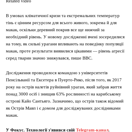
Related video
В умовах кліматичної кризи та екстремальних температур
тінь є цінним ресурсом для всього живого, зокрема й для
макак, оскільки деревний покрив все ще нижчий за
необхідний рівень. У новому дослідженні вчені зосередилися
на тому, як сильні урагани впливають на поведінку популяції
макак, проте результати виявилися цікавими — рівень агресії
серед тварин значно знижувався, пише BBC.
Дослідження проводилося командою з університетів
Пенсільванії та Ексетера в Пуерто-Рико, після того, як 2017
року на острів налетів руйнівний ураган, який забрав життя
понад 3000 осіб і знищив 63% рослинності на карибському
острові Кайо Сантьяго. Зазначимо, що острів також відомий
як Острів Мавп і є домом для досліджуваних дослідниками
макак.
У Фокус. Технології з'явився свій
Telegram-канал
.