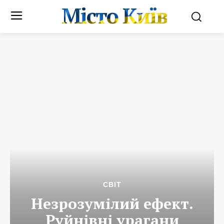
Місто Київ
СВІТ
Незрозумілий ефект.
Руйнівні урагани