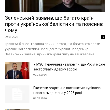
Зеленський заявив, що багато країн
проти української балістики та пояснив
чому
09.08.2026
0
Гроші та бізнес - головна причина того, що багато хто проти
української балістики Президент України Володимир
Зеленський заявив, що низка країн світу не зацікавлена...
У МЗС Туреччини натякнули, що Росія може
застосувати ядерну зброю
09.08.2026
Експерти радять не поспішати з купівлею
нового смартфона у 2026 році
09.08.2026