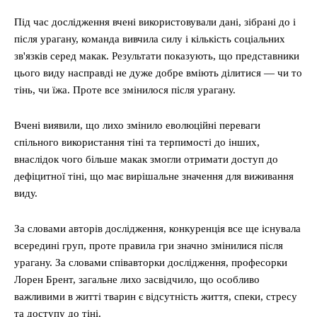
Під час дослідження вчені використовували дані, зібрані до і
після урагану, команда вивчила силу і кількість соціальних
зв'язків серед макак. Результати показують, що представники
цього виду насправді не дуже добре вміють ділитися — чи то
тінь, чи їжа. Проте все змінилося після урагану.
Вчені виявили, що лихо змінило еволюційні переваги
спільного використання тіні та терпимості до інших,
внаслідок чого більше макак змогли отримати доступ до
дефіцитної тіні, що має вирішальне значення для виживання
виду.
За словами авторів дослідження, конкуренція все ще існувала
всередині груп, проте правила гри значно змінилися після
урагану. За словами співавторки дослідження, професорки
Лорен Брент, загальне лихо засвідчило, що особливо
важливими в житті тварин є відсутність життя, спеки, стресу
та доступу до тіні.