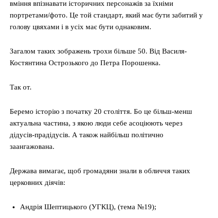
вміння впізнавати історичних персонажів за їхніми
портретами/фото. Це той стандарт, який має бути забитий у
голову цвяхами і в усіх має бути однаковим.
Загалом таких зображень трохи більше 50. Від Василя-
Костянтина Острозького до Петра Порошенка.
Так от.
Беремо історію з початку 20 століття. Бо це більш-менш
актуальна частина, з якою люди себе асоціюють через
дідусів-прадідусів. А також найбільш політично
заангажована.
Держава вимагає, щоб громадяни знали в обличчя таких
церковних діячів:
Андрія Шептицького (УГКЦ), (тема №19);