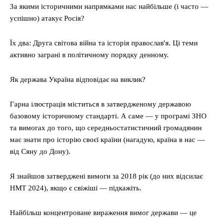
За якими історичними напрямками нас найбільше (і часто —
успішно) атакує Росія?
Їх два: Друга світова війна та історія православ'я. Ці теми
активно заграні в політичному порядку денному.
Як держава Україна відповідає на виклик?
Гарна ілюстрація міститься в затвердженому державою
базовому історичному стандарті. А саме — у програмі ЗНО
та вимогах до того, що середньостатистичний громадянин
має знати про історію своєї країни (нагадую, країна в нас —
від Сяну до Дону).
Я знайшов затверджені вимоги за 2018 рік (до них відсилає
НМТ 2024), якщо є свіжіші — підкажіть.
Найбільш концентроване вираження вимог держави — це