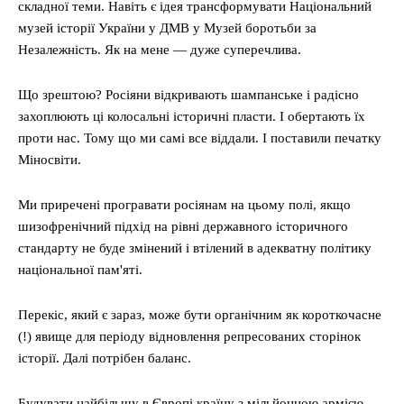
складної теми. Навіть є ідея трансформувати Національний
музей історії України у ДМВ у Музей боротьби за
Незалежність. Як на мене — дуже суперечлива.
Що зрештою? Росіяни відкривають шампанське і радісно
захоплюють ці колосальні історичні пласти. І обертають їх
проти нас. Тому що ми самі все віддали. І поставили печатку
Міносвіти.
Ми приречені програвати росіянам на цьому полі, якщо
шизофренічний підхід на рівні державного історичного
стандарту не буде змінений і втілений в адекватну політику
національної пам'яті.
Перекіс, який є зараз, може бути органічним як короткочасне
(!) явище для періоду відновлення репресованих сторінок
історії. Далі потрібен баланс.
Меню
Будувати найбільшу в Європі країну з мільйонною армією,