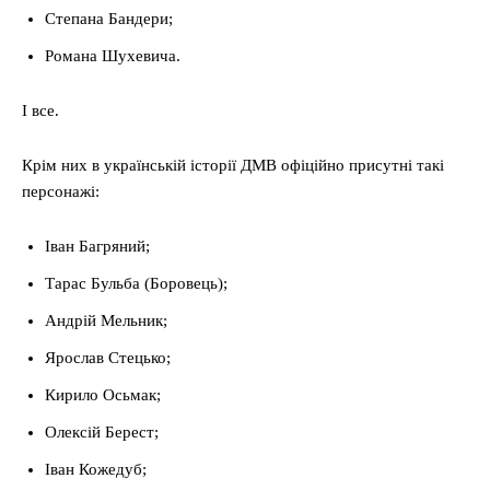
Степана Бандери;
Романа Шухевича.
І все.
Крім них в українській історії ДМВ офіційно присутні такі
персонажі:
Іван Багряний;
Тарас Бульба (Боровець);
Андрій Мельник;
Ярослав Стецько;
Кирило Осьмак;
Олексій Берест;
Іван Кожедуб;