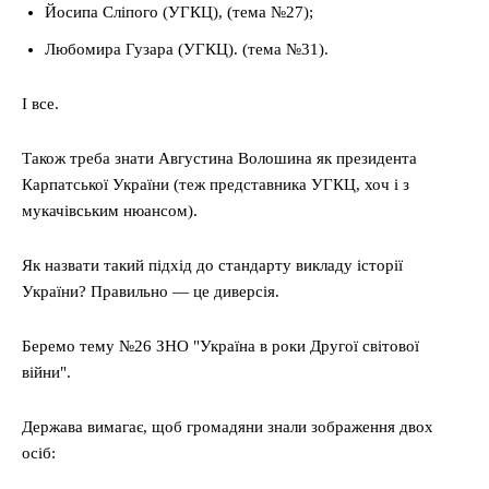
Йосипа Сліпого (УГКЦ), (тема №27);
Любомира Гузара (УГКЦ). (тема №31).
І все.
Також треба знати Августина Волошина як президента
Карпатської України (теж представника УГКЦ, хоч і з
мукачівським нюансом).
Як назвати такий підхід до стандарту викладу історії
України? Правильно — це диверсія.
Беремо тему №26 ЗНО "Україна в роки Другої світової
війни".
Держава вимагає, щоб громадяни знали зображення двох
осіб: