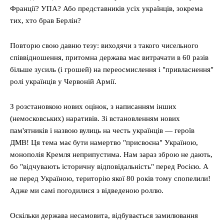
Франції? УПА? Або представників усіх українців, зокрема
тих, хто брав Берлін?
Повторю свою давню тезу: виходячи з такого чисельного
співвідношення, притомна держава має витрачати в 60 разів
більше зусиль (і грошей) на переосмислення і "привласнення"
ролі українців у Червоній Армії.
З розстановкою нових оцінок, з написанням інших
(немосковських) наративів. Зі встановленням нових
пам'ятників і назвою вулиць на честь українців — героїв
ДМВ! Ця тема має бути намертво "присвоєна" Україною,
монополія Кремля неприпустима. Нам зараз зброю не дають,
бо "відчувають історичну відповідальність" перед Росією. А
не перед Україною, територію якої 80 років тому спопелили!
Адже ми самі погодилися з відведеною роллю.
Оскільки держава несамовита, відбувається замилювання