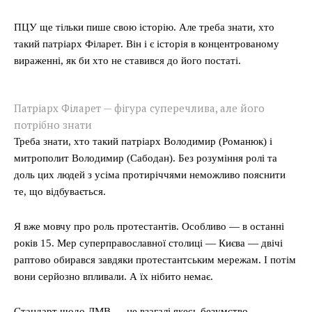
ПЦУ ще тільки пише свою історію. Але треба знати, хто
такий патріарх Філарет. Він і є історія в концентрованому
вираженні, як би хто не ставився до його постаті.
Патріарх Філарет — фігура суперечлива, але його
потрібно знати
Треба знати, хто такий патріарх Володимир (Романюк) і
митрополит Володимир (Сабодан). Без розуміння ролі та
доль цих людей з усіма протиріччями неможливо пояснити
те, що відбувається.
Я вже мовчу про роль протестантів. Особливо — в останні
років 15. Мер суперправославної столиці — Києва — двічі
раптово обирався завдяки протестантським мережам. І потім
вони серйозно впливали. А їх нібито немає.
Стандарт щодо ДМВ — це взагалі якесь безумство.