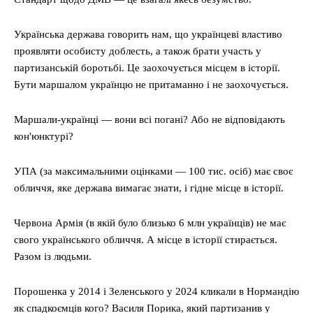
Українська держава говорить нам, що українцеві властиво
проявляти особисту доблесть, а також брати участь у
партизанській боротьбі. Це заохочується місцем в історії.
Бути маршалом українцю не притаманно і не заохочується.
Маршали-українці — вони всі погані? Або не відповідають
кон'юнктурі?
УПА (за максимальними оцінками — 100 тис. осіб) має своє
обличчя, яке держава вимагає знати, і гідне місце в історії.
Червона Армія (в якій було близько 6 млн українців) не має
свого українського обличчя. А місце в історії стирається.
Разом із людьми.
Порошенка у 2014 і Зеленського у 2024 кликали в Нормандію
як спадкоємців кого? Василя Порика, який партизанив у