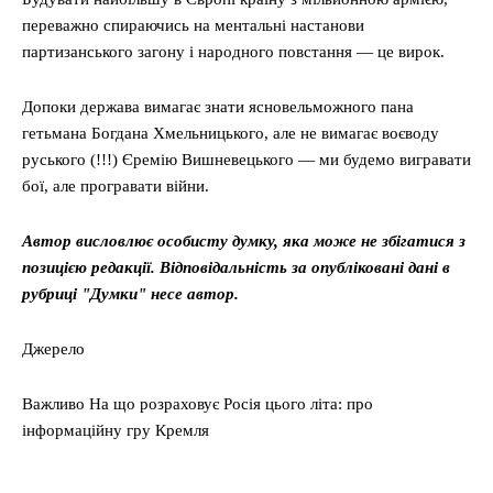
Київ
переважно спираючись на ментальні настанови
Україна
партизанського загону і народного повстання — це вирок.
Економіка
Політика
Допоки держава вимагає знати ясновельможного пана
гетьмана Богдана Хмельницького, але не вимагає воєводу
Світ
руського (!!!) Єремію Вишневецького — ми будемо вигравати
Технології
бої, але програвати війни.
Війна
Автор висловлює особисту думку, яка може не збігатися з
позицією редакції. Відповідальність за опубліковані дані в
рубриці "Думки" несе автор.
Джерело
Важливо На що розраховує Росія цього літа: про
інформаційну гру Кремля