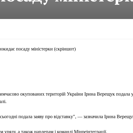
окидає посаду міністерки (скріншот)
ї тимчасово окупованих територій України Ірина Верещук подала 
алі.
 сьогодні подала заяву про відставку", — зазначила Ірина Верещу
 уряду, а також нардепам і команді Мінреінтеграції.