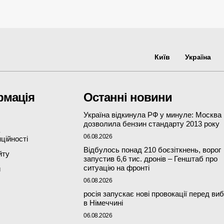
Київ
Україна
рмація
Останні новини
Україна відкинула РФ у минуле: Москва
дозволила бензин стандарту 2013 року
06.08.2026
ційності
Відбулось понад 210 боєзіткнень, ворог
йту
запустив 6,6 тис. дронів – Генштаб про
ситуацію на фронті
и
06.08.2026
росія запускає нові провокації перед ви
в Німеччині
06.08.2026