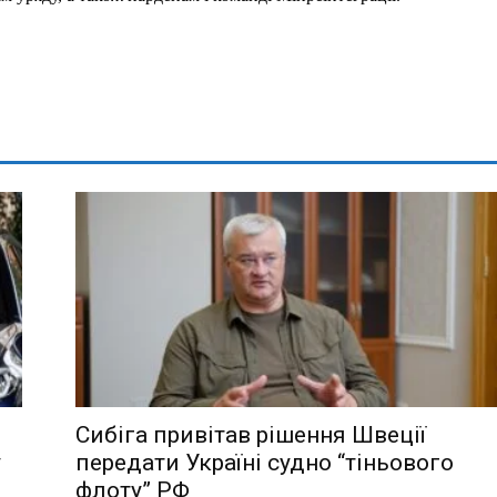
Сибіга привітав рішення Швеції
у
передати Україні судно “тіньового
флоту” РФ