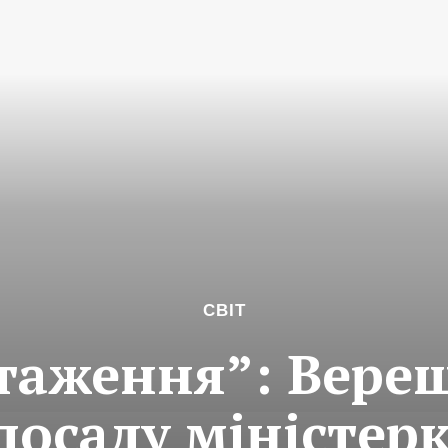
СВІТ
таження”: Верещ
осаду міністер