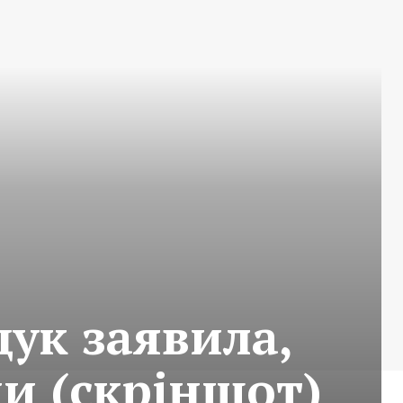
ук заявила,
ки (скріншот)