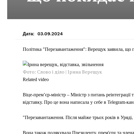
Дата:
03.09.2024
Політика "Перезавантаження": Верещук заявила, що п
Фото: Слово і діло | Ірина Верещук
Related video
Віце-прем’єр-міністр – Міністр з питань реінтеграці
відставку. Про це вона написала у себе в Telegram-кан
"Перезавантаження. Після майже трьох років в Уряді,
Вона також подякувала Президенту, прем'єру та членам