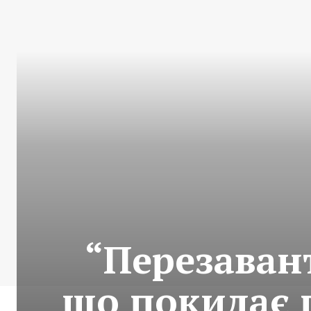
“Перезаван
що покидає п