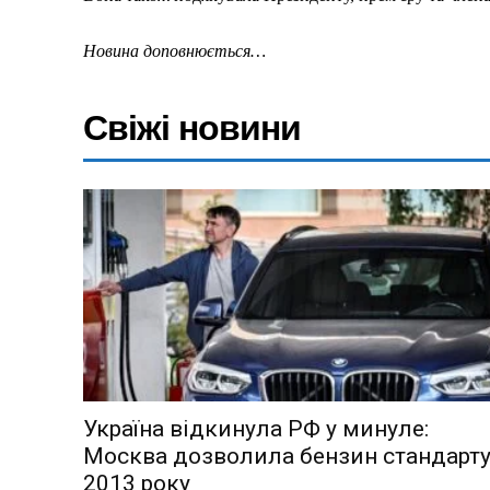
Новина доповнюється…
Свіжі новини
Меню
Київ
Україна
Економіка
Політика
Україна відкинула РФ у минуле:
Світ
Москва дозволила бензин стандарт
Технології
2013 року