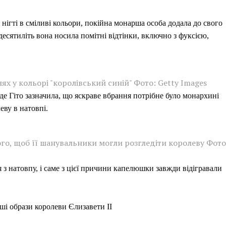
нігті в сміливі кольори, покійна монарша особа додала до свого
десятиліть вона носила помітні відтінки, включно з фуксією,
нях у кольорі "королівський синій" Фото: Getty Images
е Гіто зазначила, що яскраве вбрання потрібне було монархині
еву в натовпі.
ого, щоб її шанувальники могли розгледіти королеву Фото
 з натовпу, і саме з цієї причини капелюшки завжди відігравали
ші образи королеви Єлизавети II