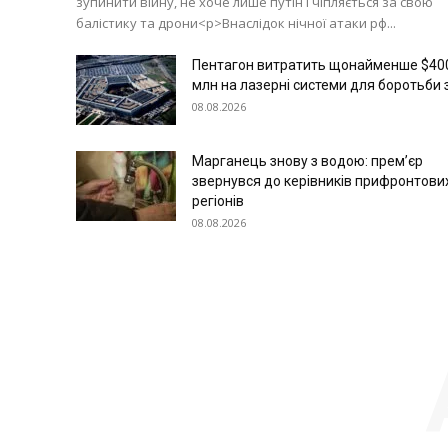
зупинити війну, не хоче лише путін і чіпляється за свою
балістику та дрони<p>Внаслідок нічної атаки рф...
Пентагон витратить щонайменше $40
млн на лазерні системи для боротьби з.
08.08.2026
Марганець знову з водою: прем’єр
звернувся до керівників прифронтови
регіонів
08.08.2026