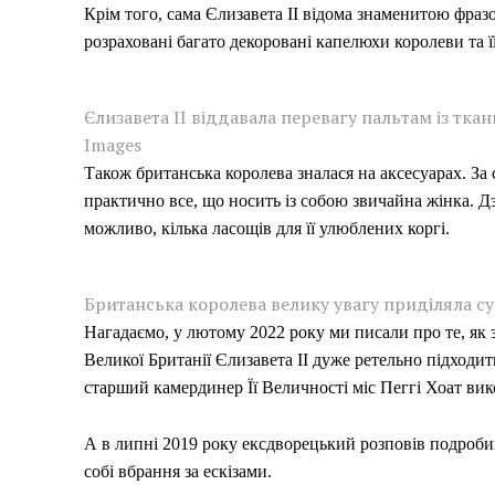
Крім того, сама Єлизавета ІІ відома знаменитою фраз
розраховані багато декоровані капелюхи королеви та ї
Єлизавета ІІ віддавала перевагу пальтам із тка
Images
Також британська королева зналася на аксесуарах. За 
практично все, що носить із собою звичайна жінка. Дз
Меню
можливо, кілька ласощів для її улюблених коргі.
Київ
Британська королева велику увагу приділяла су
Україна
Нагадаємо, у лютому 2022 року ми писали про те, як 
Економіка
Великої Британії Єлизавета II дуже ретельно підходит
Політика
старший камердинер Її Величності міс Пеггі Хоат вико
Світ
Технології
А в липні 2019 року ексдворецький розповів подробиц
собі вбрання за ескізами.
Війна