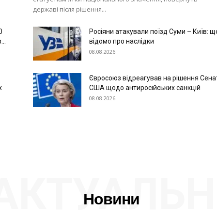
державі після рішення...
0
Росіяни атакували поїзд Суми – Київ: щ
..
відомо про наслідки
08.08.2026
Євросоюз відреагував на рішення Сена
х
США щодо антиросійських санкцій
08.08.2026
АКТУАЛЬН
Новини