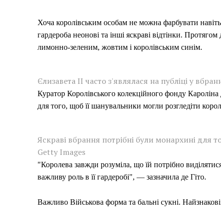
Хоча королівським особам не можна фарбувати навіть 
гардероба неонові та інші яскраві відтінки. Протягом 
лимонно-зеленим, жовтим і королівським синім.
Єлизавета ІІ часто з'являлася на публіці у вбран
Куратор Королівського колекційного фонду Кароліна д
для того, щоб її шанувальники могли розгледіти корол
Яскраві вбрання потрібні були монархині для т
Getty Images
"Королева завжди розуміла, що їй потрібно виділятися
важливу роль в її гардеробі", — зазначила де Гіто.
Важливо Військова форма та бальні сукні. Найзнакові