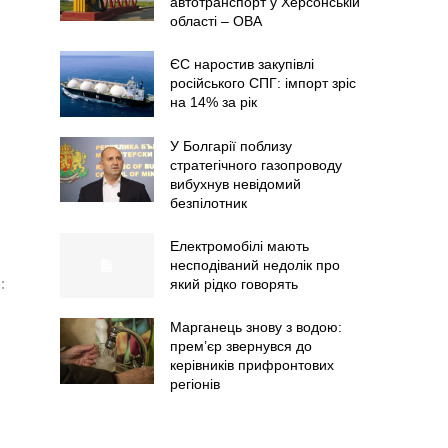
автотранспорт у Херсонській
області – ОВА
ЄС наростив закупівлі
російського СПГ: імпорт зріс
на 14% за рік
У Болгарії поблизу
стратегічного газопроводу
вибухнув невідомий
безпілотник
Електромобілі мають
несподіваний недолік про
:
який рідко говорять
Марганець знову з водою:
прем’єр звернувся до
керівників прифронтових
регіонів