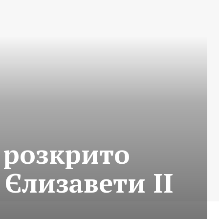
 розкрито
 Єлизавети ІІ