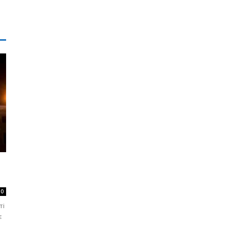
0
ті
є