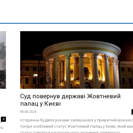
Суд повернув державі Жовтневий
палац у Києві
08.08.2026
0
Історична будівля роками залишалася у приватній власнос
попри особливий статус Жовтневий палац у Києві, який ма
ть
статус пам'ятки національного значення, повернуть