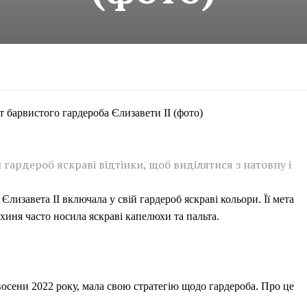
 барвистого гардероба Єлизавети ІІ (фото)
й гардероб яскраві відтінки, щоб виділятися з натовпу і
лизавета ІІ включала у свій гардероб яскраві кольори. Її мета
рхиня часто носила яскраві капелюхи та пальта.
восени 2022 року, мала свою стратегію щодо гардероба. Про це