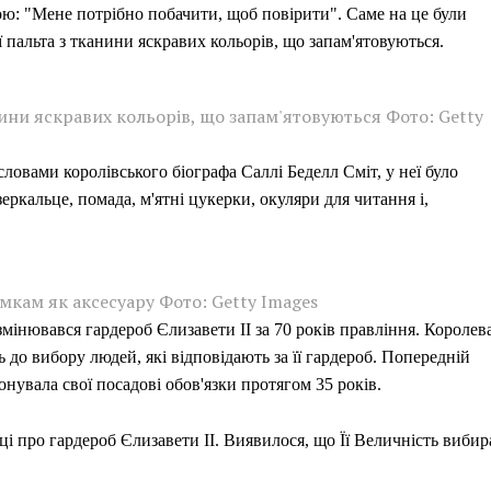
ою: "Мене потрібно побачити, щоб повірити". Саме на це були
ї пальта з тканини яскравих кольорів, що запам'ятовуються.
нини яскравих кольорів, що запам'ятовуються Фото: Getty
словами королівського біографа Саллі Беделл Сміт, у неї було
еркальце, помада, м'ятні цукерки, окуляри для читання і,
мкам як аксесуару Фото: Getty Images
змінювався гардероб Єлизавети II за 70 років правління. Королев
ь до вибору людей, які відповідають за її гардероб. Попередній
нувала свої посадові обов'язки протягом 35 років.
і про гардероб Єлизавети II. Виявилося, що Її Величність вибир