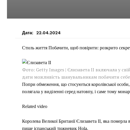
Дата:
22.04.2024
Стиль життя Побачити, щоб повірити: розкрито секрет
Фото: Getty Images | Єлизавета II включала у сві
дати можливість шанувальникам побачити себе
Попри обмеження, що стосуються королівської особи, Є
полягала у виділенні серед натовпу, і саме тому мона
Related video
Королева Великої Британії Єлизавета ІІ, яка померла 
пише іспанський тижневик Hola.