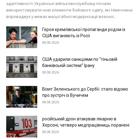
адаптивності Українські військовослужбовці почали
Меню
використовувати нові елементи бойового одягу, які Німеччина
впроваджує у межах масштабної модернізації власної...
Київ
Героя кремлівської пропаганди родом із
Україна
США виганяють із Росії
Економіка
08.08.2026
Політика
Світ
США ударили санкціями по “тіньовій
банківській системі” Ірану
Технології
08.08.2026
Війна
Візит Зеленського до Сербії: стало відомо
про зустріч із Вучичем
08.08.2026
російський дрон атакував лікарню в
Херсоні, четверо медпрацівниць поранені
08.08.2026