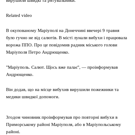
вирушили швидкі та рятувальники.
Related video
В окупованому Маріуполі на Донеччині ввечері 9 травня
було гучно не від салютів. В місті лунали вибухи і працювала
ворожа ППО. Про це повідомив радник міського голови
Маріуполя Петро Андрющенко.
"Маріуполь. Салют. Щось вже палає", — проінформував
Андрющенко.
Він додав, що на місце вибухив вирушили пожежники та
медики швидкої допомоги.
Згодом чиновник проінформував про повторні вибухи в
Приморському районі Маріуполя, або в Маріупольському
районі.