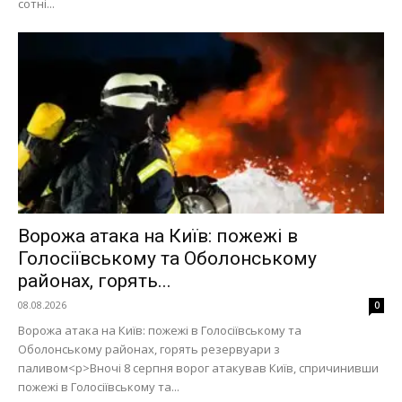
сотні...
Ворожа атака на Київ: пожежі в
Голосіївському та Оболонському
районах, горять...
08.08.2026
0
Ворожа атака на Київ: пожежі в Голосіївському та
Оболонському районах, горять резервуари з
паливом<p>Вночі 8 серпня ворог атакував Київ, спричинивши
пожежі в Голосіївському та...