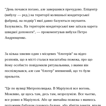
"День почався погано, але завершився пречудово. Епіцентр
(вибуху — ред.) на території колишньої кондитерської
фабриці, на подвір’ї якої давно базуються окупанти.
Базувались. На територію кондитерської вже заїхала карета
швидкої допомоги", — прокоментував вибухи Петро
Андрющенко.
За кілька хвилин один з місцевих "блогерів" на відео
розповів, що в місті сталася масштабна пожежа, про що
йому особисто повідомили рятувальники, з якими він
поспілкувався, але сам "блогер" впевнений, що то були
прильоти.
"Це по вулиці Митрополицька. В Маріуполі все вогонь.
Можливо, це щось там, десь там, незрозуміле. Все чьотко,
все ровно в Маріуполі. Або це звичайна пожежа з якимось
потужним бабахом газового балона, або збиття ракети, впали