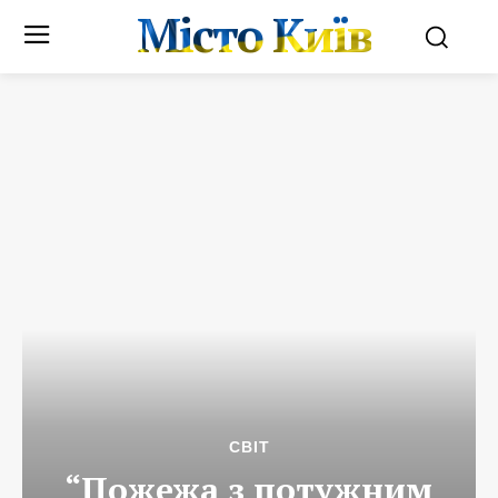
Місто Київ
СВІТ
“Пожежа з потужним