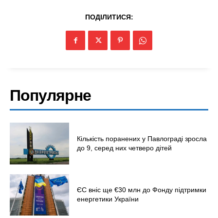
Київ
ПОДІЛИТИСЯ:
Україна
Економіка
Політика
Світ
Технології
Популярне
Війна
Кількість поранених у Павлограді зросла
до 9, серед них четверо дітей
ЄС вніс ще €30 млн до Фонду підтримки
енергетики України