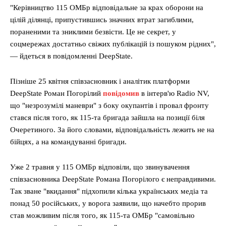
"Керівництво 115 ОМБр відповідальне за крах оборони на
цілій ділянці, припустившись значних втрат загиблими,
пораненими та зниклими безвісти. Це не секрет, у
соцмережах достатньо свіжих публікацій із пошуком рідних",
— йдеться в повідомленні DeepState.
Пізніше 25 квітня співзасновник і аналітик платформи
DeepState Роман Погорілий
повідомив
в інтерв'ю Radio NV,
що "незрозумілі маневри" з боку окупантів і провал фронту
стався після того, як 115-та бригада зайшла на позиції біля
Очеретиного. За його словами, відповідальність лежить не на
бійцях, а на командуванні бригади.
Уже 2 травня у 115 ОМБр відповіли, що звинувачення
співзасновника DeepState Романа Погорілого є неправдивими.
Так зване "вкидання" підхопили кілька українських медіа та
понад 50 російських, у ворога заявили, що начебто прорив
став можливим після того, як 115-та ОМБр "самовільно