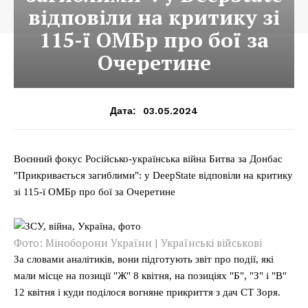
відповіли на критику зі
115-ї ОМБр про бої за
Очеретине
03.05.2024
Дата:
Воєнний фокус Російсько-українська війна Битва за Донбас
"Прикривається загиблими": у DeepState відповіли на критику
зі 115-ї ОМБр про бої за Очеретине
Фото: Міноборони України | Українські військові
За словами аналітиків, вони підготують звіт про події, які
мали місце на позиції "Ж" 8 квітня, на позиціях "Б", "З" і "В"
12 квітня і куди поділося вогняне прикриття з дач СТ Зоря.