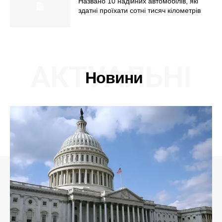
Названо 10 надійних автомобілів, які
здатні проїхати сотні тисяч кілометрів
АКТУАЛЬНІ
Новини