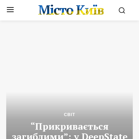
Місто Київ
СВІТ
“Прикривається
загиблими”: у DeepState