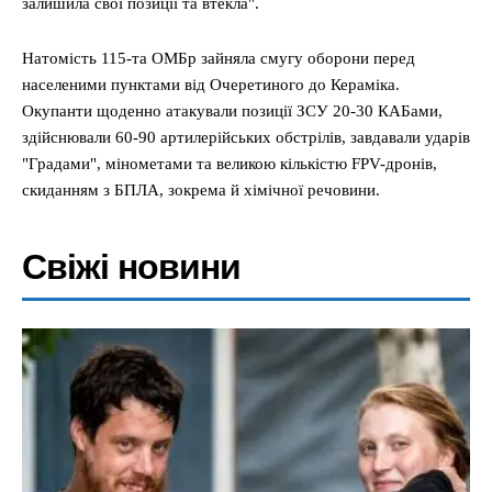
залишила свої позиції та втекла".
Натомість 115-та ОМБр зайняла смугу оборони перед
населеними пунктами від Очеретиного до Кераміка.
Окупанти щоденно атакували позиції ЗСУ 20-30 КАБами,
здійснювали 60-90 артилерійських обстрілів, завдавали ударів
"Градами", мінометами та великою кількістю FPV-дронів,
скиданням з БПЛА, зокрема й хімічної речовини.
Свіжі новини