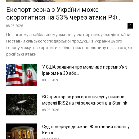
Експорт зерна з України може
Меню
скоротитися на 53% через атаки РФ...
08.08.2026
0
Київ
Це загрожує найбільшому джерелу експортних доходів країни
Поставки сільськогосподарської продукції з України цього
Україна
сезону можуть скоротитися більш ніж наполовину після того, як
Економіка
російські атаки...
Політика
У США заявили про можливе перемир’я з
Світ
Іраном на 30 або...
Технології
08.08.2026
Війна
ЄС прискорює розгортання супутникової
мережі IRIS2 на тлі залежності від Starlink
08.08.2026
Суд повернув державі Жовтневий палац у
Києві