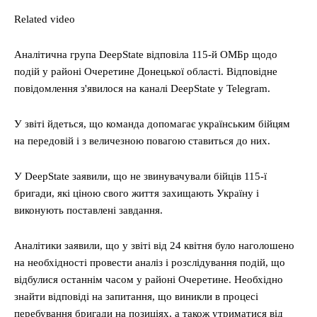
Related video
Аналітична група DeepState відповіла 115-й ОМБр щодо
подій у районі Очеретине Донецької області. Відповідне
повідомлення з'явилося на каналі DeepState у Telegram.
У звіті йдеться, що команда допомагає українським бійцям
на передовій і з величезною повагою ставиться до них.
У DeepState заявили, що не звинувачували бійців 115-ї
бригади, які ціною свого життя захищають Україну і
виконують поставлені завдання.
Аналітики заявили, що у звіті від 24 квітня було наголошено
на необхідності провести аналіз і розслідування подій, що
відбулися останнім часом у районі Очеретине. Необхідно
знайти відповіді на запитання, що виникли в процесі
перебування бригади на позиціях, а також утриматися від