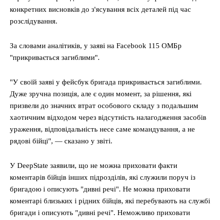
конкретних висновків до з'ясування всіх деталей під час
розслідування.
За словами аналітиків, у заяві на Facebook 115 ОМБр
"прикривається загиблими".
"У своїй заяві у фейсбук бригада прикривається загиблими.
Дуже зручна позиція, але є один момент, за рішення, які
призвели до значних втрат особового складу з подальшим
хаотичним відходом через відсутність налагодження засобів
ураження, відповідальність несе саме командування, а не
рядові бійці", — сказано у звіті.
У DeepState заявили, що не можна приховати факти
коментарів бійців інших підрозділів, які служили поруч із
бригадою і описують "дивні речі". Не можна приховати
коментарі близьких і рідних бійців, які перебувають на службі
бригади і описують "дивні речі". Неможливо приховати