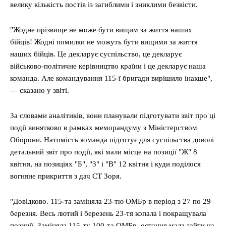
велику кількість постів із загиблими і зниклими безвісти.
"Жодне прізвище не може бути вищим за життя наших
бійців! Жодні помилки не можуть бути вищими за життя
наших бійців. Це декларує суспільство, це декларує
військово-політичне керівництво країни і це декларує наша
команда. Але командування 115-ї бригади вирішило інакше",
— сказано у звіті.
За словами аналітиків, вони планували підготувати звіт про ці
події винятково в рамках меморандуму з Міністерством
Оборони. Натомість команда підготує для суспільства доволі
детальний звіт про події, які мали місце на позиції "Ж" 8
квітня, на позиціях "Б", "З" і "В" 12 квітня і куди поділося
вогняне прикриття з дач СТ Зоря.
"Довідково. 115-та заміняла 23-тю ОМБр в період з 27 по 29
березня. Весь лютий і березень 23-тя копала і покращувала
позиції. Заміняла 115-ту 100-та ОМБр, остання мала зайти на