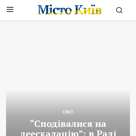
Місто Київ
СВІТ
“Сподівалися на
деескалацію”: в Раді