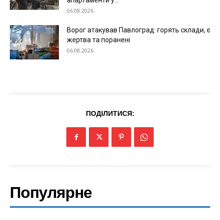
апартаменти у...
06.08.2026
Ворог атакував Павлоград: горять склади, є
жертва та поранені
06.08.2026
ПОДІЛИТИСЯ:
Меню
Київ
Україна
Популярне
Економіка
Політика