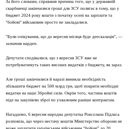
За його словами, справжня причина того, що у державній
скарбничці закінчилися гроші для ЗСУ полягає в тому, що у
бюджет 2024 року кошти з початку осені на зарплати та
"бойові" військовим просто не закладалися.
"Були очікування, що до вересня місяця буде деескалація", —
зазначив нардеп.
Депутати сподівалися, що з вересня ЗСУ вже не
потребуватимуть таких високих видатків з бюджету, як зараз.
Але гроші закінчилися й наразі виникла необхідність
збільшити бюджет на 500 млрд грн, щоб покрити необхідні
видатки на наші Збройні сили. Окрім того, частина коштів
піде на закупівлю зброї по ухваленим раніше контрактам.
Нагадаємо, 6 вересня народна депутатка Роксолана Підласа
розповіла, що через нестачу коштів Міністерство оборони не
може заплатити українським військовим "бойові" до 20