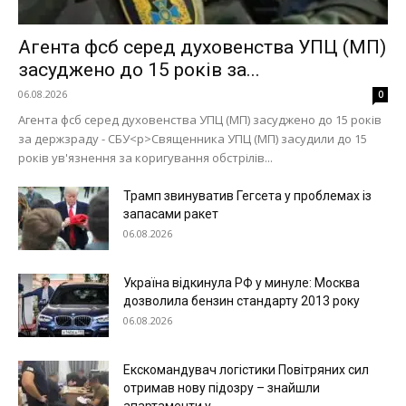
Агента фсб серед духовенства УПЦ (МП)
засуджено до 15 років за...
06.08.2026
0
Агента фсб серед духовенства УПЦ (МП) засуджено до 15 років
за держзраду - СБУ<p>Священника УПЦ (МП) засудили до 15
років ув'язнення за коригування обстрілів...
Трамп звинуватив Гегсета у проблемах із
запасами ракет
06.08.2026
Україна відкинула РФ у минуле: Москва
дозволила бензин стандарту 2013 року
06.08.2026
Екскомандувач логістики Повітряних сил
отримав нову підозру – знайшли