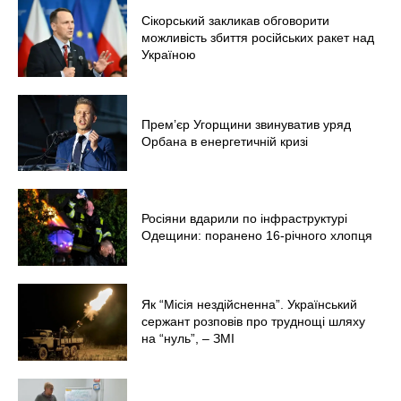
Світ
Сікорський закликав обговорити
Технології
можливість збиття російських ракет над
Україною
Війна
Прем’єр Угорщини звинуватив уряд
Орбана в енергетичній кризі
Росіяни вдарили по інфраструктурі
Одещини: поранено 16-річного хлопця
Як “Місія нездійсненна”. Український
сержант розповів про труднощі шляху
на “нуль”, – ЗМІ