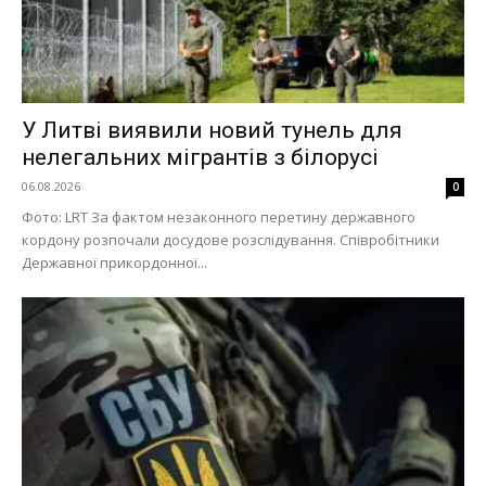
У Литві виявили новий тунель для
нелегальних мігрантів з білорусі
06.08.2026
0
Фото: LRT За фактом незаконного перетину державного
кордону розпочали досудове розслідування. Співробітники
Державної прикордонної...